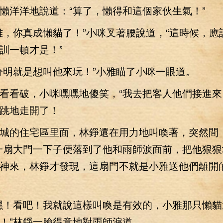
懶洋洋地說道：“算了，懶得和這個家伙生氣！”
你真成懶貓了！”小咪叉著腰說道，“這時候，應
訓一頓才是！”
明就是想叫他來玩！”小雅瞄了小咪一眼道。
看破，小咪嘿嘿地傻笑，“我去把客人他們接進來
跳地走開了！
的住宅區里面，林錚還在用力地叫喚著，突然間，
一扇大門一下子便落到了他和雨師淚面前，把他狠狠
神來，林錚才發現，這扇門不就是小雅送他們離開
！看吧！我就說這樣叫喚是有效的，小雅那只懶貓
！”林錚一臉得意地對雨師淚道。