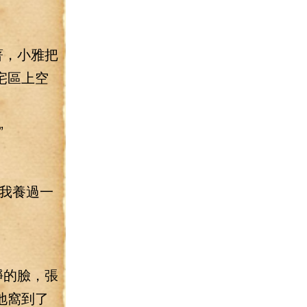
著，小雅把
宅區上空
”
我養過一
錚的臉，張
地窩到了