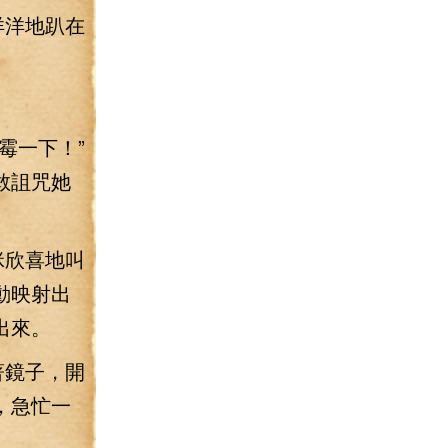
洋洋地趴在
。
霉一下！”
敢詛咒她
咪欣喜地叫
動映射出
出來。
著鏡子，開
，急忙一