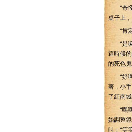
“奇怪
桌子上，
“肯定
“是嘛
這時候的
的死色鬼
“好啊
著，小手
了紅南城
“嘿嘿
始調整鏡
叫：“等