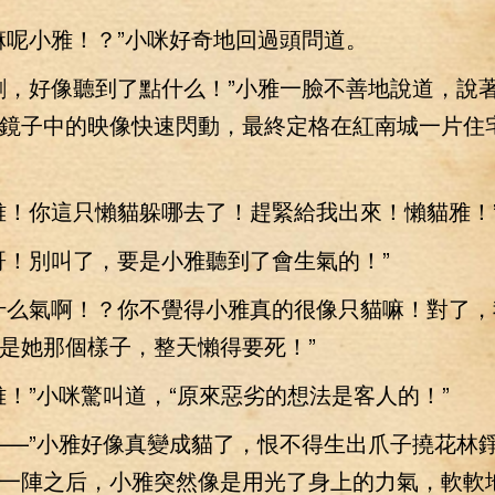
呢小雅！？”小咪好奇地回過頭問道。
，好像聽到了點什么！”小雅一臉不善地說道，說
鏡子中的映像快速閃動，最終定格在紅南城一片住
！你這只懶貓躲哪去了！趕緊給我出來！懶貓雅！
！別叫了，要是小雅聽到了會生氣的！”
么氣啊！？你不覺得小雅真的很像只貓嘛！對了，
是她那個樣子，整天懶得要死！”
”小咪驚叫道，“原來惡劣的想法是客人的！”
—”小雅好像真變成貓了，恨不得生出爪子撓花林
一陣之后，小雅突然像是用光了身上的力氣，軟軟