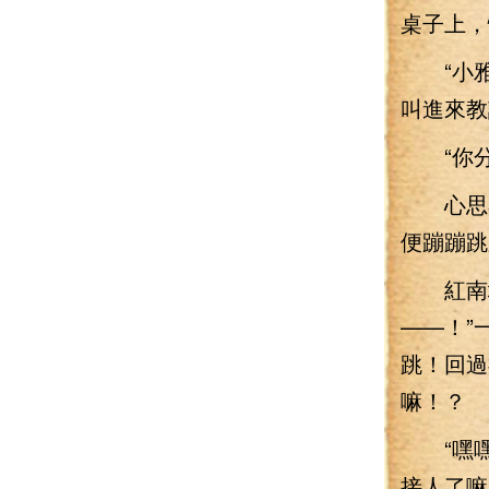
桌子上，
“小雅，
叫進來教
“你分
心思看
便蹦蹦跳
紅南城
——！”
跳！回過
嘛！？
“嘿嘿
接人了嘛