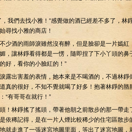
，我們去找小雅！”感覺做的酒已經差不多了，林
始尋找小雅的商店！
少酒的雨師淚雖然沒有醉，但是臉卻是一片嫣紅
媚，讓林錚看得都是一愣，隨即捏了下小丫頭的鼻子
的好，看你的小臉紅的！”
露出害羞的表情，她本來是不喝酒的，不過林錚
道真的很好，不知不覺就喝了好多！抱著林錚的胳
：“有哥哥在就行！”
！林錚搖了搖頭，帶著他朝之前散步的那一帶走
是依稀記得，是在一片人煙比較稀少的住宅區散步
地就走進了一張迷宮地圖里面，等出了迷宮地圖，