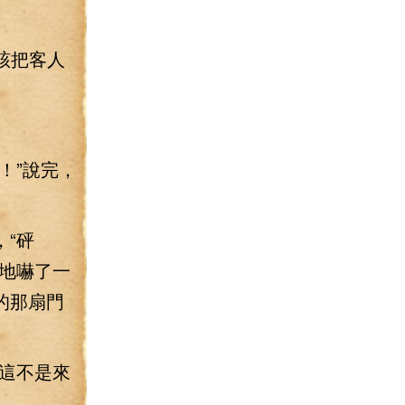
該把客人
！”說完，
“砰
地嚇了一
的那扇門
這不是來