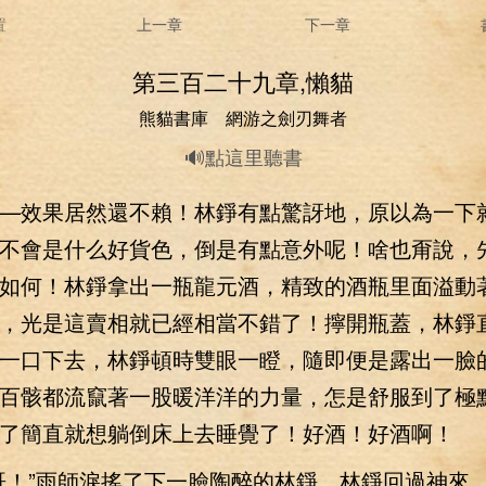
置
上一章
下一章
第三百二十九章,懶貓
熊貓書庫 網游之劍刃舞者
🔊點這里聽書
效果居然還不賴！林錚有點驚訝地，原以為一下就
不會是什么好貨色，倒是有點意外呢！啥也甭說，
如何！林錚拿出一瓶龍元酒，精致的酒瓶里面溢動
，光是這賣相就已經相當不錯了！擰開瓶蓋，林錚
一口下去，林錚頓時雙眼一瞪，隨即便是露出一臉
百骸都流竄著一股暖洋洋的力量，怎是舒服到了極
了簡直就想躺倒床上去睡覺了！好酒！好酒啊！
！”雨師淚搖了下一臉陶醉的林錚，林錚回過神來