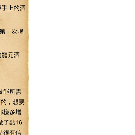
錚手上的酒
第一次喝
的龍元酒
技能所需
下的，想要
那樣多增
了點16
是很有信