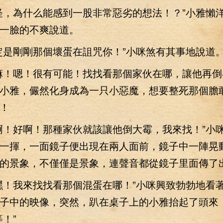
，為什么能感到一股非常惡劣的想法！？”小雅懶
一臉的不爽說道。
是剛剛那個壞蛋在詛咒你！”小咪煞有其事地說道
！嗯！很有可能！找找看那個家伙在哪，讓他再倒
小雅，儼然化身成為一只小惡魔，想要整死那個膽
！
！好啊！那種家伙就該讓他倒大霉，我來找！”小
一揮，一面鏡子便出現在兩人面前，鏡子中一陣晃
的景象，不僅僅是景象，連聲音都從鏡子里面傳了
！我來找找看那個混蛋在哪！”小咪興致勃勃地看
子中的映像，突然，趴在桌子上的小雅抬起了頭來
等！”