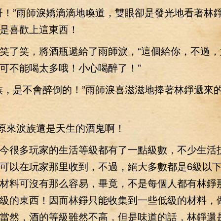
！”雨師淚嬌滴滴地喚道，雙眼卻是發光地看著林
是喜歡上這東西！
了笑，將酒瓶遞給了雨師淚，“這個給你，不過，
可不能喝太多哦！小心喝醉了！”
，是不會醉倒的！”雨師淚喜滋滋地捧著林錚遞來
原來淚族還是天生的酒鬼啊！
很多玩家的生活等級都有了一點級數，不少生活
可以在玩家那里收到，不過，絕大多數都是6級以
材料可沒有那么容易，畢竟，不是每個人都有林錚
級的東西！因而林錚只能收集到一些低級的材料，做
當然，酒的等級雖然不高，但是味道的話，林錚還