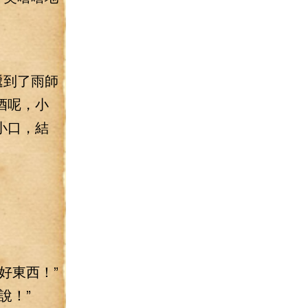
遞到了雨師
酒呢，小
小口，結
好東西！”
說！”