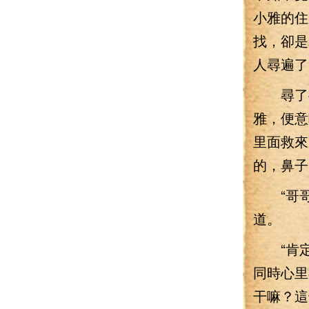
小雅的住
找，卻是
人尋遍了
尋了半
雅，便意
里面救來
的，鼻子
“哥哥
道。
“肯定
同時心里
干嘛？這