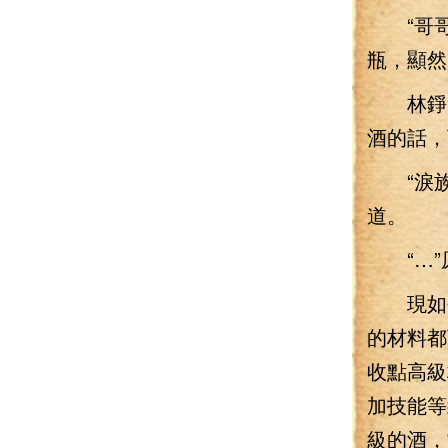
“哥哥
瓶，顯然
林錚笑
酒的話，
“淚族
道。
“…”
現如今
的材料都
收點高級
加技能等
級的酒，