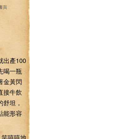
書頁
出產100
先喝一瓶
著金黃閃
直接牛飲
的舒坦，
點能形容
，笑嘻嘻地