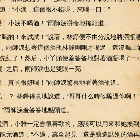
道：“小淚，這個很不錯呢，來喝一口！”
！小淚不喝酒！”雨師淚拼命地搖頭道。
喝的！來試試！”說著，林錚便不由分說地將酒瓶
，雨師淚想著這個酒瓶林錚剛剛才喝過，還沒喝上
先紅了！然后，小丫頭便羞答答地對著酒瓶喝了一
肚之后，雨師淚也是雙眼一亮！
，真的很好喝！”雨師淚驚喜地看著酒瓶道。
？”林錚得意地說道，“哥哥什么時候騙過你啊！”
”雨師淚羞答答地點頭道。
酒，小雅一定會很喜歡的，應該可以用來和她換到
龍元酒道，“不過，萬全起見，還是釀造點別的酒再