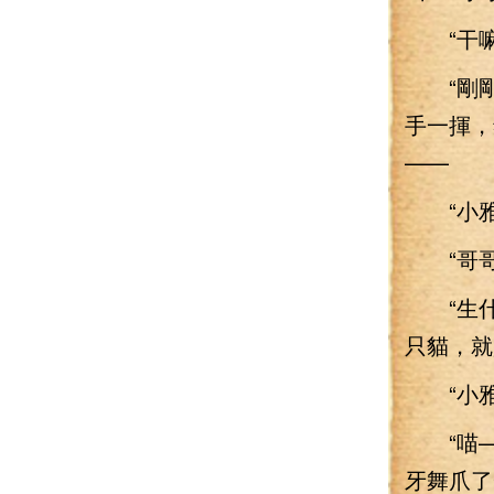
“干嘛
“剛剛
手一揮，
——
“小雅
“哥哥
“生什
只貓，就
“小雅！
“喵—
牙舞爪了