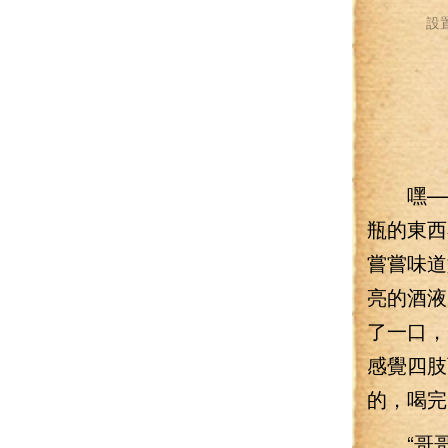
設
嘿——
瓶的東西
嘗嘗味道
亮的酒液
了一口，
感覺四肢
的，喝完
“哥哥