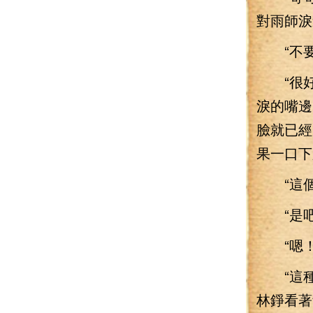
對雨師淚
“不要
“很好
淚的嘴邊
臉就已經
果一口下
“這個
“是吧！
“嗯！
“這種
林錚看著