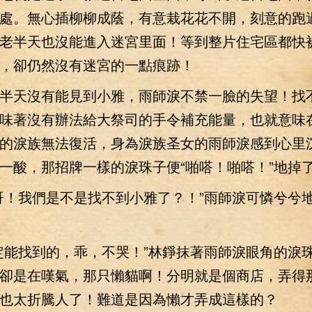
處。無心插柳柳成蔭，有意栽花花不開，刻意的跑
老半天也沒能進入迷宮里面！等到整片住宅區都快
，卻仍然沒有迷宮的一點痕跡！
天沒有能見到小雅，雨師淚不禁一臉的失望！找
味著沒有辦法給大祭司的手令補充能量，也就意味
的淚族無法復活，身為淚族圣女的雨師淚感到心里
一酸，那招牌一樣的淚珠子便“啪嗒！啪嗒！”地掉
！我們是不是找不到小雅了？！”雨師淚可憐兮兮
能找到的，乖，不哭！”林錚抹著雨師淚眼角的淚
卻是在嘆氣，那只懶貓啊！分明就是個商店，弄得
也太折騰人了！難道是因為懶才弄成這樣的？