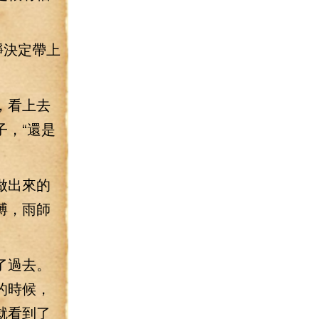
錚決定帶上
，看上去
，“還是
做出來的
膊，雨師
了過去。
的時候，
就看到了