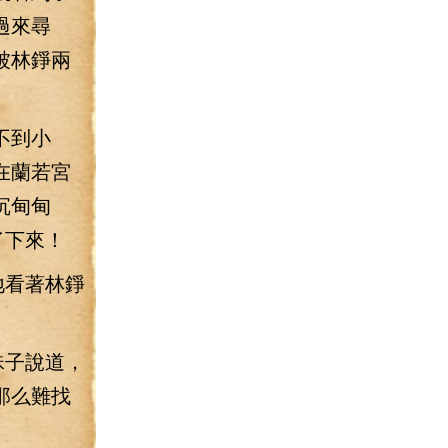
過來尋
被林錚兩
不到小
在蘭若宮
沉甸甸
了下來！
地看著林錚
珠子說道，
那么難找