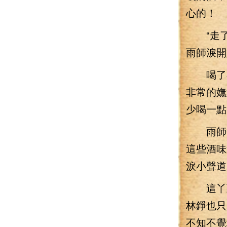
心的！
“走了
雨師淚開
喝了不
非常的嫵
少喝一點
雨師淚
這些酒味
淚小聲道
這丫頭
林錚也只
不知不覺