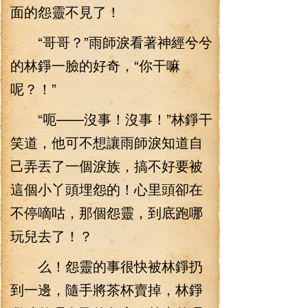
面的怨靈不見了！
“哥哥？”雨師淚看著神經兮兮
的林錚一臉的好奇，“你干嘛
呢？！”
“呃——沒事！沒事！”林錚干
笑道，他可不想讓雨師淚知道自
己弄丟了一個淚族，搞不好要被
這個小丫頭埋怨的！心里頭卻在
不停嘀咕，那個怨靈，到底跑哪
玩兒去了！？
么！怨靈的事很快被林錚扔
到一邊，隨手將茶杯賣掉，林錚