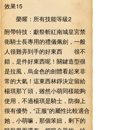
效果15
榮耀：所有技能等級2
附帶特技：獻祭斬紅南城皇宮禁
衛騎士長專用的禮儀佩劍，一般
人很難弄到手的好東西 很不
錯，是件好東西呢！關鍵造型很
是拉風，烏金色的劍體看起來非
常的大氣！這東西林錚決定留給
楊琪那丫頭，雖然小萌同樣能夠
使用，不過楊琪是騎士，防御上
很有優勢，“正服”的屬性比較適合
她，小萌嘛，那個笨妞，剩下的