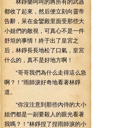
林錚樂呵呵的將所有的武器
都收了起來，然后便立刻向靈帝
告辭，呆在金鑾殿里面受那些大
小姐們的敵視，可真心不是一件
舒坦的事情！終于出了皇宮之
后，林錚長長地松了口氣，皇宮
什么的，真不是好地方啊！
“哥哥我們為什么走得這么急
啊？！”雨師淚好奇地看著林錚
道。
“你沒注意到那些內侍的大小
姐們都是一副要殺人的眼光看著
我嗎？！”林錚捏了捏雨師淚的小