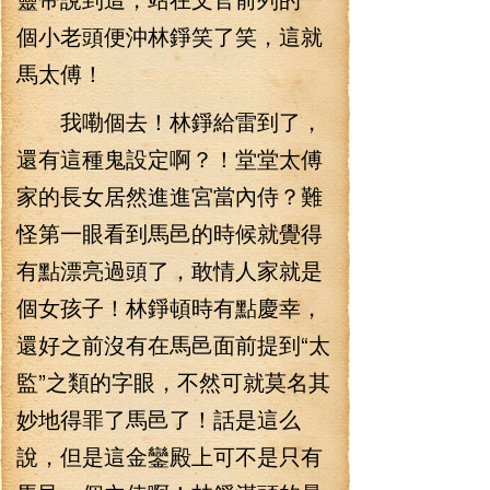
個小老頭便沖林錚笑了笑，這就
馬太傅！
我嘞個去！林錚給雷到了，
還有這種鬼設定啊？！堂堂太傅
家的長女居然進進宮當內侍？難
怪第一眼看到馬邑的時候就覺得
有點漂亮過頭了，敢情人家就是
個女孩子！林錚頓時有點慶幸，
還好之前沒有在馬邑面前提到“太
監”之類的字眼，不然可就莫名其
妙地得罪了馬邑了！話是這么
說，但是這金鑾殿上可不是只有