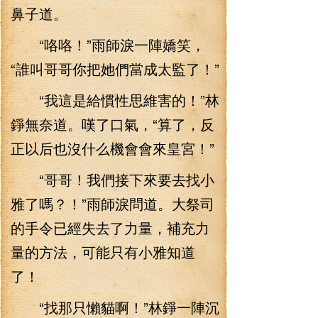
鼻子道。
“咯咯！”雨師淚一陣嬌笑，
“誰叫哥哥你把她們當成太監了！”
“我這是給慣性思維害的！”林
錚無奈道。嘆了口氣，“算了，反
正以后也沒什么機會會來皇宮！”
“哥哥！我們接下來要去找小
雅了嗎？！”雨師淚問道。大祭司
的手令已經失去了力量，補充力
量的方法，可能只有小雅知道
了！
“找那只懶貓啊！”林錚一陣沉