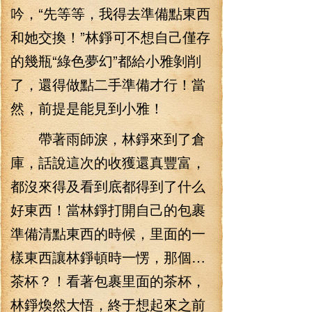
吟，“先等等，我得去準備點東西
和她交換！”林錚可不想自己僅存
的幾瓶“綠色夢幻”都給小雅剝削
了，還得做點二手準備才行！當
然，前提是能見到小雅！
帶著雨師淚，林錚來到了倉
庫，話說這次的收獲還真豐富，
都沒來得及看到底都得到了什么
好東西！當林錚打開自己的包裹
準備清點東西的時候，里面的一
樣東西讓林錚頓時一愣，那個…
茶杯？！看著包裹里面的茶杯，
林錚煥然大悟，終于想起來之前