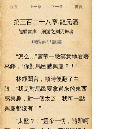
設置
上一章
下一章
書頁
第三百二十八章,龍元酒
熊貓書庫 網游之劍刃舞者
🔊點這里聽書
“怎么…”靈帝一臉笑意地看著
林錚，“你對馬邑感興趣？！”
林錚聞言，頓時便翻了白
眼，“我是對馬邑要拿過來的東西
感興趣，對一個太監，我可一點
興趣都沒有！”
“太監？！”靈帝一愣，隨即呵