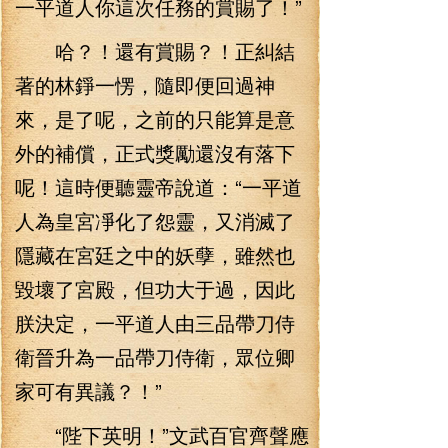
一平道人你這次任務的賞賜了！”
哈？！還有賞賜？！正糾結
著的林錚一愣，隨即便回過神
來，是了呢，之前的只能算是意
外的補償，正式獎勵還沒有落下
呢！這時便聽靈帝說道：“一平道
人為皇宮凈化了怨靈，又消滅了
隱藏在宮廷之中的妖孽，雖然也
毀壞了宮殿，但功大于過，因此
朕決定，一平道人由三品帶刀侍
衛晉升為一品帶刀侍衛，眾位卿
家可有異議？！”
“陛下英明！”文武百官齊聲應