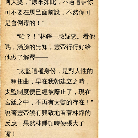
呵大笑，“原來如此，不過這話你
可不要在馬邑面前說，不然你可
是會倒霉的！”
“哈？！”林錚一臉疑惑。看他
嗎，滿臉的無知，靈帝行行好給
他做了解釋——
“太監這種身份，是對人性的
一種扭曲，早在我朝建立之時，
太監制度便已經被廢止了，現在
宮廷之中，不再有太監的存在！”
說著靈帝饒有興致地看著林錚的
反應，果然林錚頓時便張大了
嘴！