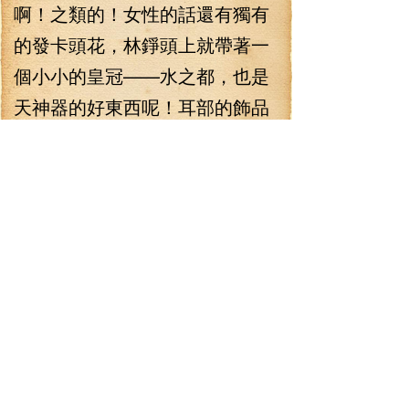
啊！之類的！女性的話還有獨有
的發卡頭花，林錚頭上就帶著一
個小小的皇冠——水之都，也是
天神器的好東西呢！耳部的飾品
比較單調，只有兩種，耳環，耳
釘，上衣的話，種類也比較繁
多，勛章之類的飾品都算，而腰
部多是玉佩之類的裝飾物，還有
就是腰帶。
林錚得到的這件飾品是屬于
上衣飾品的，是個徽章，徽章的
圖樣是一對漆黑的翅膀，看起來
有點神秘，徽章的屬性讓林錚雙