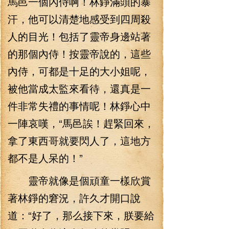
馬邑一個內侍啊！林錚滿頭的暴
汗，他可以清楚地感受到四周殺
人的目光！包括了靈帝身邊站著
的那個內侍！按靈帝說的，這些
內侍，可都是十足的大小姐呢，
被他當成太監來看待，還真是一
件非常失禮的事情呢！林錚心中
一陣哀嘆，“馬邑誒！趕緊回來，
拿了東西哥就要閃人了，這地方
都不是人呆的！”
靈帝就像是個頑童一樣欣賞
著林錚的窘況，許久才開口說
道：“好了，那么接下來，朕要給