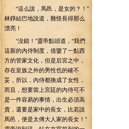
“這么說，馬邑，是女的？！”
林錚結巴地說道，難怪長得那么
漂亮！
“沒錯！”靈帝點頭道，“我們
這新的內侍制度，借鑒了一點西
方的管家文化，但是后宮之中，
存在皇族之外的男性也的確不
妥，所以，內侍都換成了女性，
而且，想要當上宮廷的內侍可不
是一件容易的事情，出生必須高
貴，還要是家中的長女，比若說
馬邑，便是太傅大人家的長女！”
靈帝說到這，站在文官前列的一