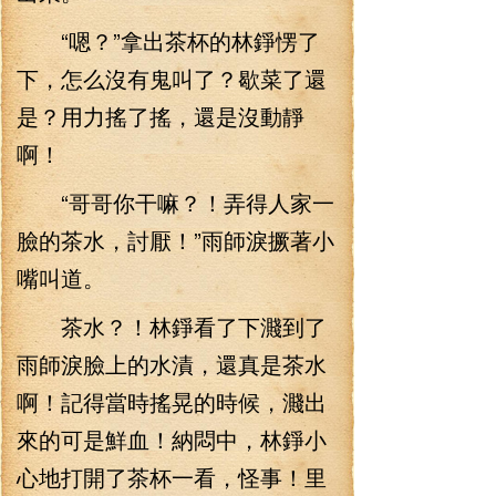
“嗯？”拿出茶杯的林錚愣了
下，怎么沒有鬼叫了？歇菜了還
是？用力搖了搖，還是沒動靜
啊！
“哥哥你干嘛？！弄得人家一
臉的茶水，討厭！”雨師淚撅著小
嘴叫道。
茶水？！林錚看了下濺到了
雨師淚臉上的水漬，還真是茶水
啊！記得當時搖晃的時候，濺出
來的可是鮮血！納悶中，林錚小
心地打開了茶杯一看，怪事！里