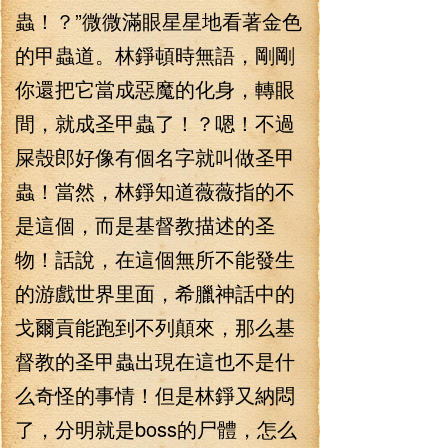
蟲！？”微微滿眼星星地看著金色
的甲蟲道。林錚頓時無語，剛剛
你還把它當成惡魔的化身，轉眼
間，就成圣甲蟲了！？嗯！不過
屎殼郎好像有個名字就叫做圣甲
蟲！當然，林錚知道薇薇指的不
是這個，而是基督教描述的圣
物！話說，在這個無所不能發生
的游戲世界里面，希臘神話中的
戈爾貢能跑到不列顛來，那么基
督教的圣甲蟲出現在這也不是什
么奇怪的事情！但是林錚又納悶
了，分明就是boss的尸體，怎么