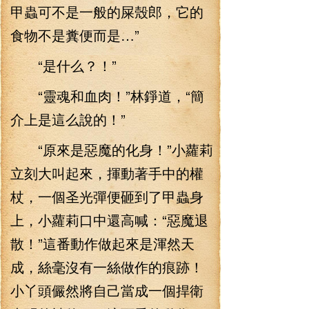
甲蟲可不是一般的屎殼郎，它的
食物不是糞便而是…”
“是什么？！”
“靈魂和血肉！”林錚道，“簡
介上是這么說的！”
“原來是惡魔的化身！”小蘿莉
立刻大叫起來，揮動著手中的權
杖，一個圣光彈便砸到了甲蟲身
上，小蘿莉口中還高喊：“惡魔退
散！”這番動作做起來是渾然天
成，絲毫沒有一絲做作的痕跡！
小丫頭儼然將自己當成一個捍衛