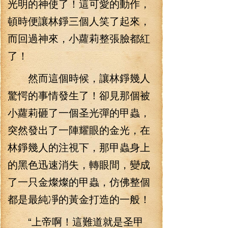
光明的神使了！這可愛的動作，
頓時便讓林錚三個人笑了起來，
而回過神來，小蘿莉整張臉都紅
了！
然而這個時候，讓林錚幾人
驚愕的事情發生了！卻見那個被
小蘿莉砸了一個圣光彈的甲蟲，
突然發出了一陣耀眼的金光，在
林錚幾人的注視下，那甲蟲身上
的黑色迅速消失，轉眼間，變成
了一只金燦燦的甲蟲，仿佛整個
都是最純凈的黃金打造的一般！
“上帝啊！這難道就是圣甲