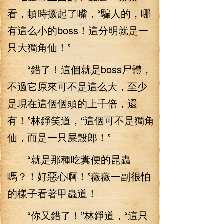
看，頓時撅起了嘴，“騙人的，哪
有這么小的boss！這分明就是一
只大獨角仙！”
“錯了！這個就是boss尸體，
不過它原來可不是這么大，至少
是現在這個個頭的上千倍，還
有！”林錚笑道，“這個可不是獨角
仙，而是一只屎殼郎！”
“就是那種吃糞便的昆蟲
嗎？！好惡心啊！”薇薇一副很怕
的樣子看著甲蟲道！
“你又錯了！”林錚道，“這只