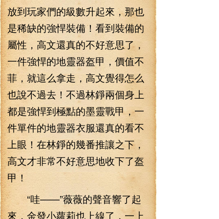
放到玩家們的級數升起來，那也
是稀缺的強悍裝備！看到裝備的
屬性，高文還真的不好意思了，
一件強悍的地靈器盔甲，價值不
菲，就這么拿走，高文覺得怎么
也說不過去！不過林錚兩個身上
都是強悍到極點的墨靈戰甲，一
件單件的地靈器衣服還真的看不
上眼！在林錚的幾番推讓之下，
高文才非常不好意思地收下了盔
甲！
“哇——”薇薇的聲音響了起
來，金發小蘿莉也上線了，一上