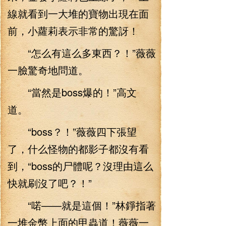
線就看到一大堆的寶物出現在面
前，小蘿莉表示非常的驚訝！
“怎么有這么多東西？！”薇薇
一臉驚奇地問道。
“當然是boss爆的！”高文
道。
“boss？！”薇薇四下張望
了，什么怪物的都影子都沒有看
到，“boss的尸體呢？沒理由這么
快就刷沒了吧？！”
“喏——就是這個！”林錚指著
一堆金幣上面的甲蟲道！薇薇一