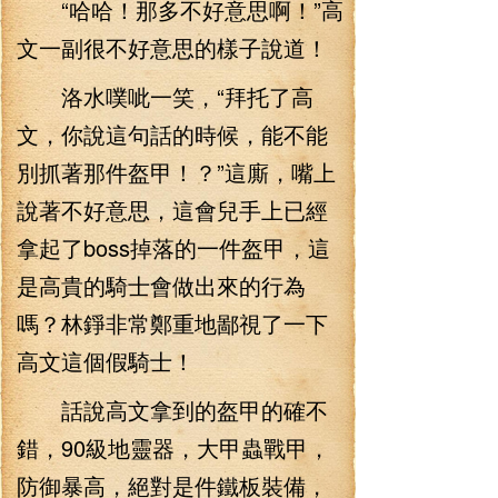
“哈哈！那多不好意思啊！”高
文一副很不好意思的樣子說道！
洛水噗呲一笑，“拜托了高
文，你說這句話的時候，能不能
別抓著那件盔甲！？”這廝，嘴上
說著不好意思，這會兒手上已經
拿起了boss掉落的一件盔甲，這
是高貴的騎士會做出來的行為
嗎？林錚非常鄭重地鄙視了一下
高文這個假騎士！
話說高文拿到的盔甲的確不
錯，90級地靈器，大甲蟲戰甲，
防御暴高，絕對是件鐵板裝備，