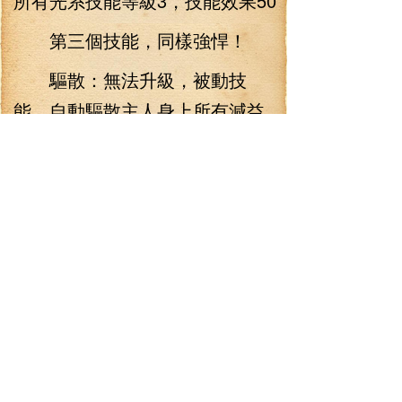
所有光系技能等級3，技能效果50
第三個技能，同樣強悍！
驅散：無法升級，被動技
能，自動驅散主人身上所有減益
狀態，驅散后5秒內，不再發動！
這簡直就是給奶媽專門定做
的超級寵物，擁有這只甲蟲，哪
怕是個再爛的奶媽，也能瞬間變
成一個強力的奶！其效果簡直是
要逆天了！
“呀！”林錚還沒有回過神來，
薇薇突然便是一生驚叫！三人望