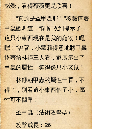
感覺，看得薇薇更是欣喜！
“真的是圣甲蟲耶！”薇薇捧著
甲蟲歡叫道，“剛剛收到提示了，
這只小東西現在是我的寵物！嘿
嘿！”說著，小蘿莉得意地將甲蟲
捧著給林錚三人看，還展示出了
甲蟲的屬性，笑得像只小老鼠！
林錚朝甲蟲的屬性一看，不
得了，別看這小東西個子小，屬
性可不簡單！
圣甲蟲（法術攻擊型）
攻擊成長：26