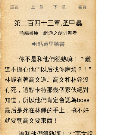
設置
上一章
下一章
書頁
第二百四十三章,圣甲蟲
熊貓書庫 網游之劍刃舞者
🔊點這里聽書
“你不是和他們很熟嘛！？難
道不擔心他們以后找你麻煩？！”
林錚看著高文道。高文和林錚沒
有死，這點卡特那幾個家伙絕對
知道，所以他們肯定會認為boss
最后是死在林錚的手上，搞不好
就要朝高文要東西！
“誰和他們很熟啊！？”高文說