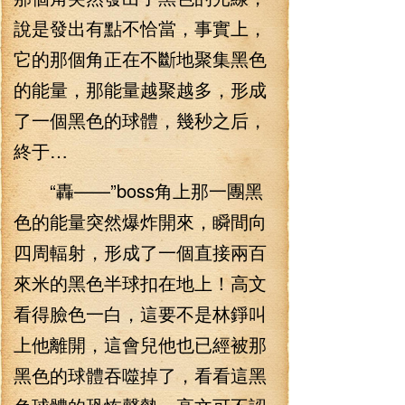
說是發出有點不恰當，事實上，
它的那個角正在不斷地聚集黑色
的能量，那能量越聚越多，形成
了一個黑色的球體，幾秒之后，
終于…
“轟——”boss角上那一團黑
色的能量突然爆炸開來，瞬間向
四周輻射，形成了一個直接兩百
來米的黑色半球扣在地上！高文
看得臉色一白，這要不是林錚叫
上他離開，這會兒他也已經被那
黑色的球體吞噬掉了，看看這黑