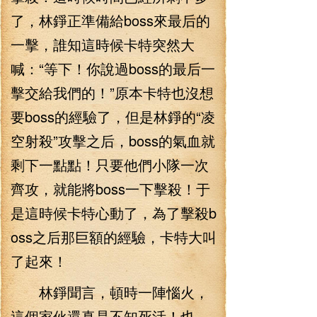
了，林錚正準備給boss來最后的
一擊，誰知這時候卡特突然大
喊：“等下！你說過boss的最后一
擊交給我們的！”原本卡特也沒想
要boss的經驗了，但是林錚的“凌
空射殺”攻擊之后，boss的氣血就
剩下一點點！只要他們小隊一次
齊攻，就能將boss一下擊殺！于
是這時候卡特心動了，為了擊殺b
oss之后那巨額的經驗，卡特大叫
了起來！
林錚聞言，頓時一陣惱火，
這個家伙還真是不知死活！也