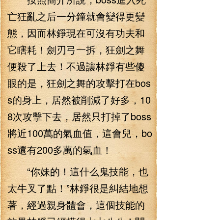
亡狂亂之后一分鐘就會變得更變
態，因而林錚現在可沒有功夫和
它瞎耗！劍刃弓一拆，狂劍之舞
便殺了上去！不過讓林錚有些傻
眼的是，狂劍之舞的攻擊打在bos
s的身上，居然被削減了好多，10
8次攻擊下去，居然只打掉了boss
將近100萬的氣血值，這會兒，bo
ss還有200多萬的氣血！
“你妹的！這什么鬼技能，也
太牛叉了點！”林錚很是糾結地想
著，經過親身體會，這個技能的