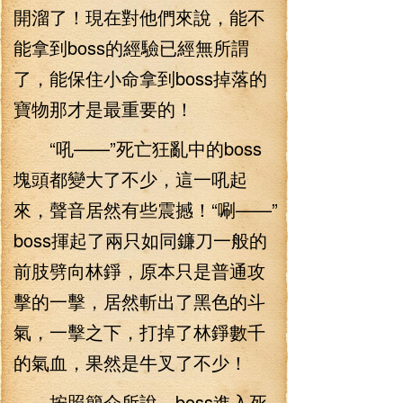
開溜了！現在對他們來說，能不
能拿到boss的經驗已經無所謂
了，能保住小命拿到boss掉落的
寶物那才是最重要的！
“吼——”死亡狂亂中的boss
塊頭都變大了不少，這一吼起
來，聲音居然有些震撼！“唰——”
boss揮起了兩只如同鐮刀一般的
前肢劈向林錚，原本只是普通攻
擊的一擊，居然斬出了黑色的斗
氣，一擊之下，打掉了林錚數千
的氣血，果然是牛叉了不少！
按照簡介所說，boss進入死