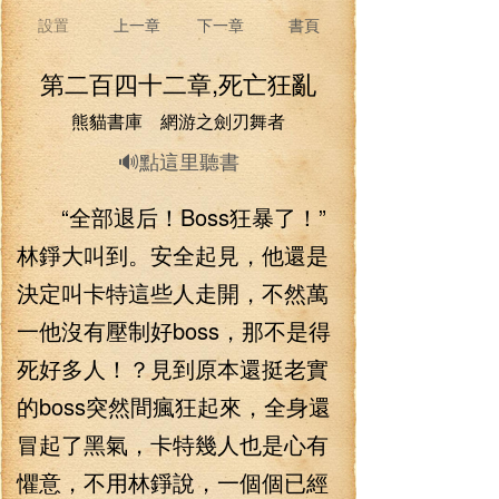
設置
上一章
下一章
書頁
第二百四十二章,死亡狂亂
熊貓書庫 網游之劍刃舞者
🔊點這里聽書
“全部退后！Boss狂暴了！”
林錚大叫到。安全起見，他還是
決定叫卡特這些人走開，不然萬
一他沒有壓制好boss，那不是得
死好多人！？見到原本還挺老實
的boss突然間瘋狂起來，全身還
冒起了黑氣，卡特幾人也是心有
懼意，不用林錚說，一個個已經