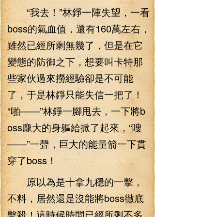
“我去！”林錚一陣失望，一看
boss的氣血值，還有160萬左右，
雖然已經所剩無幾了，但是在它
變態的防御之下，想要叫卡特那
些家伙過來撈經驗卻是不可能
了，于是林錚只能失信一把了！
“啪——”林錚一腳甩去，一下將b
oss龐大的身軀給掀了起來，“嗖
——”一聲，巨大的能量箭一下貫
穿了boss！
原以為是十拿九穩的一擊，
不料，居然還是沒能將boss徹底
擊殺！這時候時間已經所剩不多