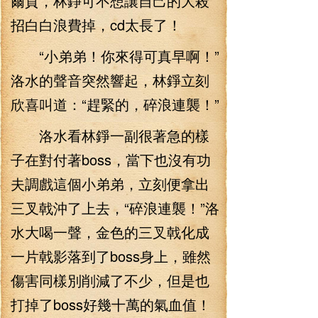
爾貢，林錚可不想讓自己的大殺
招白白浪費掉，cd太長了！
“小弟弟！你來得可真早啊！”
洛水的聲音突然響起，林錚立刻
欣喜叫道：“趕緊的，碎浪連襲！”
洛水看林錚一副很著急的樣
子在對付著boss，當下也沒有功
夫調戲這個小弟弟，立刻便拿出
三叉戟沖了上去，“碎浪連襲！”洛
水大喝一聲，金色的三叉戟化成
一片戟影落到了boss身上，雖然
傷害同樣別削減了不少，但是也
打掉了boss好幾十萬的氣血值！