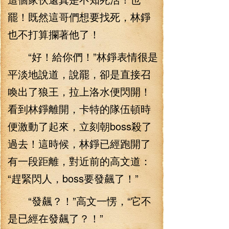
罷！既然這哥們想要找死，林錚
也不打算攔著他了！
“好！給你們！”林錚表情很是
平淡地說道，說罷，卻是直接召
喚出了狼王，拉上洛水便閃開！
看到林錚離開，卡特的隊伍頓時
便激動了起來，立刻朝boss殺了
過去！這時候，林錚已經跑開了
有一段距離，對近前的高文道：
“趕緊閃人，boss要發飆了！”
“發飆？！”高文一愣，“它不
是已經在發飆了？！”