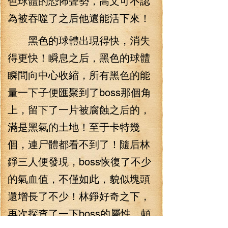
色球體的恐怖聲勢，高文可不認
為被吞噬了之后他還能活下來！
黑色的球體出現得快，消失
得更快！瞬息之后，黑色的球體
瞬間向中心收縮，所有黑色的能
量一下子便匯聚到了boss那個角
上，留下了一片被腐蝕之后的，
滿是黑氣的土地！至于卡特幾
個，連尸體都看不到了！隨后林
錚三人便發現，boss恢復了不少
的氣血值，不僅如此，貌似塊頭
還增長了不少！林錚好奇之下，
再次探查了一下boss的屬性，頓