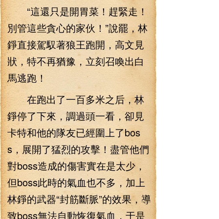
“這還只是開胃菜！趕緊走！
別管這些貪心的家伙！”說罷，林
錚直接駕馭著狼王跑開，高文見
狀，特不再猶豫，立刻召喚出白
馬逃跑！
在跑出了一百多米之后，林
錚停了下來，調過頭一看，卻見
卡特和他的隊友已經圍上了bos
s，展開了猛烈的攻擊！盡管他們
對boss造成的傷害實在是太少，
但boss此時的氣血也不多，加上
林錚的武器“封筋斷脈”的效果，導
致boss無法自動恢復氣血，于是