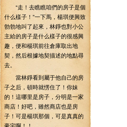
“走！去瞧瞧咱們的房子是個
什么樣子！”一下馬，楊琪便興致
勃勃地叫了起來，林錚也對小公
主給的房子是什么樣子的很感興
趣，便和楊琪前往倉庫取出地
契，然后根據地契描述的地點尋
去。
當林錚看到屬于他自己的房
子之后，頓時就愣住了！你妹
的！這哪里是房子，分明是一家
商店！好吧，雖然商店也是房
子！可是楊琪那個，可是真真的
豪宅啊！！