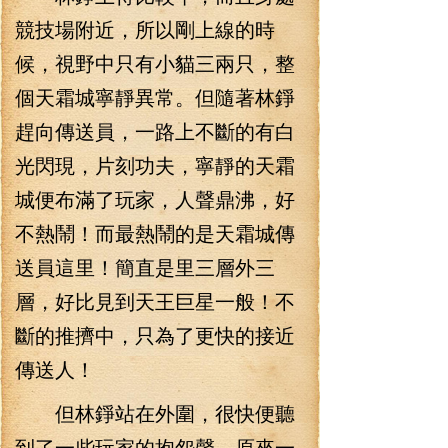
競技場附近，所以剛上線的時
候，視野中只有小貓三兩只，整
個天霜城寧靜異常。但隨著林錚
趕向傳送員，一路上不斷的有白
光閃現，片刻功夫，寧靜的天霜
城便布滿了玩家，人聲鼎沸，好
不熱鬧！而最熱鬧的是天霜城傳
送員這里！簡直是里三層外三
層，好比見到天王巨星一般！不
斷的推擠中，只為了更快的接近
傳送人！
但林錚站在外圍，很快便聽
到了一些玩家的抱怨聲。原來一