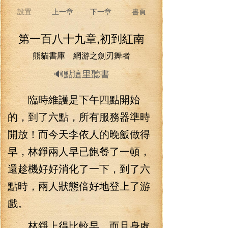
設置
上一章
下一章
書頁
第一百八十九章,初到紅南
熊貓書庫 網游之劍刃舞者
🔊點這里聽書
臨時維護是下午四點開始
的，到了六點，所有服務器準時
開放！而今天李依人的晚飯做得
早，林錚兩人早已飽餐了一頓，
還趁機好好消化了一下，到了六
點時，兩人狀態倍好地登上了游
戲。
林錚上得比較早，而且身處