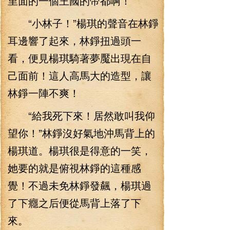
里面的一個王國的帝都啊！
“小林子！”楊琪的聲音在林錚
耳邊響了起來，林錚扭過頭一
看，便見楊琪騎著夢魘出現在自
己面前！這人高馬大的造型，讓
林錚一陣不爽！
“給我死下來！居然敢叫我仰
望你！”林錚沒好氣地沖馬背上的
楊琪道。楊琪很是得意的一笑，
她要的就是俯視林錚的這種感
覺！不過未免林錚發飆，楊琪過
了下癮之后便從馬背上落了下
來。