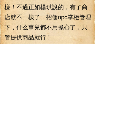
樣！不過正如楊琪說的，有了商
店就不一樣了，招個npc掌柜管理
下，什么事兒都不用操心了，只
管提供商品就行！
“這個提議不錯！”林錚道，
“不過，這個掌柜…上哪去雇傭
啊？！”
“雇傭中心啊”
“游戲了里面還有這種地
方！？長見識了！”
于是，在楊琪的帶領下，兩
人慢悠悠的前往紅南城的雇傭中