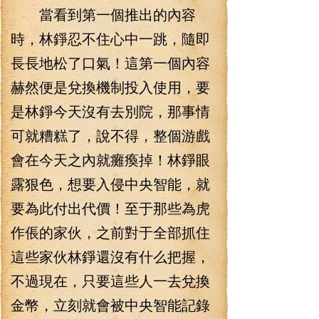
當看到第一個推出的內容
時，林錚忍不住心中一跳，隨即
長長地松了口氣！這第一個內容
赫然便是兌換機制投入使用，要
是林錚今天沒有去別院，那事情
可就糟糕了，說不得，整個游戲
會在今天之內就癱瘓掉！林錚眼
露狠色，想要入侵中央智能，就
要為此付出代價！至于那些為虎
作倀的家伙，之前對于全部抓住
這些家伙林錚還沒有什么把握，
不過現在，只要這些人一去兌換
金幣，立刻就會被中央智能記錄