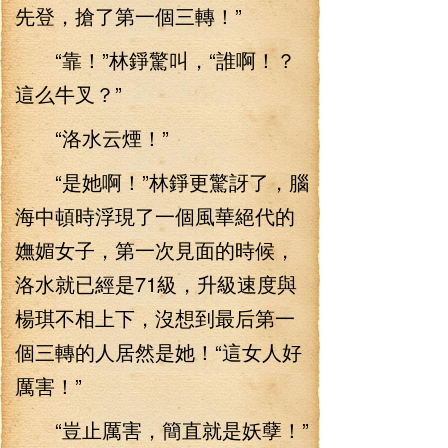
先登，搶了第一個三轉！”
“靠！”林錚驚叫，“誰啊！？
這么牛叉？”
“洛水云煙！”
“是她啊！”林錚更驚訝了，腦
海中頓時浮現了一個風華絕代的
嫵媚女子，第一次見面的時候，
洛水就已經是71級，升級速度與
楊琪不相上下，沒想到最后第一
個三轉的人居然是她！“這女人好
厲害！”
“豈止厲害，簡直就是妖孽！”