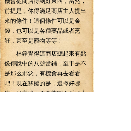
機會從商店得到好東西，當然，
前提是，你得滿足商店主人提出
來的條件！這個條件可以是金
錢，也可以是各種藥品或者烹
飪，甚至是寵物等等！
林錚覺得這商店聽起來有點
像傳說中的八號當鋪，至于是不
是那么邪惡，有機會再去看看
吧！現在關鍵的是，選擇好哪一
座一級主城，作為龍園今后的大
展宏圖的舞臺！而天霜城，那也
不能放棄，反而要更加的重視，
這里可是龍園的大本營，是龍園