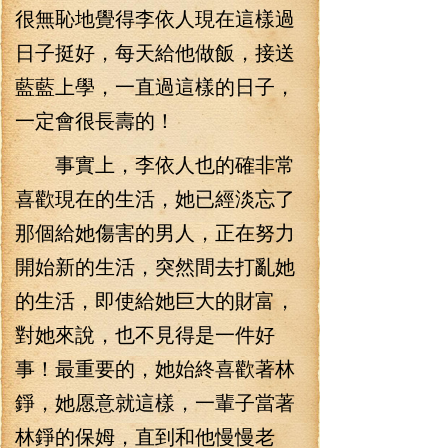
很無恥地覺得李依人現在這樣過
日子挺好，每天給他做飯，接送
藍藍上學，一直過這樣的日子，
一定會很長壽的！
事實上，李依人也的確非常
喜歡現在的生活，她已經淡忘了
那個給她傷害的男人，正在努力
開始新的生活，突然間去打亂她
的生活，即使給她巨大的財富，
對她來說，也不見得是一件好
事！最重要的，她始終喜歡著林
錚，她愿意就這樣，一輩子當著
林錚的保姆，直到和他慢慢老