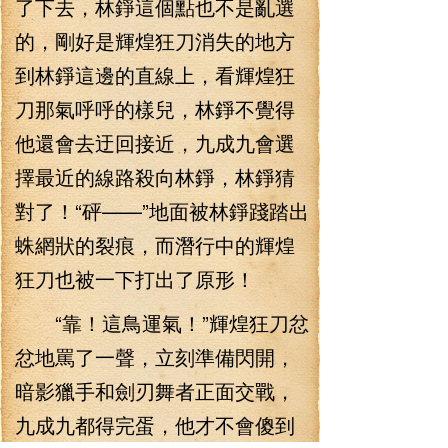
了下去，林錚這個點也不是亂選
的，剛好是輝煌狂刀消失的地方
到林錚這邊的直線上，看輝煌狂
刀那氣呼呼的樣兒，林錚不覺得
他還會去迂回接近，九成九會選
擇最近的線路殺向林錚，林錚猜
對了！“砰——”地面被林錚踐踏出
蛛網狀的裂痕，而潛行中的輝煌
狂刀也被一下打出了原形！
“靠！這鳥運氣！”輝煌狂刀忿
忿地罵了一聲，立刻準備閃開，
暗影獵手和劍刃舞者正面交戰，
九成九都得完蛋，他才不會傻到