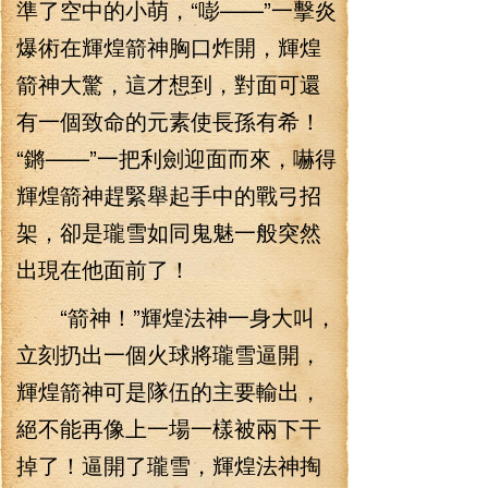
準了空中的小萌，“嘭——”一擊炎
爆術在輝煌箭神胸口炸開，輝煌
箭神大驚，這才想到，對面可還
有一個致命的元素使長孫有希！
“鏘——”一把利劍迎面而來，嚇得
輝煌箭神趕緊舉起手中的戰弓招
架，卻是瓏雪如同鬼魅一般突然
出現在他面前了！
“箭神！”輝煌法神一身大叫，
立刻扔出一個火球將瓏雪逼開，
輝煌箭神可是隊伍的主要輸出，
絕不能再像上一場一樣被兩下干
掉了！逼開了瓏雪，輝煌法神掏