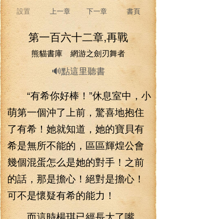
設置
上一章
下一章
書頁
第一百六十二章,再戰
熊貓書庫 網游之劍刃舞者
🔊點這里聽書
“有希你好棒！”休息室中，小
萌第一個沖了上前，驚喜地抱住
了有希！她就知道，她的寶貝有
希是無所不能的，區區輝煌公會
幾個混蛋怎么是她的對手！之前
的話，那是擔心！絕對是擔心！
可不是懷疑有希的能力！
而這時楊琪已經長大了嘴