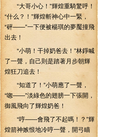
“大哥小心！”輝煌重騎驚呼！
“什么？！”輝煌斬神心中一緊，
“砰——”一下便被楊琪的夢魘撞飛
出去！
“小萌！干掉奶爸去！”林錚喊
了一聲，自己則是踏著月步朝輝
煌狂刀追去！
“知道了！”小萌應了一聲，
“唿——”淡綠色的翅膀一下張開，
御風飛向了輝煌奶爸！
“哼——會飛了不起嗎！？”輝
煌箭神嫉恨地冷哼一聲，開弓瞄