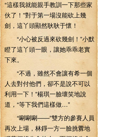
“這樣我就能親手教訓一下那些家
伙了！”對于第一場沒能砍上幾
劍，這丫頭顯然耿耿于懷！
“小心被反過來砍幾劍！”小默
瞪了這丫頭一眼，讓她乖乖老實
下來。
“不過，雖然不會讓有希一個
人去對付他們，卻不是說不可以
利用一下！”楊琪一臉壞笑地說
道，“等下我們這樣做…”
“唰唰唰——”雙方的參賽人員
再次上場，林錚一方一臉挑釁地