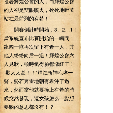
瞪著輝煌公會的人，而輝煌公會
的人卻是雙眼噴火，死死地瞪著
站在最前列的有希！
開賽倒計時開始，3、2、1！
當系統宣布比賽開始的一瞬間，
龍園一隊再次留下有希一人，其
他人紛紛向后一退！輝煌公會六
人見狀，頓時氣得臉都漲紅了！
“欺人太甚！！”輝煌斬神咆哮一
聲，勢若奔雷地朝有希沖了過
來，然而當他就要撞上有希的時
候突然發現，這女孩怎么一點想
要躲的意思都沒有！？