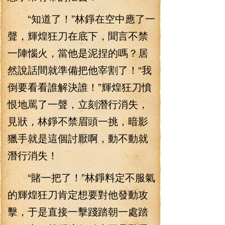
“知道了！”林錚在空中應了一
聲，輝煌狂刀在底下，聞言不禁
一陣惱火，當他是泥捏的嗎？居
然說話間就準備把他宰割了！“我
倒要看看誰解決誰！”輝煌狂刀憤
恨地罵了一聲，立刻潛行消失，
見狀，林錚不禁眉頭一挑，暗影
獵手就是這個討厭啊，動不動就
潛行消失！
“賭一把了！”林錚料定不服氣
的輝煌狂刀肯定想要對他發動攻
擊，于是直接一擊踐踏朝一處踏