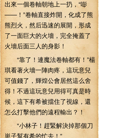
出來一個卷軸朝地上一扔，“嘭
——！”卷軸直接炸開，化成了熊
熊烈火，然后迅速的展開，形成
了一面巨大的火墻，完全掩蓋了
火墻后面三人的身影！
“靠了！連魔法卷軸都有！”楊
琪看著火墻一陣肉疼，這玩意兒
可值錢了，輝煌公會居然這么舍
得！不過這玩意兒用得可真是時
候，這下有希被擋住了視線，還
怎么打擊他們的遠程輸出？！
“小林子！趕緊解決掉那個刀
崽子幫有希的忙去！”