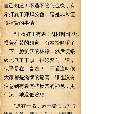
自己知道！不過不管怎么樣，有
希打贏了輝煌公會，這是非常值
得稱贊的事情！
“干得好！有希！”林錚輕輕地
摸著有希的頭道，有希抬頭望了
一下一臉笑容的林錚，然后便緩
緩地低了下頭，視線瞥向一邊，
似乎是在…害羞？！不過這時候
大家都是滿懷的驚喜，誰也沒有
注意到有希有些反常的神色，更
何況，她還低著頭！
“還有一場，這一場怎么打？