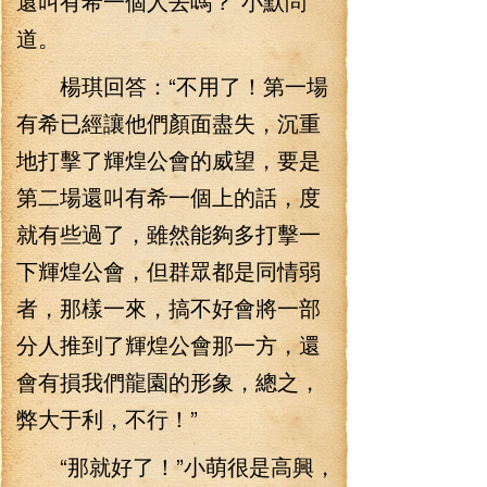
還叫有希一個人去嗎？”小默問
道。
楊琪回答：“不用了！第一場
有希已經讓他們顏面盡失，沉重
地打擊了輝煌公會的威望，要是
第二場還叫有希一個上的話，度
就有些過了，雖然能夠多打擊一
下輝煌公會，但群眾都是同情弱
者，那樣一來，搞不好會將一部
分人推到了輝煌公會那一方，還
會有損我們龍園的形象，總之，
弊大于利，不行！”
“那就好了！”小萌很是高興，