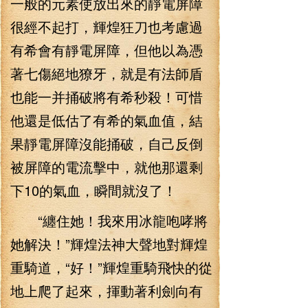
一般的元素使放出來的靜電屏障
很經不起打，輝煌狂刀也考慮過
有希會有靜電屏障，但他以為憑
著七傷絕地獠牙，就是有法師盾
也能一并捅破將有希秒殺！可惜
他還是低估了有希的氣血值，結
果靜電屏障沒能捅破，自己反倒
被屏障的電流擊中，就他那還剩
下10的氣血，瞬間就沒了！
“纏住她！我來用冰龍咆哮將
她解決！”輝煌法神大聲地對輝煌
重騎道，“好！”輝煌重騎飛快的從
地上爬了起來，揮動著利劍向有