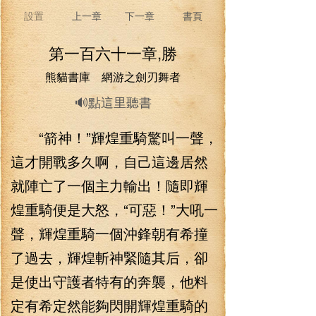
設置
上一章
下一章
書頁
第一百六十一章,勝
熊貓書庫 網游之劍刃舞者
🔊點這里聽書
“箭神！”輝煌重騎驚叫一聲，
這才開戰多久啊，自己這邊居然
就陣亡了一個主力輸出！隨即輝
煌重騎便是大怒，“可惡！”大吼一
聲，輝煌重騎一個沖鋒朝有希撞
了過去，輝煌斬神緊隨其后，卻
是使出守護者特有的奔襲，他料
定有希定然能夠閃開輝煌重騎的