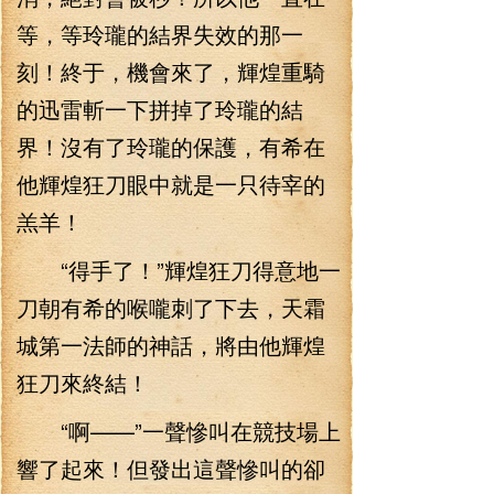
等，等玲瓏的結界失效的那一
刻！終于，機會來了，輝煌重騎
的迅雷斬一下拼掉了玲瓏的結
界！沒有了玲瓏的保護，有希在
他輝煌狂刀眼中就是一只待宰的
羔羊！
“得手了！”輝煌狂刀得意地一
刀朝有希的喉嚨刺了下去，天霜
城第一法師的神話，將由他輝煌
狂刀來終結！
“啊——”一聲慘叫在競技場上
響了起來！但發出這聲慘叫的卻