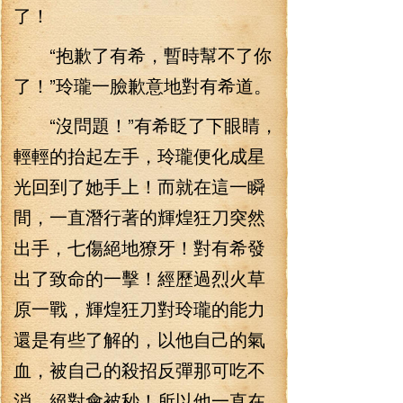
了！
“抱歉了有希，暫時幫不了你
了！”玲瓏一臉歉意地對有希道。
“沒問題！”有希眨了下眼睛，
輕輕的抬起左手，玲瓏便化成星
光回到了她手上！而就在這一瞬
間，一直潛行著的輝煌狂刀突然
出手，七傷絕地獠牙！對有希發
出了致命的一擊！經歷過烈火草
原一戰，輝煌狂刀對玲瓏的能力
還是有些了解的，以他自己的氣
血，被自己的殺招反彈那可吃不
消，絕對會被秒！所以他一直在