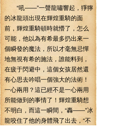
“吼——”一聲龍嘯響起，猙獰
的冰龍頭出現在輝煌重騎的面
前，輝煌重騎頓時就懵了，怎么
可能，他以為有希最多扔出來一
個瞬發的魔法，所以才毫無忌憚
地無視有希的施法，誰能料到，
在疲于閃避中，這個女孩居然還
有心思去吟唱一個強大的法術！
一心兩用？這已經不是一心兩用
所能做到的事情了！輝煌重騎想
不明白，而這一瞬間，“轟——”冰
龍咬住了他的身體飛了出去，“不
——”輝煌法神驚呼一聲，立刻就