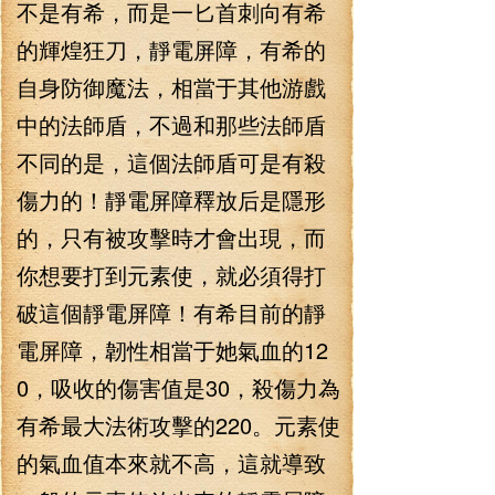
不是有希，而是一匕首刺向有希
的輝煌狂刀，靜電屏障，有希的
自身防御魔法，相當于其他游戲
中的法師盾，不過和那些法師盾
不同的是，這個法師盾可是有殺
傷力的！靜電屏障釋放后是隱形
的，只有被攻擊時才會出現，而
你想要打到元素使，就必須得打
破這個靜電屏障！有希目前的靜
電屏障，韌性相當于她氣血的12
0，吸收的傷害值是30，殺傷力為
有希最大法術攻擊的220。元素使
的氣血值本來就不高，這就導致