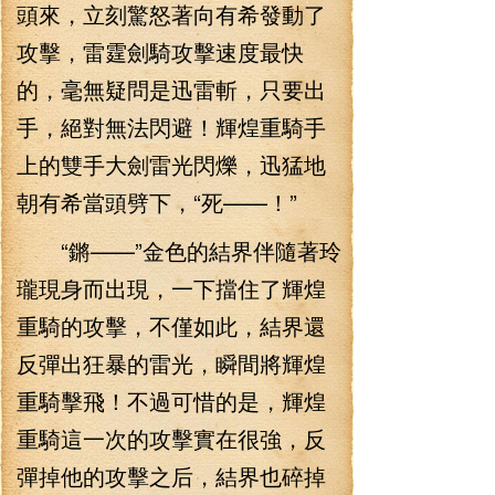
頭來，立刻驚怒著向有希發動了
攻擊，雷霆劍騎攻擊速度最快
的，毫無疑問是迅雷斬，只要出
手，絕對無法閃避！輝煌重騎手
上的雙手大劍雷光閃爍，迅猛地
朝有希當頭劈下，“死——！”
“鏘——”金色的結界伴隨著玲
瓏現身而出現，一下擋住了輝煌
重騎的攻擊，不僅如此，結界還
反彈出狂暴的雷光，瞬間將輝煌
重騎擊飛！不過可惜的是，輝煌
重騎這一次的攻擊實在很強，反
彈掉他的攻擊之后，結界也碎掉