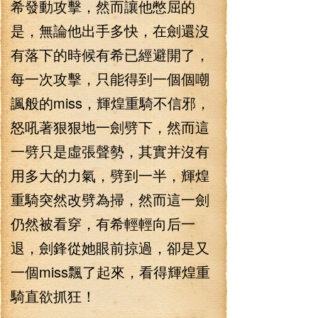
希發動攻擊，然而讓他憋屈的
是，無論他出手多快，在劍還沒
有落下的時候有希已經避開了，
每一次攻擊，只能得到一個個嘲
諷般的miss，輝煌重騎不信邪，
怒吼著狠狠地一劍劈下，然而這
一劈只是虛張聲勢，其實并沒有
用多大的力氣，劈到一半，輝煌
重騎突然改劈為掃，然而這一劍
仍然被看穿，有希輕輕向后一
退，劍鋒從她眼前掠過，卻是又
一個miss飄了起來，看得輝煌重
騎直欲抓狂！