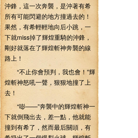
沖鋒，這一次奔襲，是沖著有希
所有可能閃避的地方撞過去的！
果然，有希輕輕地向后小跳，一
下就miss掉了輝煌重騎的沖鋒，
剛好就落在了輝煌斬神奔襲的線
路上！
“不止你會預判，我也會！”輝
煌斬神怒吼一聲，狠狠地撞了上
去！
“嘭——”奔襲中的輝煌斬神一
下就倒飛出去，差一點，他就能
撞到有希了，然而最后關頭，有
希扔出了一個爆裂火球，輝煌斬