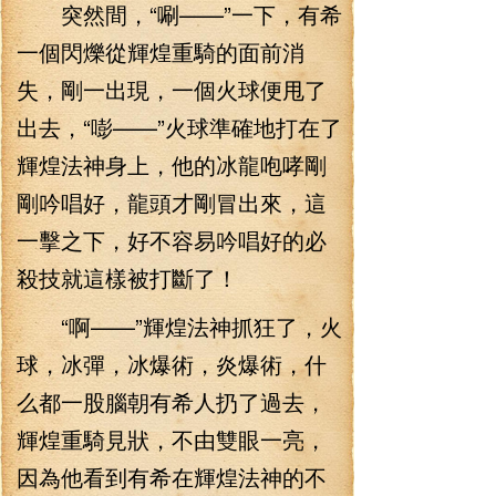
突然間，“唰——”一下，有希
一個閃爍從輝煌重騎的面前消
失，剛一出現，一個火球便甩了
出去，“嘭——”火球準確地打在了
輝煌法神身上，他的冰龍咆哮剛
剛吟唱好，龍頭才剛冒出來，這
一擊之下，好不容易吟唱好的必
殺技就這樣被打斷了！
“啊——”輝煌法神抓狂了，火
球，冰彈，冰爆術，炎爆術，什
么都一股腦朝有希人扔了過去，
輝煌重騎見狀，不由雙眼一亮，
因為他看到有希在輝煌法神的不