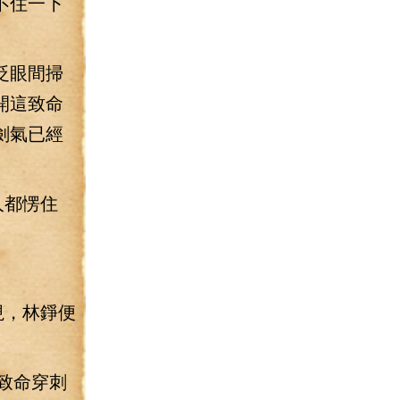
不住一下
眨眼間掃
開這致命
劍氣已經
人都愣住
視，林錚便
致命穿刺