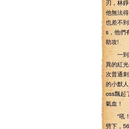
刃，林錚
他無法得
也差不到
s，他們
助攻!
一到跟
異的紅光
次普通刺
的小默人
oss飄起
氣血！
“吼！—
劈下，5