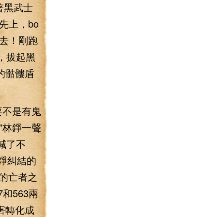
著黑武士
先上，bo
上去！剛跑
，拔起黑
的骷髏盾
要不是有鬼
”林錚一聲
減了不
林錚糾結的
邊的亡者之
和563兩
害轉化成