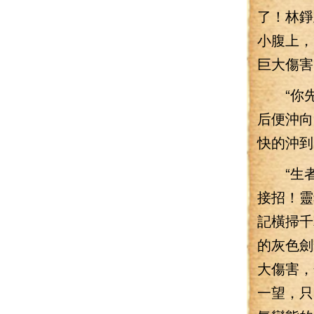
了！林錚
小腹上，
巨大傷害
“你先躲
后便沖向
快的沖到
“生者
接招！靈
記橫掃千
的灰色劍
大傷害，
一望，只