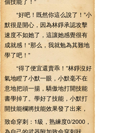
個技能了！”
“好吧！既然你這么說了！”小
默很是開心，因為林錚承認攻擊
速度不如她了，這讓她感覺很有
成就感！“那么，我就勉為其難地
學了吧！”
“得了便宜還賣乖！”林錚沒好
氣地瞪了小默一眼，小默毫不在
意地把頭一揚，驕傲地打開技能
書學掉了。學好了技能，小默打
開技能欄將技能效果發了出來，
致命穿刺：1級，熟練度0/2000，
為自己的武器附加致命穿刺狀