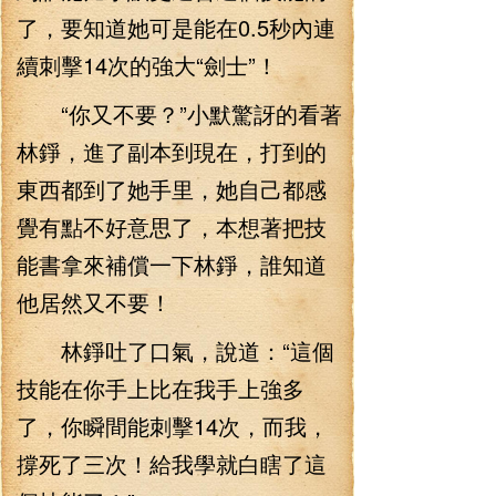
了，要知道她可是能在0.5秒內連
續刺擊14次的強大“劍士”！
“你又不要？”小默驚訝的看著
林錚，進了副本到現在，打到的
東西都到了她手里，她自己都感
覺有點不好意思了，本想著把技
能書拿來補償一下林錚，誰知道
他居然又不要！
林錚吐了口氣，說道：“這個
技能在你手上比在我手上強多
了，你瞬間能刺擊14次，而我，
撐死了三次！給我學就白瞎了這