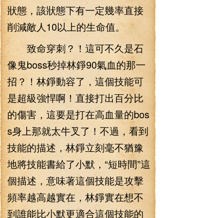
狀態，該狀態下有一定幾率直接
削減敵人10以上的生命值。
致命穿刺？！這可不久是石
像鬼boss秒掉林錚90氣血的那一
招？！林錚動容了，這個技能可
是超級強悍啊！直接打出百分比
的傷害，這要是打在高血量的bos
s身上那就太牛叉了！不過，看到
技能的描述，林錚立刻毫不猶豫
地將技能書給了小默，“短時間”這
個描述，意味著這個技能是攻擊
頻率越高越實在，林錚實在想不
到誰能比小默更適合這個技能的