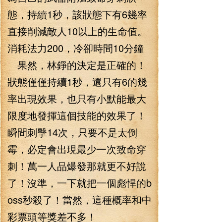
態，持續1秒，該狀態下有6幾率
直接削減敵人10以上的生命值。
消耗法力200，冷卻時間10分鐘
果然，林錚的決定是正確的！
狀態僅僅持續1秒，還只有6的幾
率出現效果，也只有小默能最大
限度地發揮這個技能的效果了！
瞬間刺擊14次，只要不是太倒
霉，必定會出現最少一次致命穿
刺！萬一人品爆發那就更不好說
了！沒準，一下就把一個彪悍的b
oss秒殺了！當然，這種概率和中
彩票頭等獎差不多！