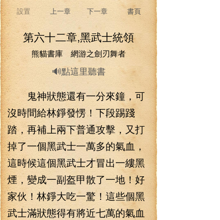
設置
上一章
下一章
書頁
第六十二章,黑武士統領
熊貓書庫 網游之劍刃舞者
🔊點這里聽書
鬼神狀態還有一分來鐘，可
沒時間給林錚發愣！下段踢踐
踏，再補上兩下普通攻擊，又打
掉了一個黑武士一萬多的氣血，
這時候這個黑武士才冒出一縷黑
煙，變成一副盔甲散了一地！好
家伙！林錚大吃一驚！這些個黑
武士滿狀態得有將近七萬的氣血