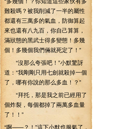
“多幾個！？你知道這些家伙有多
難殺嗎？被我削減了一半的屬性
都還有三萬多的氣血，防御算起
來也還有八九百，你自己算算，
滿狀態的黑武士得多變態！多幾
個！多幾個我們倆就死定了！”
“沒那么夸張吧！”小默驚訝
道：“我剛剛只用七劍就殺掉一個
了，哪有你說的那么多血！？”
“拜托，那是我之前已經用了
個炸裂，每個都掉了兩萬多血量
了！！”
“啊——？！”這下小默也服氣了，