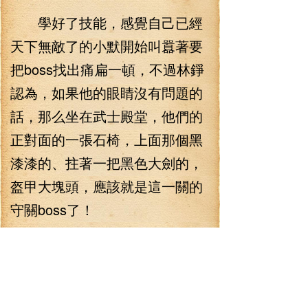
學好了技能，感覺自己已經
天下無敵了的小默開始叫囂著要
把boss找出痛扁一頓，不過林錚
認為，如果他的眼睛沒有問題的
話，那么坐在武士殿堂，他們的
正對面的一張石椅，上面那個黑
漆漆的、拄著一把黑色大劍的，
盔甲大塊頭，應該就是這一關的
守關boss了！
黑武士統領：60級暗金bos
s，物理攻擊40405050，物理防
御1400，法術防御1300，氣血75