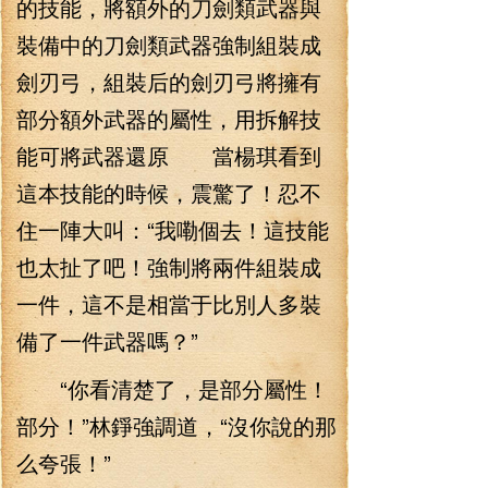
的技能，將額外的刀劍類武器與
裝備中的刀劍類武器強制組裝成
劍刃弓，組裝后的劍刃弓將擁有
部分額外武器的屬性，用拆解技
能可將武器還原 當楊琪看到
這本技能的時候，震驚了！忍不
住一陣大叫：“我嘞個去！這技能
也太扯了吧！強制將兩件組裝成
一件，這不是相當于比別人多裝
備了一件武器嗎？”
“你看清楚了，是部分屬性！
部分！”林錚強調道，“沒你說的那
么夸張！”