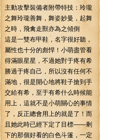
主動攻擊裝備者附帶特技：玲瓏
之舞玲瓏善舞，舞姿妙曼，起舞
之時，飛禽走獸亦為之傾倒
這是一雙布甲鞋，名字很好聽，
屬性也十分的彪悍！小萌盡管看
得滿眼星星，不過她對于疼有希
勝過于疼自己，所以沒有任何不
滿地，很是開心地將鞋子搶到手
交給有希，至于有希什么時候能
用上，這就不是小萌關心的事情
了，反正總會用上的就是了！而
且她此時已經下定了目標——剩
下的那個好看的白色斗篷，一定