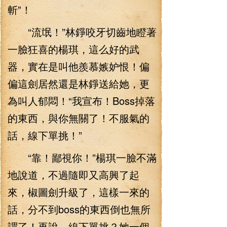
斬”！
“流氓！”林錚咬牙切齒地瞪著
一臉狂喜的楊琪，這么好的武
器，實在是叫他羨慕嫉妒恨！偏
偏這劍居然還是林錚送給她，更
為叫人郁悶！“我宣布！Boss掉落
的東西，與你無關了！不服氣的
話，線下單挑！”
“靠！鄙視你！”楊琪一臉不滿
地說道，不過隨即又高興了起
來，椒圖劍升級了，這樣一來的
話，分不到boss的東西倒也無所
謂了！再說，線下單挑？她一個