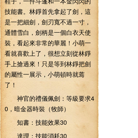
鞋子，一件斗篷和一本金閃閃的
技能書。林錚首先拿起了劍，這
是一把細劍，劍刃寬不過一寸，
通體雪白，劍柄是一個白衣天使
裝，看起來非常的華麗！小萌一
看就喜歡上了，很想立刻從林錚
手上搶過來！只是等到林錚把劍
的屬性一展示，小萌頓時就蔫
了！
神官的禮儀佩劍：等級要求4
0，暗金器時裝（牧師）
知書：技能效果30
達理：技能消耗30