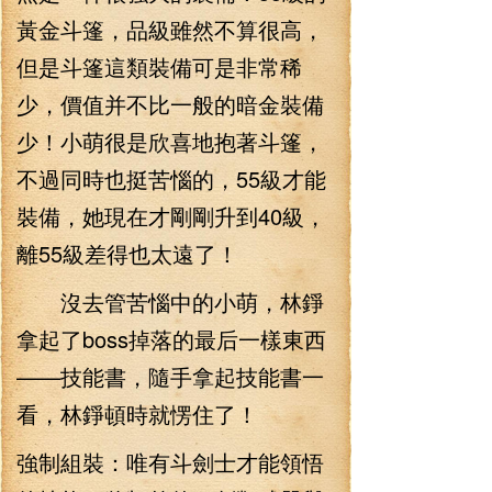
黃金斗篷，品級雖然不算很高，
但是斗篷這類裝備可是非常稀
少，價值并不比一般的暗金裝備
少！小萌很是欣喜地抱著斗篷，
不過同時也挺苦惱的，55級才能
裝備，她現在才剛剛升到40級，
離55級差得也太遠了！
沒去管苦惱中的小萌，林錚
拿起了boss掉落的最后一樣東西
——技能書，隨手拿起技能書一
看，林錚頓時就愣住了！
強制組裝：唯有斗劍士才能領悟