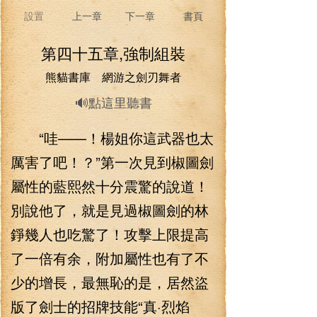
設置
上一章
下一章
書頁
第四十五章,強制組裝
熊貓書庫 網游之劍刃舞者
🔊點這里聽書
“哇——！楊姐你這武器也太
厲害了吧！？”第一次見到椒圖劍
屬性的藍熙然十分震驚的說道！
別說他了，就是見過椒圖劍的林
錚幾人也吃驚了！攻擊上限提高
了一倍有余，附加屬性也有了不
少的增長，最無恥的是，居然盜
版了劍士的招牌技能“真·烈焰