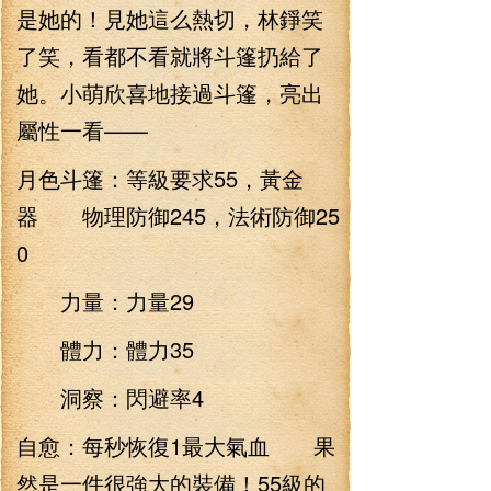
是她的！見她這么熱切，林錚笑
了笑，看都不看就將斗篷扔給了
她。小萌欣喜地接過斗篷，亮出
屬性一看——
月色斗篷：等級要求55，黃金
器 物理防御245，法術防御25
0
力量：力量29
體力：體力35
洞察：閃避率4
自愈：每秒恢復1最大氣血 果
然是一件很強大的裝備！55級的