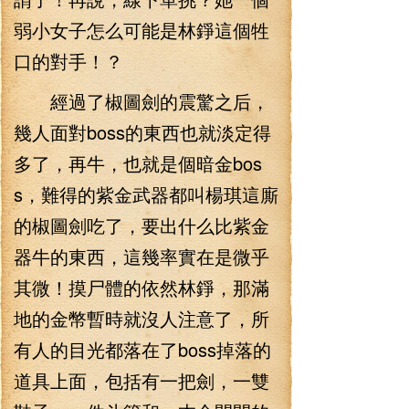
弱小女子怎么可能是林錚這個牲
口的對手！？
經過了椒圖劍的震驚之后，
幾人面對boss的東西也就淡定得
多了，再牛，也就是個暗金bos
s，難得的紫金武器都叫楊琪這廝
的椒圖劍吃了，要出什么比紫金
器牛的東西，這幾率實在是微乎
其微！摸尸體的依然林錚，那滿
地的金幣暫時就沒人注意了，所
有人的目光都落在了boss掉落的
道具上面，包括有一把劍，一雙