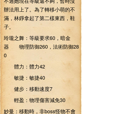
不過她現在等級還不夠，暫時沒
辦法用上了。為了轉移小萌的不
滿，林錚拿起了第二樣東西，鞋
子。
玲瓏之舞：等級要求60，暗金
器 物理防御260，法術防御28
0
體力：體力42
敏捷：敏捷40
健步：移動速度7
輕盈：物理傷害減免30
妙曼：移動時，非boss怪物不會