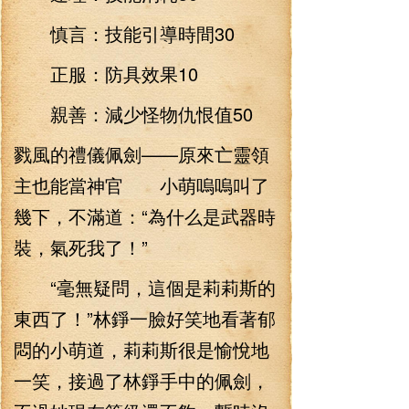
慎言：技能引導時間30
正服：防具效果10
親善：減少怪物仇恨值50
戮風的禮儀佩劍——原來亡靈領
主也能當神官 小萌嗚嗚叫了
幾下，不滿道：“為什么是武器時
裝，氣死我了！”
“毫無疑問，這個是莉莉斯的
東西了！”林錚一臉好笑地看著郁
悶的小萌道，莉莉斯很是愉悅地
一笑，接過了林錚手中的佩劍，