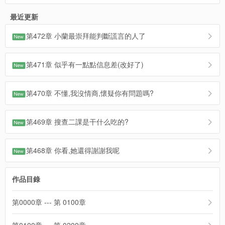
最近更新
第472章 小蘭最崇拜能判斷謊言的人了
第471章 似乎有一點點信息差(改好了)
第470章 不懂,我沒情商,懷疑你有問題嗎?
第469章 搜查二課是干什么吃的?
第468章 你看,她還得謝謝我呢
作品目錄
第0000章 --- 第 0100章