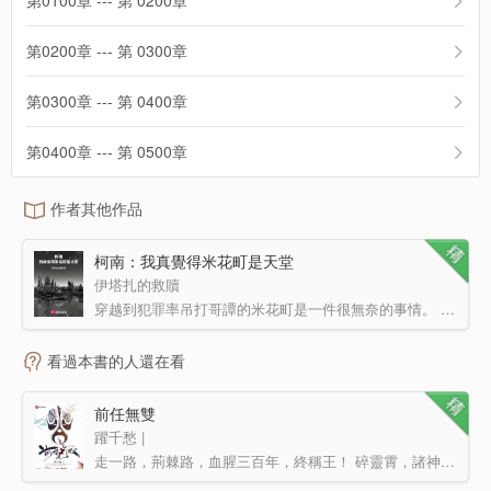
第0100章 --- 第 0200章
第0200章 --- 第 0300章
第0300章 --- 第 0400章
第0400章 --- 第 0500章
作者其他作品
柯南：我真覺得米花町是天堂
伊塔扎的救贖
穿越到犯罪率吊打哥譚的米花町是一件很無奈的事情。 但誰又規定了米花町一定是地獄？ 這里有令你長生…
看過本書的人還在看
前任無雙
躍千愁 |
走一路，荊棘路，血腥三百年，終稱王！ 碎靈霄，諸神怒，天羅地網哪里逃？ 逃逃逃，歸歸歸，萬念…