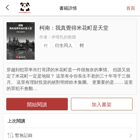
書籍詳情
首頁
柯南：我真覺得米花町是天堂
作者：
伊塔扎的救贖
衍生同人
輕
輕
穿越到犯罪率吊打哥譚的米花町是一件很無奈的事情。 但誰又規
定了米花町一定是地獄？ 這里有令你長生不老的三十年等于三個
月。 這里有理財投資的絕對明燈鈴木集團。 更重要的是…… 這里
的罪犯不會翻…
開始閱讀
加入書架
上次閱讀
暫無記錄