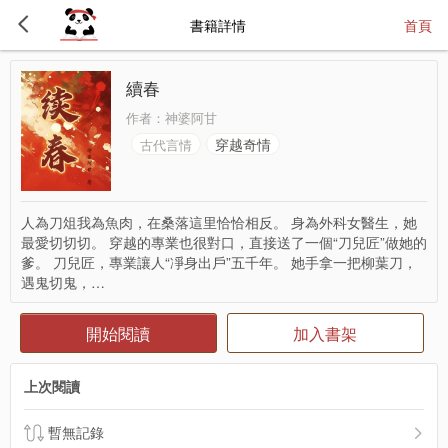
書籍詳情
首頁
續春
作者：
神婆阿甘
穿越奇情
古代言情
人為刀俎我為魚肉，在桑落這里恰恰相反。 身為外科女醫生，她
最愛切切切。 穿越的專業也很對口，直接送了一個“刀兒匠”做她的
爹。 刀兒匠，專業讓人“凈身出戶”五千年。 她手拿一把柳葉刀，
遇鬼切鬼，…
開始閱讀
加入書架
上次閱讀
暫無記錄