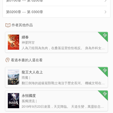
第0100章 --- 第 0200章
第0200章 --- 第 0300章
作者其他作品
續春
神婆阿甘
人為刀俎我為魚肉，在桑落這里恰恰相反。 身為外科女醫生，她最愛切切切。 穿越的專業也很對口，直接…
看過本書的人還在看
龍王大人在上
雨魔 |
翻江倒海的超級寵獸戰士淹沒于歷史長河。 機械文明在沙蟲族的圍困中崛起。 曾經的蒼龍戰士已經消…
永恒國度
孤獨漂流 |
2019年9月23日凌晨，天災降臨。 天道生變，萬靈欲念執念充斥天地，天道不能承受，惡念橫行，眾生意念…