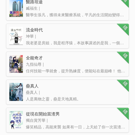
醫路坦途
臧福生 |
醫學生張凡，獲得未來醫療系統，平凡的生活開始變得無限精彩。
流金時代
坤華 |
我老婆是房姐，我是程序猿，本故事講述的是我，一個東南大學高材生碩士，IT精英，如何被老婆這個小學畢業的…
全能奇才
九指仙尊 |
任何技能一學就會，提升熟練度，便能站在最巔峰！ 他是世界廚師聯合會名譽主席，擁有全球廚神美譽。 …
蠱真人
蠱真人 |
人是萬物之靈，蠱是天地真精。
三觀不正，魔頭重生。
昔日舊夢，同名新作。
從現在開始當渣男
一個穿越…
獨自賞芳華 |
爆笑精品，高能來襲 如果有一日，上天給了你一次當渣男的機會，你會如何選擇？ “我林軒就算是死，就…