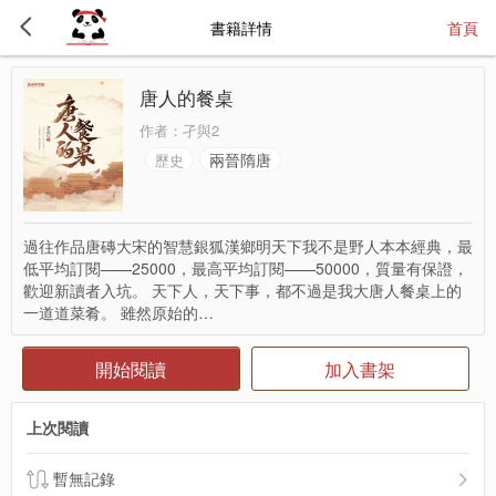
書籍詳情
首頁
唐人的餐桌
作者：
孑與2
兩晉隋唐
歷史
過往作品唐磚大宋的智慧銀狐漢鄉明天下我不是野人本本經典，最
低平均訂閱——25000，最高平均訂閱——50000，質量有保證，
歡迎新讀者入坑。 天下人，天下事，都不過是我大唐人餐桌上的
一道道菜肴。 雖然原始的…
開始閱讀
加入書架
上次閱讀
暫無記錄