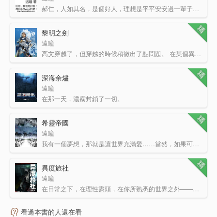
郝仁，人如其名，是個好人，理想是平平安安過一輩子，當個窮不死但也發不了財的小房東——起碼在他家里住進…
黎明之劍
遠瞳
高文穿越了，但穿越的時候稍微出了點問題。 在某個異界大陸上空飄了十幾萬年之后，他覺得自己可能需要…
深海余燼
遠瞳
在那一天，濃霧封鎖了一切。
在那一天，他成為了一艘幽靈船的船長。
在那一天，他跨過濃霧，直面…
希靈帝國
遠瞳
我有一個夢想，那就是讓世界充滿愛……當然，如果可以的話，我希望在這之前先讓我的世界充滿蘿莉，女仆，御…
異度旅社
遠瞳
在日常之下，在理性盡頭，在你所熟悉的世界之外——是你從未想象過的風景。 當于生第一次打開那扇門的時…
看過本書的人還在看