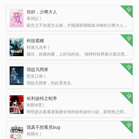
你好，少將大人
寒武記 |
顧念之不知道怎么做，才能讓那個鐵血冷峻的少將大人愛上自己。 眉目森嚴的少將大人一本正經：“……來…
科技霸權
秒速九光年 |
羅佳，姓羅的羅，上好佳的佳。 地球科技界最大幕后黑手，沒有之一。
我從凡間來
想見江南 |
我從凡間來，到此覓長生。
哈利波特之蛇帝
剎那di雪 |
明明是在家看著風靡全球的哈利波特小說，卻突然之間進入到了手中書本的魔法世界，而且在穿越大神的細心照顧…
我真不想看見bug
梧桐火 |