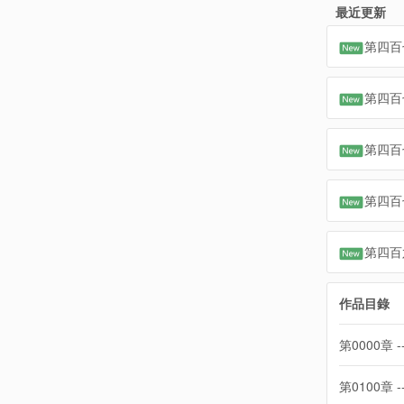
最近更新
第四百
第四百
第四百
第四百
第四百
作品目錄
第0000章 -
第0100章 -