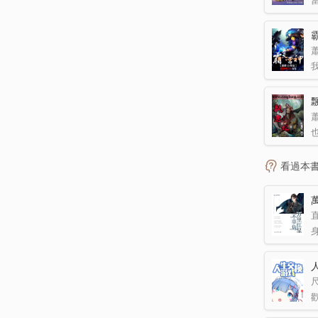
看過本
直
尺