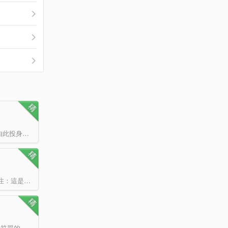
萬千星球，無盡修真。 道衍之爭，萬載不息。 衍修小師傅米小經，遭受滅門，由此投身到浩浩蕩蕩的…
人 靈魂 機器人 機甲 在時空流浪的故事 （非系統文，卻比系統文要強悍。） 備注：這是老…
當靈魂覺醒的那一刻，新的世界就展現在眼前。 這是一個陌生的世界，一個符咒的世界。 無數的…