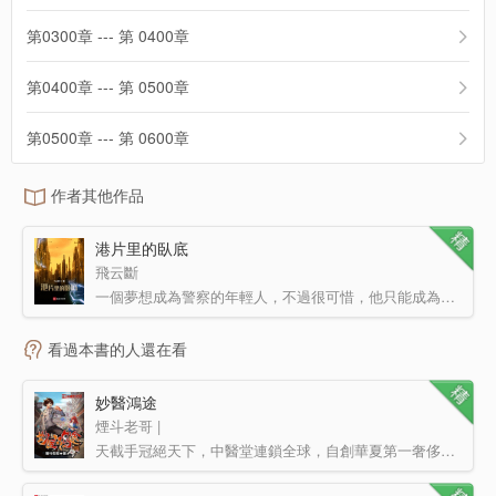
第0300章 --- 第 0400章
第0400章 --- 第 0500章
第0500章 --- 第 0600章
作者其他作品
港片里的臥底
飛云斷
一個夢想成為警察的年輕人，不過很可惜，他只能成為大佬。
看過本書的人還在看
妙醫鴻途
煙斗老哥 |
天截手冠絕天下，中醫堂連鎖全球，自創華夏第一奢侈品牌；岐黃基金扶弱，萬畝大山藏寶……愛人妻、慕少婦、…