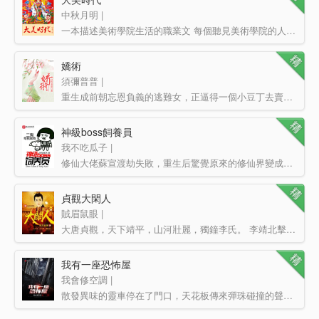
中秋月明 |
一本描述美術學院生活的職業文 每個聽見美術學院的人，都會會心一笑，露出那種你懂的表情。 沒錯，美…
嬌術
須彌普普 |
重生成前朝忘恩負義的逃難女，正逼得一個小豆丁去賣身為仆。季清菱看著小豆丁身契上的名字，眼淚都要流下來…
神級boss飼養員
我不吃瓜子 |
修仙大佬蘇宣渡劫失敗，重生后驚覺原來的修仙界變成了一款虛擬游戲。蘇宣以玩家的身份回去，機緣巧合卻成了…
貞觀大閑人
賊眉鼠眼 |
大唐貞觀，天下靖平，山河壯麗，獨鐘李氏。 李靖北擊突厥，太宗東征高麗，兵鋒之盛，威服四海。待從頭…
我有一座恐怖屋
我會修空調 |
散發異味的靈車停在了門口，天花板傳來彈珠碰撞的聲音，走廊里有人來回踱步，隔壁房間好像在切割什么東西。…