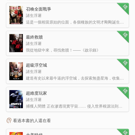
召喚全面戰爭
諸生浮屠
這是一個相當原始的位面，各個種族的文明才剛剛誕生不久。這里生活著數量龐大的物種以及無數上一個紀元時代…
最終救贖
諸生浮屠
我從地獄中來，尋找救贖！——《啟示錄》
什么是救贖？
我覺得應該是一個好人變壞，然后又重…
超級浮空城
諸生浮屠
建造有史以來最牛逼的浮空城，去探索無盡星海，收集各類可愛的魔物娘女仆。 PS：簡介都不許我文青一下…
超維度玩家
諸生浮屠
捕獲人間體 正在滲透現實宇宙…… 侵入世界根源法則！……偵測高緯度生命體！……未發現其他維度生命…
看過本書的人還在看
大美時代