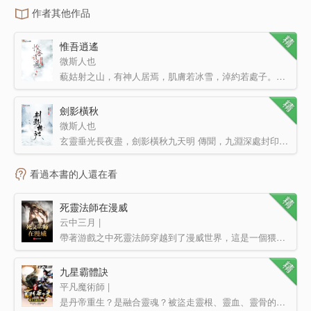
作者其他作品
惟吾逍遙
微斯人也
藐姑射之山，有神人居焉，肌膚若冰雪，淖約若處子。不食五谷，吸風飲露。乘云氣，御六龍，而游乎四海之外。…
劍影橫秋
微斯人也
玄靈垂光長夜盡，劍影橫秋九天明 傳聞，九淵深處封印著上古魔劍玄明，得此劍者，鬼神辟易，為天下共主。…
看過本書的人還在看
死靈法師在漫威
云中三月 |
帶著游戲之中死靈法師穿越到了漫威世界，這是一個猥瑣發育的法師故事，你們慢慢打，我摸個尸體！
九星霸體訣
平凡魔術師 |
是丹帝重生？是融合靈魂？被盜走靈根、靈血、靈骨的三無少年——龍塵，憑借著記憶中的煉丹神術，修行神秘功…