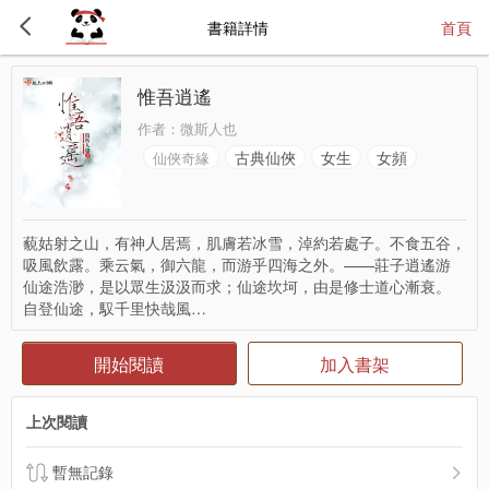
書籍詳情
首頁
惟吾逍遙
作者：
微斯人也
古典仙俠
女生
女頻
仙俠奇緣
藐姑射之山，有神人居焉，肌膚若冰雪，淖約若處子。不食五谷，
吸風飲露。乘云氣，御六龍，而游乎四海之外。——莊子逍遙游
仙途浩渺，是以眾生汲汲而求；仙途坎坷，由是修士道心漸衰。
自登仙途，馭千里快哉風…
開始閱讀
加入書架
上次閱讀
暫無記錄