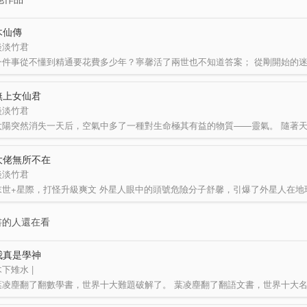
木仙傳
淡淡竹君
無上女仙君
淡淡竹君
大佬無所不在
淡淡竹君
書的人還在看
我真是學神
下雉水 |