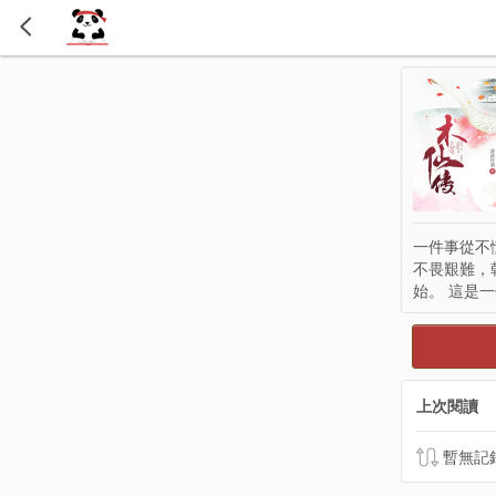
一件事從不
不畏艱難，
始。 這是
上次閱讀
暫無記