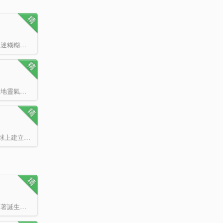
一件事從不懂到精通要花費多少年？寧馨活了兩世也不知道答案； 從剛開始的迷迷糊糊到后來的不畏艱難，…
太陽突然消失一天后，空氣中多了一種對生命極其有益的物質——靈氣。 隨著天地靈氣的不斷復蘇，萬物眾…
末世+星際，打怪升級爽文 外星人眼中的頭號危險分子舒馨，引爆了外星人在地球上建立的最大實驗室后，…
葉凌塵翻了翻數學書，世界十大難題破解了。 葉凌塵翻了翻語文書，世界十大名著誕生了。 葉凌塵翻…