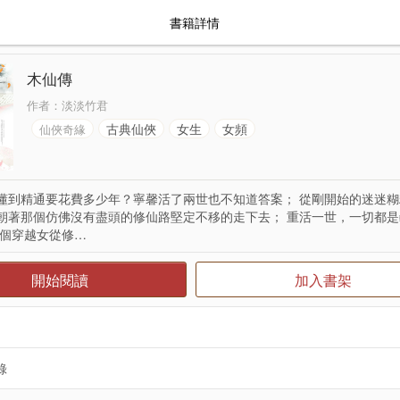
書籍詳情
木仙傳
作者：
淡淡竹君
古典仙俠
女生
女頻
仙俠奇緣
懂到精通要花費多少年？寧馨活了兩世也不知道答案； 從剛開始的迷迷
朝著那個仿佛沒有盡頭的修仙路堅定不移的走下去； 重活一世，一切都是
一個穿越女從修…
開始閱讀
加入書架
錄