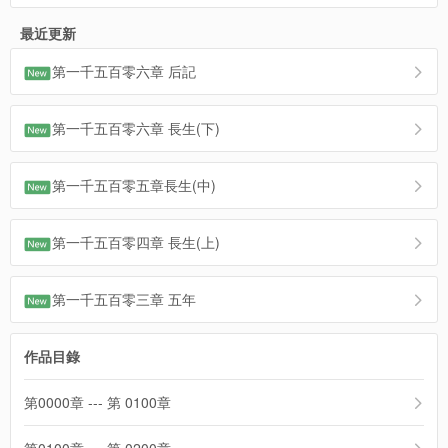
最近更新
第一千五百零六章 后記
第一千五百零六章 長生(下)
第一千五百零五章長生(中)
第一千五百零四章 長生(上)
第一千五百零三章 五年
作品目錄
第0000章 --- 第 0100章