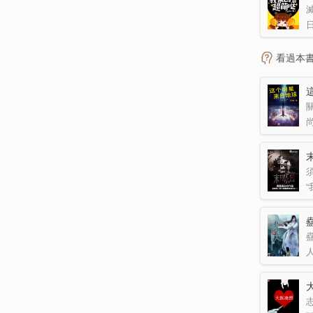
看過本
關
須
蠱
志