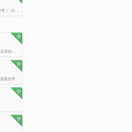
日常丶萌系 白開水一臉冷酷：“我是鴿殺手，我莫得感情。” 白果縮脖子：“師父好兇！” 白開水哼…
尚在拼搏奮斗的影視小編劇韓覺，一覺醒來發現不僅自己變了，連世界都變了。 這里的華夏，娛樂產業之發…
“我覺得……我男朋友好像想殺掉我。” 林三酒喃喃地說道。 想起自己多金帥氣又溫柔的男友，她不…