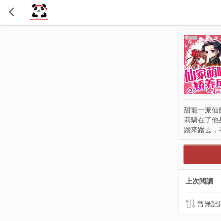
甜寵一派仙
莉騎在了他
蹭來蹭去，
上次閱讀
暫無記