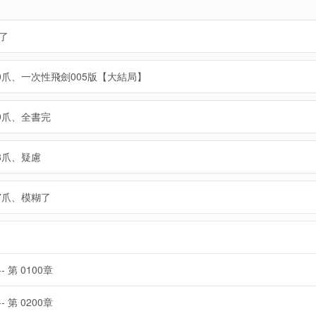
了
50爪、一次性飛劍005版【大結局】
49爪、全書完
48爪、疑慮
47爪、模糊了
-- 第 0100章
-- 第 0200章