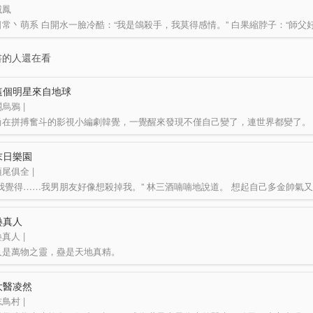
滅鳳
書的人還在看
這個明星來自地球
烏鴉 |
末日樂園
尾俱全 |
蠱真人
真人 |
人是萬物之靈，蠱是天地真精。
三觀不正，魔頭重生。
昔日舊夢，同名新作。
大醫凌然
一個穿越…
鳥村 |