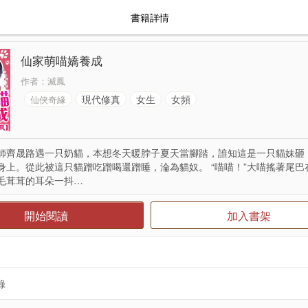
書籍詳情
仙家萌喵嬌養成
作者：
滅鳳
現代修真
女生
女頻
仙俠奇緣
師齊晟路遇一只奶貓，本想冬天暖脖子夏天當腳踏，誰知這是一只貓妹砸
身上。從此被這只貓蹭吃蹭喝還蹭睡，淪為貓奴。 “喵喵！”大喵搖著尾巴
毛茸茸的耳朵一抖…
開始閱讀
加入書架
錄