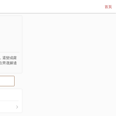
首頁
，還變成蘿
在齊晟腳邊