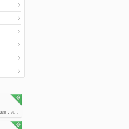
甜寵一派仙師齊晟路遇一只奶貓，本想冬天暖脖子夏天當腳踏，誰知這是一只貓妹砸，還變成蘿莉騎在了他身上。…