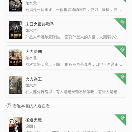
如水意
高揚是一個軍迷，一個很普通的軍迷，愛刀，愛槍，愛冒險。 只是為了能玩到真槍而已，高揚跑去了非洲，…
末日之最終戰爭
如水意
外星人帶著敵意降臨。 面對外星人的入侵，人類弱小的就像是螻蟻。 所以這是末日，真正的末日。 …
火力法則
如水意
兩次災變，廢土人間。 射程不再是真理，口徑不再是正義，在這弱肉強食的廢土之上，異能者和基因戰士建立…
火力為王
如水意
在大部分行當里，有人是老天爺不給飯吃，有些人是老天爺賞飯吃，有些人，是老天爺追著喂飯吃。 在私人武…
看過本書的人還在看
極道天魔
滾開 |