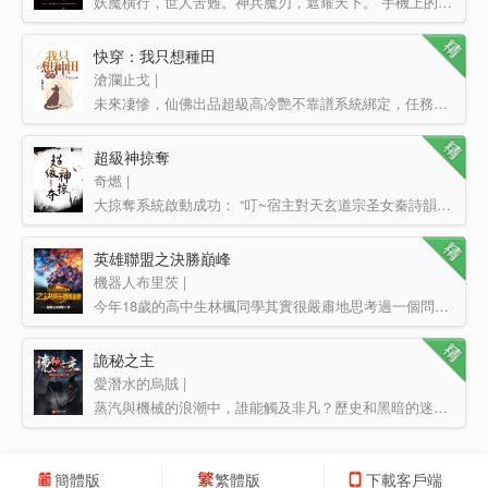
妖魔橫行，世人苦難。神兵魔刃，遮耀天下。 手機上的一款游戲修改器，意外成了路勝腦海里的異能。 …
快穿：我只想種田
滄瀾止戈 |
未來凄慘，仙佛出品超級高冷艷不靠譜系統綁定，任務一個比一個變態，食人魔，殺人狂魔，割臉狂人，豪門詭計…
超級神掠奪
奇燃 |
大掠奪系統啟動成功： “叮~宿主對天玄道宗圣女秦詩韻使用眼神殺，觸發掠奪效果成功掠奪‘原味內衣’…
英雄聯盟之決勝巔峰
機器人布里茨 |
今年18歲的高中生林楓同學其實很嚴肅地思考過一個問題： 當年在英雄聯盟第一個職業賽季的賽場上被他吊打…
詭秘之主
愛潛水的烏賊 |
蒸汽與機械的浪潮中，誰能觸及非凡？歷史和黑暗的迷霧里，又是誰在耳語？我從詭秘中醒來，睜眼看見這個世界…
簡體版
繁體版
下載客戶端