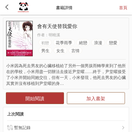
書籍詳情
首頁
會有天使替我愛你
作者：
明曉溪
花季雨季
絕戀
浪漫
戀愛
初戀
男生
女生
言情
小米因為死去男友的心臟移植給了另外一個男孩而轉學來到了他所
在的學校，小米用盡一切辦法去接近尹堂曜……終于，尹堂曜接受
了小米并開始同她交往，但有一天，小米發現，他死去男友的心臟
其實并沒有移植到尹堂曜的身…
開始閱讀
加入書架
上次閱讀
暫無記錄