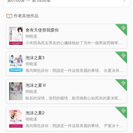
第0100章 --- 第 0200章
作者其他作品
會有天使替我愛你
明曉溪
小米因為死去男友的心臟移植給了另外一個男孩而轉學來到了他所在的學校，小米用盡一切辦法去接近尹堂曜………
泡沫之夏3
明曉溪
風尚閣告訴你：閱讀是一件這樣美麗的事情。 在夏沫與歐辰婚禮的當天，絕望的洛熙選擇了自殺；而無意間得…
泡沫之夏Ⅲ
明曉溪
歐辰的深情，洛熙的癡情，能否挽救心如死灰的夏沫呢？童話般的唯美結局，再續心動暢銷神話，華語小說天后明…
泡沫之夏2
明曉溪
風尚閣告訴你：閱讀是一件這樣美麗的事情。 尹夏沫十一歲，歐辰十四歲。他對她說：“你是我的。” 尹…