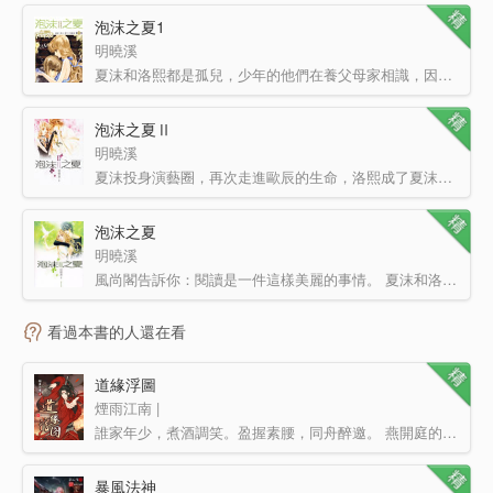
泡沫之夏1
明曉溪
夏沫和洛熙都是孤兒，少年的他們在養父母家相識，因為童年留在內心的陰影，他們彼此充滿戒備和防范。洛熙在…
泡沫之夏Ⅱ
明曉溪
夏沫投身演藝圈，再次走進歐辰的生命，洛熙成了夏沫的男友，當失憶的少爺慢慢回想起曾經的纏綿，當耀眼的洛…
泡沫之夏
明曉溪
風尚閣告訴你：閱讀是一件這樣美麗的事情。 夏沫和洛熙都是孤兒，少年的他們在養父母家相識，因為童年留…
看過本書的人還在看
道緣浮圖
煙雨江南 |
誰家年少，煮酒調笑。盈握素腰，同舟醉邀。 燕開庭的紈绔日子本來過得舒舒服服，走馬章臺，傾倒渭水，…
暴風法神