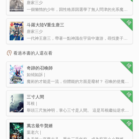
唐家三少
一個懶惰的少年，因性格原因選學了無人問津的光系魔法，卻無意中踏近了命運的巨輪，一步一步的成為了傳說中…
斗羅大陸V重生唐三
唐家三少
一代神王唐三，帶著一點神識在宇宙中遨游，尋找妻子轉世重生的世界。在神識的牽引下，他來到了一個叫做妖精…
看過本書的人還在看
奇跡的召喚師
如傾如訴 |
魔術的才能是一流，但體能的方面是廢材？ 召喚的使魔可以是成千上萬，但自己是獨守后方？ 對此，…
三寸人間
耳根 |
舉頭三尺無神明，掌心三寸是人間。 這是耳根繼仙逆求魔我欲封天一念永恒后，創作的第五部長篇小說三寸…
萬古最牛贅婿
葉老六 |
九天第一至尊古凡，重生三千年前，成為蘇家小小贅婿，意外開啟神魔眼。 從此，他可以掃描一切！ …