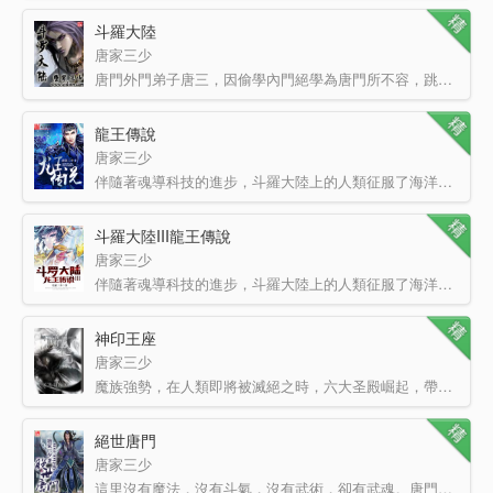
斗羅大陸
唐家三少
唐門外門弟子唐三，因偷學內門絕學為唐門所不容，跳崖明志時卻來到了另一個世界，一個屬于武魂的世界。名叫…
龍王傳說
唐家三少
伴隨著魂導科技的進步，斗羅大陸上的人類征服了海洋，又發現了兩片大陸。魂獸也隨著人類魂師的獵殺無度走向…
斗羅大陸III龍王傳說
唐家三少
伴隨著魂導科技的進步，斗羅大陸上的人類征服了海洋，又發現了兩片大陸。魂獸也隨著人類魂師的獵殺無度走向…
神印王座
唐家三少
魔族強勢，在人類即將被滅絕之時，六大圣殿崛起，帶領著人類守住最后的領土。一名少年，為救母加入騎士圣殿…
絕世唐門
唐家三少
這里沒有魔法，沒有斗氣，沒有武術，卻有武魂。唐門創立萬年之后的斗羅大陸上，唐門式微。一代天驕橫空出世…