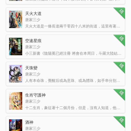
天火大道
唐家三少
天火大道是一條長達兩千零四十八米的街道，這里有著一百六十八間店鋪，每一位店鋪的主人，都是一位強大的異…
空速星痕
唐家三少
小三新書《陰陽冕已經注冊 將會在本周日，斗羅大陸結束的同時開始上傳更新，麻煩大家先收藏、推薦一下，謝…
天珠變
唐家三少
人有本命珠，覺醒后或為意珠、或為體珠，如手串分別在左右手腕處盤旋。天珠如人類之雙胞胎，當意、體雙珠同…
生肖守護神
唐家三少
十二生肖，象征著十二個月份，但是，沒有人知道，他們也象征著十二位守護者。十二位傳承著生肖血脈的守護者…
酒神
唐家三少