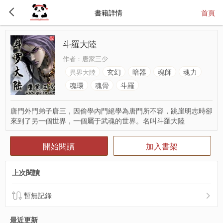
書籍詳情
首頁
斗羅大陸
作者：
唐家三少
玄幻
暗器
魂師
魂力
異界大陸
魂環
魂骨
斗羅
唐門外門弟子唐三，因偷學內門絕學為唐門所不容，跳崖明志時卻
來到了另一個世界，一個屬于武魂的世界。名叫斗羅大陸
開始閱讀
加入書架
上次閱讀
暫無記錄
最近更新