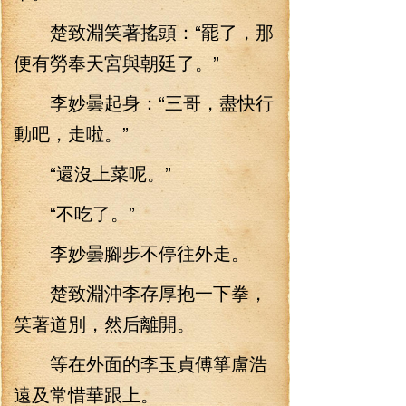
楚致淵笑著搖頭：“罷了，那
便有勞奉天宮與朝廷了。”
李妙曇起身：“三哥，盡快行
動吧，走啦。”
“還沒上菜呢。”
“不吃了。”
李妙曇腳步不停往外走。
楚致淵沖李存厚抱一下拳，
笑著道別，然后離開。
等在外面的李玉貞傅箏盧浩
遠及常惜華跟上。