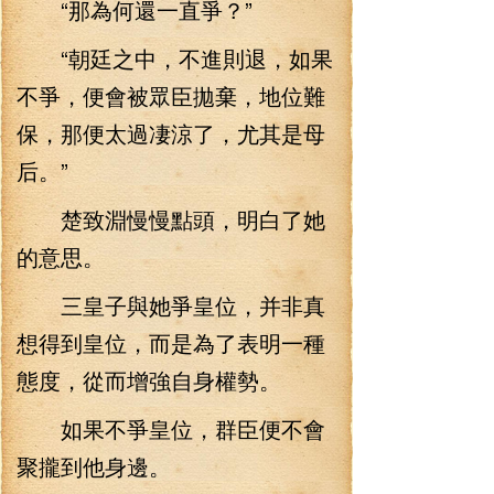
“那為何還一直爭？”
“朝廷之中，不進則退，如果
不爭，便會被眾臣拋棄，地位難
保，那便太過凄涼了，尤其是母
后。”
楚致淵慢慢點頭，明白了她
的意思。
三皇子與她爭皇位，并非真
想得到皇位，而是為了表明一種
態度，從而增強自身權勢。
如果不爭皇位，群臣便不會
聚攏到他身邊。