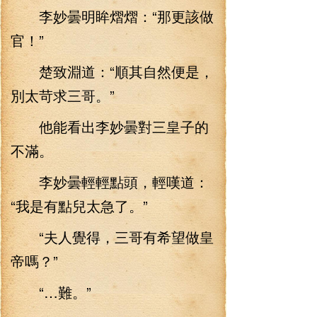
李妙曇明眸熠熠：“那更該做
官！”
楚致淵道：“順其自然便是，
別太苛求三哥。”
他能看出李妙曇對三皇子的
不滿。
李妙曇輕輕點頭，輕嘆道：
“我是有點兒太急了。”
“夫人覺得，三哥有希望做皇
帝嗎？”
“…難。”