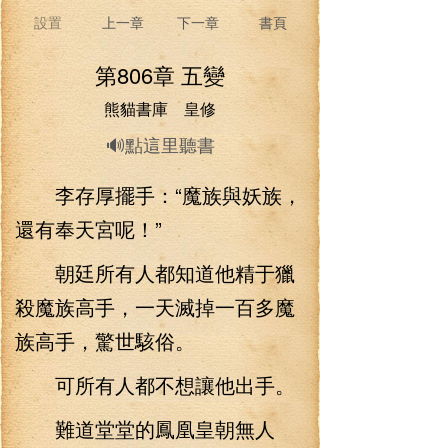
設置
上一章
下一章
書頁
第806章 五變
熊貓書庫 皇修
🔊點這里聽書
李存厚擺手：“魔族與妖族，
還有奉天宮呢！”
朝廷所有人都知道他精于獵
殺魔族高手，一天滅掉一百多魔
族高手，驚世駭俗。
可所有人都不想讓他出手。
難道堂堂的鳳凰皇朝無人