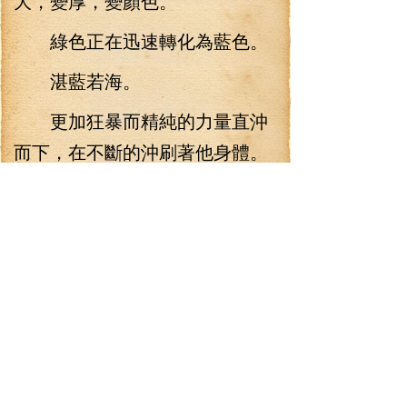
大，變厚，變顏色。
綠色正在迅速轉化為藍色。
湛藍若海。
更加狂暴而精純的力量直沖
而下，在不斷的沖刷著他身體。
從血肉到精神，皆在精進。
楚致淵身體彌漫著強大滋
味，仿佛一拳便能破開虛空。
他竭力克制住這種錯覺，睜
開眼睛，眼中的湛藍慢慢收斂，
微笑道：“我又進了一層，第五變
了。”