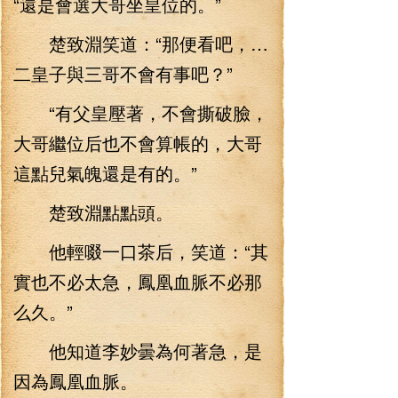
“還是會選大哥坐皇位的。”
楚致淵笑道：“那便看吧，…
二皇子與三哥不會有事吧？”
“有父皇壓著，不會撕破臉，
大哥繼位后也不會算帳的，大哥
這點兒氣魄還是有的。”
楚致淵點點頭。
他輕啜一口茶后，笑道：“其
實也不必太急，鳳凰血脈不必那
么久。”
他知道李妙曇為何著急，是
因為鳳凰血脈。