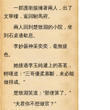
一群護衛簇擁著兩人，出了
文華樓，返回駙馬府。
兩人回到楚致淵的小院，坐
到石桌邊歇息。
李妙曇神采奕奕，毫無疲
色。
她接過李玉純遞上的茶茗，
輕嘆道：“三哥優柔寡斷，未必能
做得成。”
楚致淵笑道：“那便算了。”
“夫君你不想做官？”