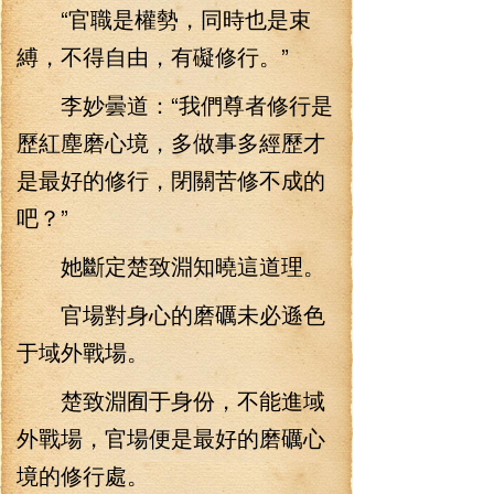
“官職是權勢，同時也是束
縛，不得自由，有礙修行。”
李妙曇道：“我們尊者修行是
歷紅塵磨心境，多做事多經歷才
是最好的修行，閉關苦修不成的
吧？”
她斷定楚致淵知曉這道理。
官場對身心的磨礪未必遜色
于域外戰場。
楚致淵囿于身份，不能進域
外戰場，官場便是最好的磨礪心
境的修行處。