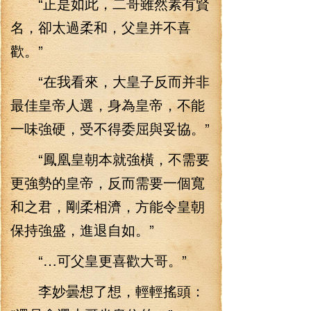
“正是如此，二哥雖然素有賢
名，卻太過柔和，父皇并不喜
歡。”
“在我看來，大皇子反而并非
最佳皇帝人選，身為皇帝，不能
一味強硬，受不得委屈與妥協。”
“鳳凰皇朝本就強橫，不需要
更強勢的皇帝，反而需要一個寬
和之君，剛柔相濟，方能令皇朝
保持強盛，進退自如。”
“…可父皇更喜歡大哥。”
李妙曇想了想，輕輕搖頭：