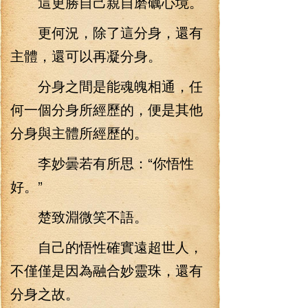
這更勝自己親自磨礪心境。
更何況，除了這分身，還有
主體，還可以再凝分身。
分身之間是能魂魄相通，任
何一個分身所經歷的，便是其他
分身與主體所經歷的。
李妙曇若有所思：“你悟性
好。”
楚致淵微笑不語。
自己的悟性確實遠超世人，
不僅僅是因為融合妙靈珠，還有
分身之故。