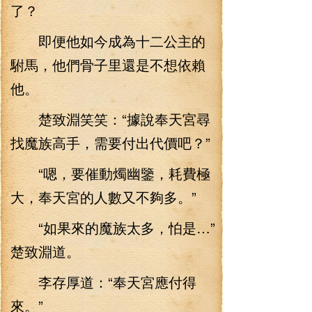
了？
即便他如今成為十二公主的
駙馬，他們骨子里還是不想依賴
他。
楚致淵笑笑：“據說奉天宮尋
找魔族高手，需要付出代價吧？”
“嗯，要催動燭幽鑒，耗費極
大，奉天宮的人數又不夠多。”
“如果來的魔族太多，怕是…”
楚致淵道。
李存厚道：“奉天宮應付得
來。”