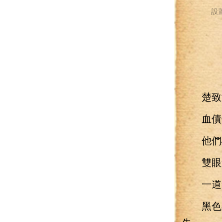
設
楚致淵
血債便
他們心
雙眼迸
一道道
黑色身