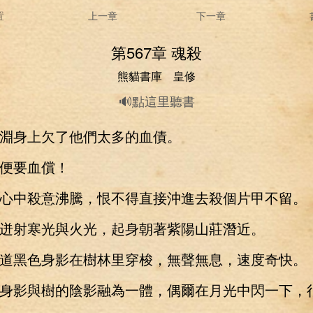
置
上一章
下一章
第567章 魂殺
熊貓書庫 皇修
🔊點這里聽書
身上欠了他們太多的血債。
要血償！
中殺意沸騰，恨不得直接沖進去殺個片甲不留。
射寒光與火光，起身朝著紫陽山莊潛近。
黑色身影在樹林里穿梭，無聲無息，速度奇快。
影與樹的陰影融為一體，偶爾在月光中閃一下，