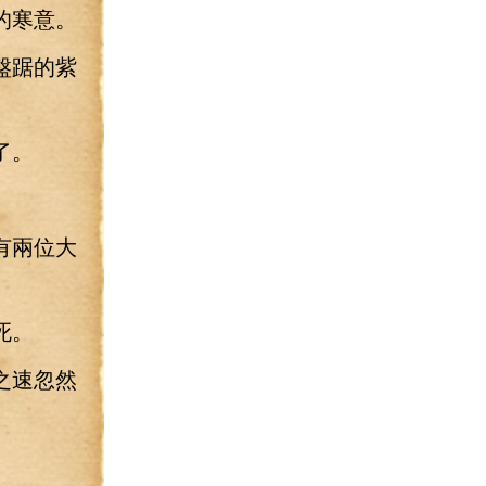
的寒意。
盤踞的紫
了。
有兩位大
死。
之速忽然