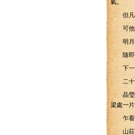
氣。
但凡有
可他們
明月皎
隨即，
下一刻
二十四
晶瑩剔
梁處一片
乍看似
山莊的