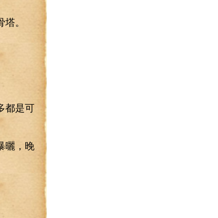
骨塔。
多都是可
暴曬，晚