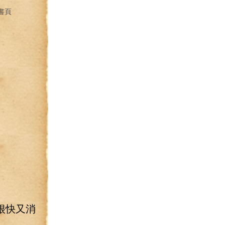
書頁
很快又消