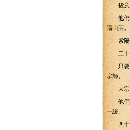
殺意在
他們再
陽山莊。
紫陽山
二十四
只要楚
宗師。
大宗師
他們沖
一緩。
四十八