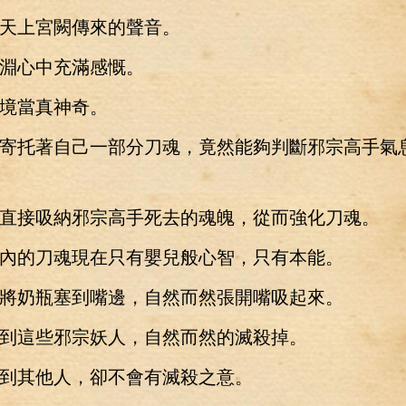
上宮闕傳來的聲音。
心中充滿感慨。
當真神奇。
托著自己一部分刀魂，竟然能夠判斷邪宗高手氣
接吸納邪宗高手死去的魂魄，從而強化刀魂。
的刀魂現在只有嬰兒般心智，只有本能。
奶瓶塞到嘴邊，自然而然張開嘴吸起來。
這些邪宗妖人，自然而然的滅殺掉。
其他人，卻不會有滅殺之意。