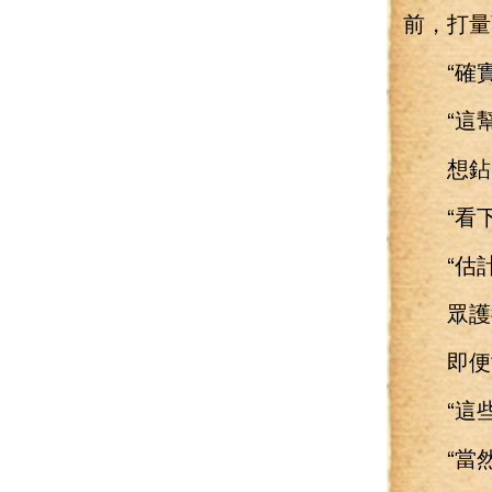
前，打量
“確實
“這幫
想鉆空
“看下
“估計
眾護衛
即便世
“這些
“當然