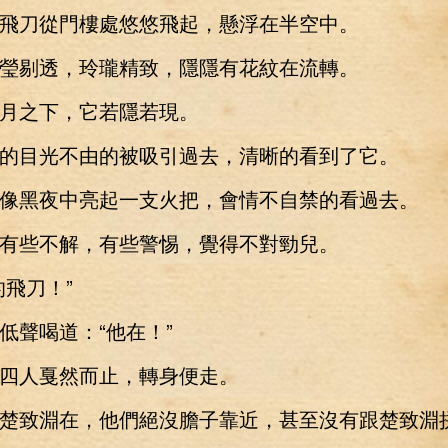
刀從門樓處悠悠飛起，懸浮在半空中。
剔透，玲瓏精致，隱隱有花紋在流轉。
之下，它若隱若現。
目光不由的被吸引過去，清晰的看到了它。
黑夜中亮起一支火把，會情不自禁的看過去。
些不解，有些警惕，覺得不對勁兒。
飛刀！”
聲喝道：“他在！”
人戛然而止，轉身便走。
致淵在，他們絕沒膽子靠近，甚至沒有跟楚致淵