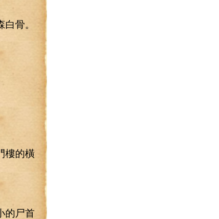
森白骨。
門樓的橫
小的尸首