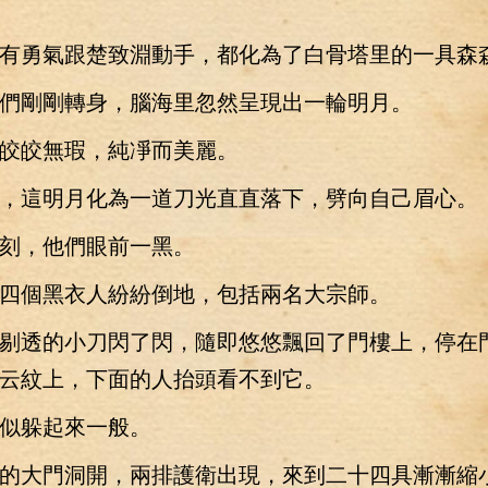
勇氣跟楚致淵動手，都化為了白骨塔里的一具森
剛剛轉身，腦海里忽然呈現出一輪明月。
皎無瑕，純凈而美麗。
這明月化為一道刀光直直落下，劈向自己眉心。
，他們眼前一黑。
個黑衣人紛紛倒地，包括兩名大宗師。
透的小刀閃了閃，隨即悠悠飄回了門樓上，停在
云紋上，下面的人抬頭看不到它。
躲起來一般。
大門洞開，兩排護衛出現，來到二十四具漸漸縮