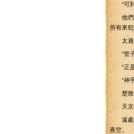
“可到
他們看
所有來犯
太過匪
“世子
“正是
“神乎
楚致淵
天京也
遠處高
夜空。