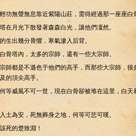
功無聲無息靠近紫陽山莊，需得經過那一座座白
在月光下散發著森森白光，讓他們凜然。
生出幾分畏懼，寒氣滲入后背。
骨塔內，太多的宗師，還有一些大宗師。
師都是不遜色于他們的高手，而那些大宗師，很
及的頂尖高手。
等威風不可一世，現在白骨卻被堆在這里，白天
土為安，死無葬身之地，何等可悲可嘆。
死的楚致淵！