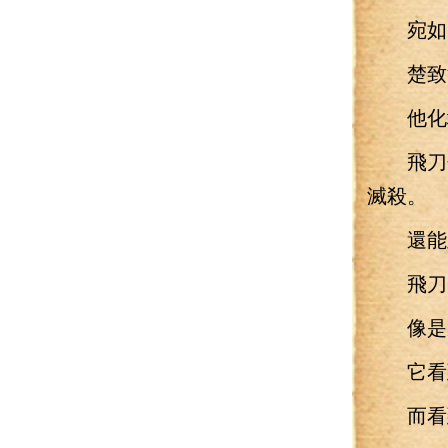
宛如天
楚致淵
他化境
飛刀寄
滅殺。
還能直
飛刀內
像是將
它看到
而看到