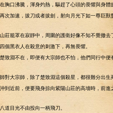
胸口沸騰，渾身灼熱，驅趕了心頭的畏懼與身體
次加速，拔刀或者拔劍，射向月光下如一尊巨獸
莊籠罩在寂靜中，周圍的護衛好像不知不覺撤去
個黑衣人在殺意的刺激下，再無畏懼。
致淵不在，即便有大宗師也不怕，他們同行中便
對大宗師，除了楚致淵這個殺星，都很難分出生
到近前，便要飛身掠向紫陽山莊的高墻時，前進
道目光不由投向一柄飛刀。