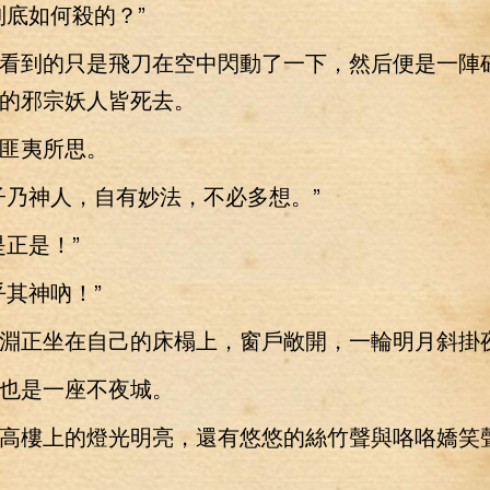
底如何殺的？”
到的只是飛刀在空中閃動了一下，然后便是一陣
的邪宗妖人皆死去。
夷所思。
乃神人，自有妙法，不必多想。”
正是！”
其神吶！”
正坐在自己的床榻上，窗戶敞開，一輪明月斜掛
是一座不夜城。
樓上的燈光明亮，還有悠悠的絲竹聲與咯咯嬌笑