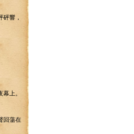
砰砰響，
夜幕上。
聲回蕩在