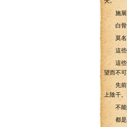
失。
施展輕
白骨塔
莫名的
這些白
這些宗
望而不可
先前何
上陰干。
不能入
都是該