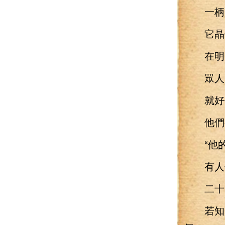
一柄飛
它晶瑩
在明月
眾人的
就好像
他們有
“他的
有人低
二十四
若知楚