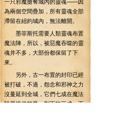
一只邪魔搶奪城內的靈魂——因
為兩個空間疊加，所有靈魂全部
滯留在紐約城內，無法離開。
墨菲斯托需要人類靈魂布置
魔法陣，所以，被惡魔吞噬的靈
魂并不多，大部份都保留了下
來。
另外，古一布置的封印已經
被打破，不過，怨念和邪神之力
沒蔓延到全城，它們七成在魔法
陣里提供能量，剩下的三成，正
快速匯聚到金并身上。
魔王們殺獸的時候悄悄做了