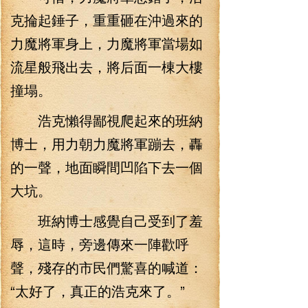
克掄起錘子，重重砸在沖過來的
力魔將軍身上，力魔將軍當場如
流星般飛出去，將后面一棟大樓
撞塌。
浩克懶得鄙視爬起來的班納
博士，用力朝力魔將軍蹦去，轟
的一聲，地面瞬間凹陷下去一個
大坑。
班納博士感覺自己受到了羞
辱，這時，旁邊傳來一陣歡呼
聲，殘存的市民們驚喜的喊道：
“太好了，真正的浩克來了。”