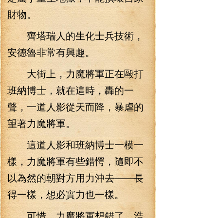
財物。
齊塔瑞人的生化士兵技術，
安德魯非常有興趣。
大街上，力魔將軍正在毆打
班納博士，就在這時，轟的一
聲，一道人影從天而降，暴虐的
望著力魔將軍。
這道人影和班納博士一模一
樣，力魔將軍有些錯愕，隨即不
以為然的朝對方用力沖去——長
得一樣，想必實力也一樣。
可惜，力魔將軍想錯了，浩