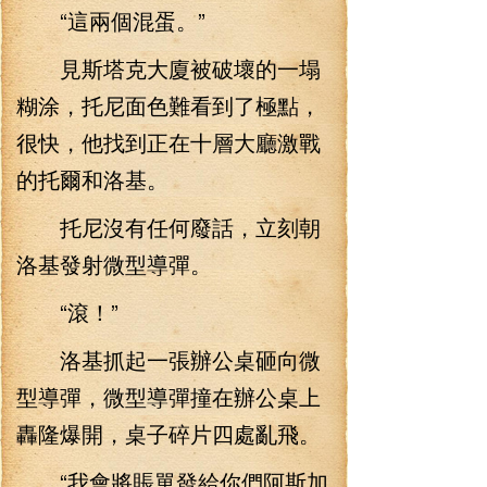
“這兩個混蛋。”
見斯塔克大廈被破壞的一塌
糊涂，托尼面色難看到了極點，
很快，他找到正在十層大廳激戰
的托爾和洛基。
托尼沒有任何廢話，立刻朝
洛基發射微型導彈。
“滾！”
洛基抓起一張辦公桌砸向微
型導彈，微型導彈撞在辦公桌上
轟隆爆開，桌子碎片四處亂飛。
“我會將賬單發給你們阿斯加