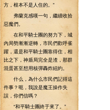
方，根本不是人住的。”
弗蘭克感嘆一句，繼續收拾
惡魔們。
在和平騎士團的努力下，城
內局勢漸漸逆轉，市民們歡呼雀
躍，還是和平騎士團靠得住，相
比之下，神盾局完全是渣，那群
混蛋甚至想用核彈轟炸紐約。
什么，為什么市民們記得這
件事？呃，我說是魔王操作失
誤，你們信嗎？
“和平騎士團終于來了。”