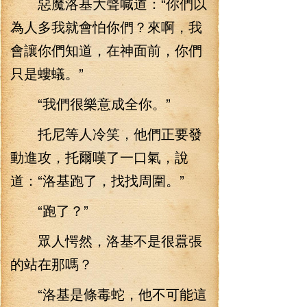
惡魔洛基大聲喊道：“你們以
為人多我就會怕你們？來啊，我
會讓你們知道，在神面前，你們
只是螻蟻。”
“我們很樂意成全你。”
托尼等人冷笑，他們正要發
動進攻，托爾嘆了一口氣，說
道：“洛基跑了，找找周圍。”
“跑了？”
眾人愕然，洛基不是很囂張
的站在那嗎？
“洛基是條毒蛇，他不可能這