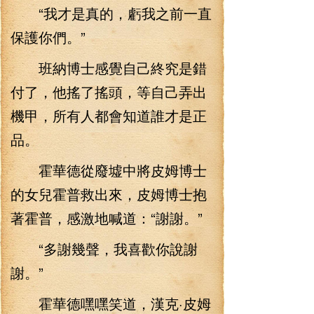
“我才是真的，虧我之前一直
保護你們。”
班納博士感覺自己終究是錯
付了，他搖了搖頭，等自己弄出
機甲，所有人都會知道誰才是正
品。
霍華德從廢墟中將皮姆博士
的女兒霍普救出來，皮姆博士抱
著霍普，感激地喊道：“謝謝。”
“多謝幾聲，我喜歡你說謝
謝。”
霍華德嘿嘿笑道，漢克·皮姆