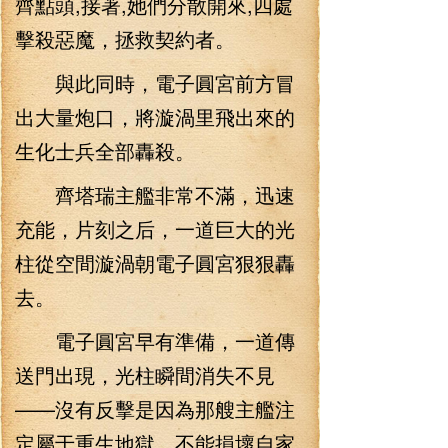
齊點頭,接著,她們分散開來,四處
擊殺惡魔，拯救契約者。
與此同時，電子圓宮前方冒
出大量炮口，將漩渦里飛出來的
生化士兵全部轟殺。
齊塔瑞主艦非常不滿，迅速
充能，片刻之后，一道巨大的光
柱從空間漩渦朝電子圓宮狠狠轟
去。
電子圓宮早有準備，一道傳
送門出現，光柱瞬間消失不見
——沒有反擊是因為那艘主艦注
定屬于重生地獄，不能損壞自家