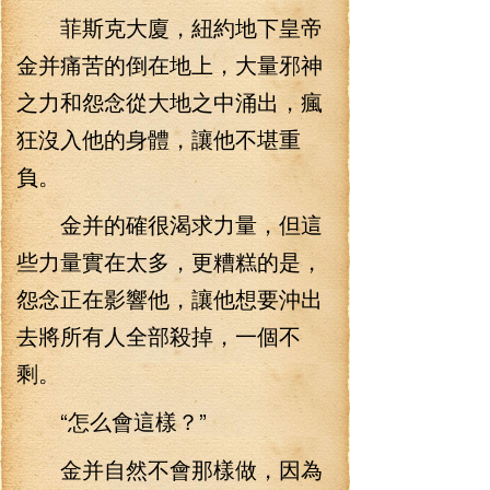
菲斯克大廈，紐約地下皇帝
金并痛苦的倒在地上，大量邪神
之力和怨念從大地之中涌出，瘋
狂沒入他的身體，讓他不堪重
負。
金并的確很渴求力量，但這
些力量實在太多，更糟糕的是，
怨念正在影響他，讓他想要沖出
去將所有人全部殺掉，一個不
剩。
“怎么會這樣？”
金并自然不會那樣做，因為