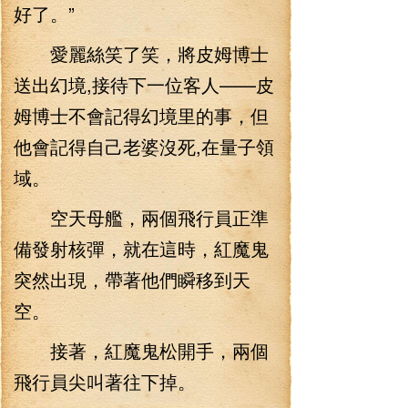
好了。”
愛麗絲笑了笑，將皮姆博士
送出幻境,接待下一位客人——皮
姆博士不會記得幻境里的事，但
他會記得自己老婆沒死,在量子領
域。
空天母艦，兩個飛行員正準
備發射核彈，就在這時，紅魔鬼
突然出現，帶著他們瞬移到天
空。
接著，紅魔鬼松開手，兩個
飛行員尖叫著往下掉。