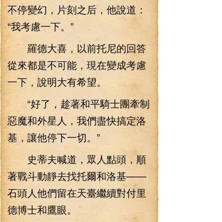
不停變幻，片刻之后，他說道：
“我考慮一下。”
羅德大喜，以前托尼的回答
從來都是不可能，現在變成考慮
一下，說明大有希望。
“好了，趁著和平騎士團牽制
惡魔和外星人，我們盡快搞定洛
基，讓他停下一切。”
史蒂夫喊道，眾人點頭，順
著戰斗動靜去找托爾和洛基——
石頭人他們留在天臺繼續對付里
德博士和鷹眼。