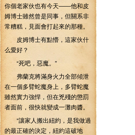
你個老家伙也有今天——他和皮
姆博士雖然曾是同事，但關系非
常糟糕，見面會打起來的那種。
皮姆博士有點懵，這家伙什
么愛好？
“死吧，惡魔。”
弗蘭克將滿身火力全部傾泄
在一個多臂蛇魔身上，多臂蛇魔
雖然實力強悍，但在兇殘的懲罰
者面前，很快就變成一灘肉醬。
“讓家人搬出紐約，是我做過
的最正確的決定，紐約這破地