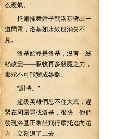
么硬氣。”
托爾揮舞錘子朝洛基劈出一
道閃電，洛基如水紋般消失不
見。
洛基始終是洛基，沒有一絲
絲改變——吸收再多惡魔之力，
毒蛇不可能變成雄獅。
“謝特。”
超級英雄們忍不住大罵，趕
緊在周圍尋找洛基，很快，他們
發現洛基正乘坐飛行摩托逃向遠
方，立刻追了上去。