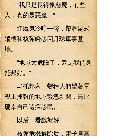
“我只是長得像惡魔，有些
人，真的是惡魔。”
紅魔鬼冷哼一聲，帶著昆式
飛機和核彈瞬移回月球軍事基
地。
“地球太危險了，還是我們烏
托邦好。”
烏托邦內，變種人們望著電
視上播報的地球緊急新聞，無比
慶幸自己選擇移民。
以后，看戲就好。
核彈危機解除后，電子圓宮