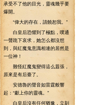
承受不了他的目光，靈魂幾乎要
爆開。
“偉大的存在，請饒恕我。”
白皇后恐懼到了極點，噗通
一聲跪下哀求，她怎么都沒想
到，與紅魔鬼意識相連的居然是
一位神！
難怪紅魔鬼變得這么囂張，
原來是有后臺了。
安德魯的聲音如雷霆般響
起：“獻上你的靈魂。”
白皇后沒有任何猶豫，立刻