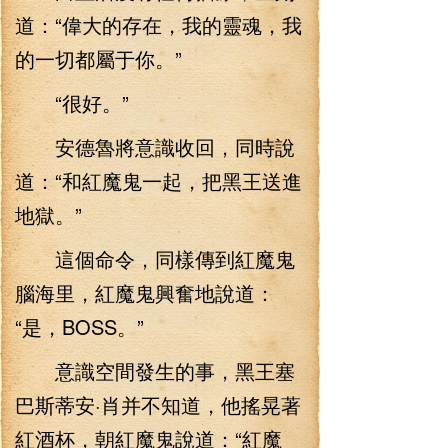
道：“偉大的存在，我的靈魂，我
的一切都屬于你。”
“很好。”
安德魯將意識收回，同時說
道：“和紅魔鬼一起，把黑王送進
地獄。”
這個命令，同樣傳到紅魔鬼
腦海里，紅魔鬼興奮地說道：
“是，BOSS。”
意識空間發生的事，黑王塞
巴斯蒂安·肖并不知道，他搖晃著
紅酒杯，朝紅魔鬼說道：“紅魔