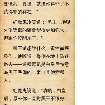
要怪我，要怪，就怪你得罪了不
該得罪的存在。”
紅魔鬼冷笑道：“黑王，地獄
火俱樂部的確會變得更加強大，
但跟你沒關系了。”
黑王還想說什么，毒性徹底
發作，他噗通一聲倒在地上昏迷
過去——這種毒氣是白皇后特意
為黑王準備的，來自其他變種
人。
紅魔鬼說道：“嘖嘖，白皇
后，原來你一直對黑王不懷好