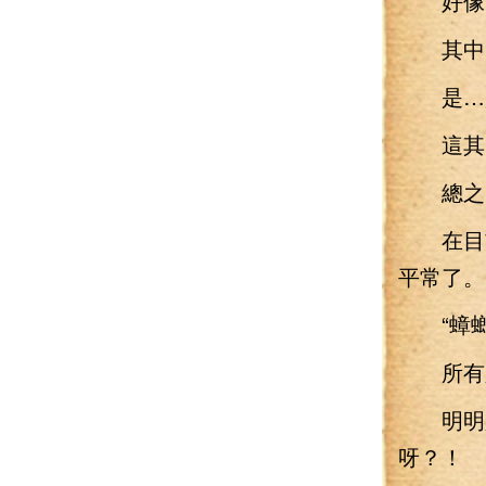
好像
其中出
是…是
這其中
總之
在目前
平常了。
“蟑螂
所有人
明明只
呀？！