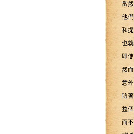
當然
他們需
和提供
也就
即使瑪
然而
意外總
隨著聯
整個被
而不明