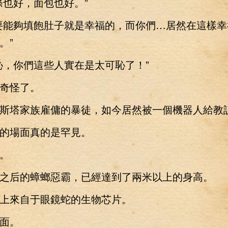
也好，面包也好。”
能夠填飽肚子就是幸福的，而你們…居然在這樣幸
。”
，你們這些人實在是太可恥了！”
怪了。
塔家族雇傭的暴徒，如今居然被一個機器人給教
場面真的是罕見。
。
后的蟑螂惡霸，已經達到了兩米以上的身高。
來自于眼鏡蛇的生物芯片。
面。