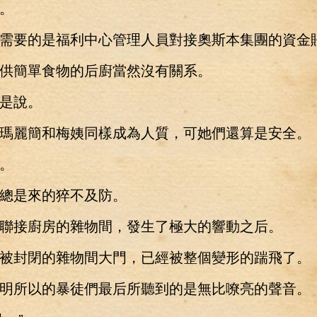
。
要的是福利中心管理人員對接奧斯本集團的資金
簡單食物的后廚當然沒有關系。
是說。
麗簡和梅姨同樣成為人質，可她們還算是安全。
。
是來的猝不及防。
接廚房的雜物間，發生了極大的響動之后。
封閉的雜物間大門，已經被整個變形的踹飛了。
所以的暴徒們最后所聽到的是無比嘹亮的聲音。