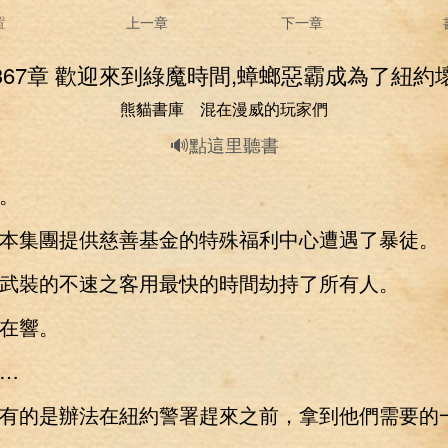
置
上一章
下一章
367章 歡迎來到綠魔時間,蟑螂惡霸成為了紐約
熊貓書庫 混在漫威的玩家們
🔊點這里聽書
。
集團提供慈善基金的特殊福利中心遭遇了暴徒。
裝的不速之客用最快的時間劫持了所有人。
在響。
…
的是辦法在紐約警署趕來之前，拿到他們需要的