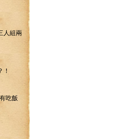
三人組兩
？！
有吃飯