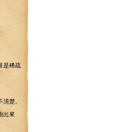
算是稀疏
不清楚。
跑出來