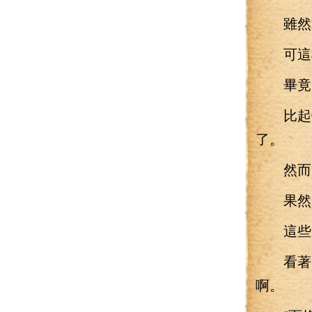
雖然為
可這樣
畢竟
比起他
了。
然而
果然一
這些
看著哭
啊。