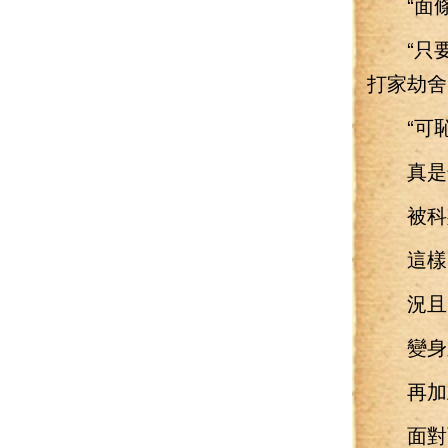
“面條
“只要
打家劫舍
“可恥
真是奇
被科斯
這樣的
況且
變身之
再加上
面對