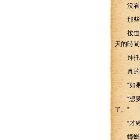
沒看
那些暴
按道理
天的時間
拜托
真的是
“如果
“想要
了。”
“才終
蟑螂惡