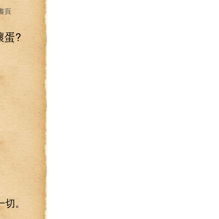
書頁
壞蛋?
一切。