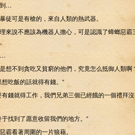
到…
徒可是有槍的，來自人類的熱武器。
來說不應該為機器人擔心，可是認識了蟑螂惡霸
。
…
想不到貪吃又貧窮的他們，究竟怎么抵御人類啊
想吃飯的話就得有錢。”
有錢就得工作，我們兄弟三個已經餓的一個禮拜沒
于找到了愿意收留我們的地方。”
霸看著周圍的一片狼藉。