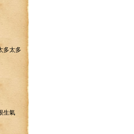
。
太多太多
很生氣