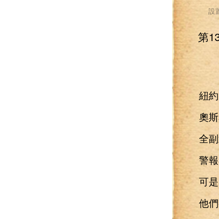
設
第1
紐約
奧斯本
全副武
警報
可是
他們有