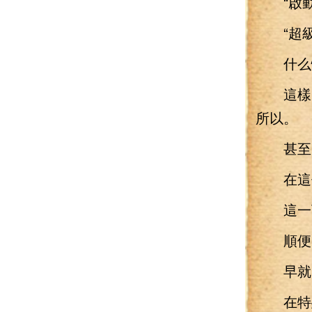
“啟動
“超級
什么情
這樣的
所以。
甚至
在這個
這一下
順便
早就已
在特殊