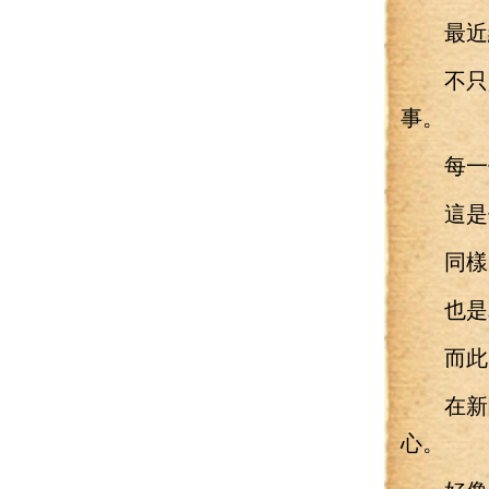
最近紐
不只是
事。
每一個
這是他
同樣
也是為
而此
在新聞
心。