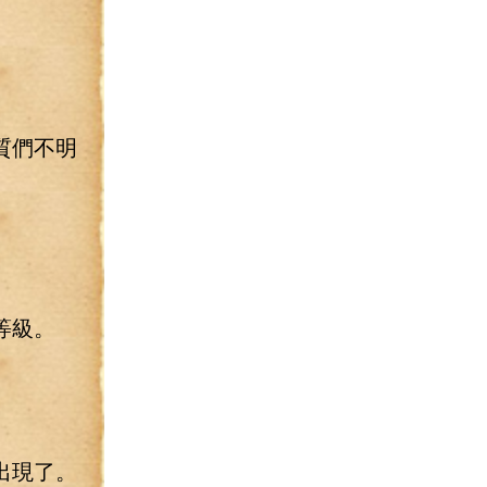
質們不明
等級。
出現了。