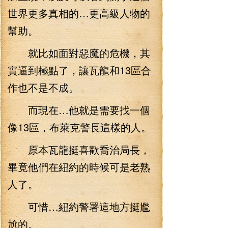
世界更多真相的…更高級人物的
幫助。
就比如面對惡魔的危機，其
實逼到極點了，讓瓦龍和13區合
作也不是不成。
而現在…他就是需要找一個
像13區，布萊克警長這樣的人。
原本瓦龍挺喜歡喬治局長，
畢竟他們在紐約的時候可是老熟
人了。
可惜…紐約警署這地方挺尷
尬的。