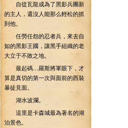
自從瓦龍成為了黑影兵團新
的主人，還沒人能那么輕松的抓
到他。
任勞任怨的忍者兵，來去自
如的黑影王國，讓黑手組織的老
大立于不敗之地。
最起碼…羅斯將軍眼下，才
算是真切的第一次與面前的西裝
暴徒見面。
湖水波瀾。
這里是卡森城最為著名的湖
泊景色。