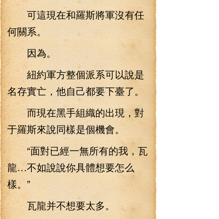
可這現在和羅斯將軍沒有任
何關系。
因為。
紐約軍方整個派系可以說是
名存實亡，他自己都要下臺了。
而現在黑手組織的出現，對
于羅斯來說同樣是個機會。
“面對已經一無所有的我，瓦
龍…不如說說你具體想要怎么
樣。”
瓦龍并不想要太多。