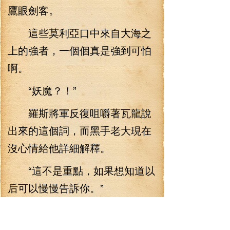
鷹眼劍客。
這些莫利亞口中來自大海之
上的強者，一個個真是強到可怕
啊。
“妖魔？！”
羅斯將軍反復咀嚼著瓦龍說
出來的這個詞，而黑手老大現在
沒心情給他詳細解釋。
“這不是重點，如果想知道以
后可以慢慢告訴你。”
“阿奮。”