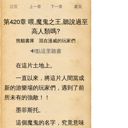
設置
上一章
下一章
書頁
第420章 喂,魔鬼之王,聽說過至
高人類嗎?
熊貓書庫 混在漫威的玩家們
🔊點這里聽書
在這片土地上。
一直以來，將這片人間當成
新的游樂場的玩家們，遇到了前
所未有的強敵！！
墨菲斯托。
這個魔鬼的名字，究竟意味