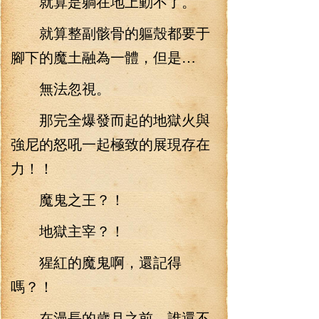
就算是躺在地上動不了。
就算整副骸骨的軀殼都要于
腳下的魔土融為一體，但是…
無法忽視。
那完全爆發而起的地獄火與
強尼的怒吼一起極致的展現存在
力！！
魔鬼之王？！
地獄主宰？！
猩紅的魔鬼啊，還記得
嗎？！
在漫長的歲月之前，誰還不