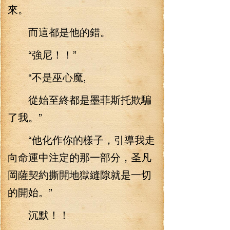
來。
而這都是他的錯。
“強尼！！”
“不是巫心魔,
從始至終都是墨菲斯托欺騙
了我。”
“他化作你的樣子，引導我走
向命運中注定的那一部分，圣凡
岡薩契約撕開地獄縫隙就是一切
的開始。”
沉默！！