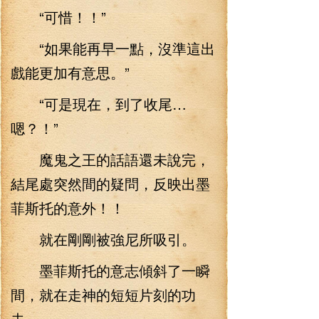
“可惜！！”
“如果能再早一點，沒準這出
戲能更加有意思。”
“可是現在，到了收尾…
嗯？！”
魔鬼之王的話語還未說完，
結尾處突然間的疑問，反映出墨
菲斯托的意外！！
就在剛剛被強尼所吸引。
墨菲斯托的意志傾斜了一瞬
間，就在走神的短短片刻的功
夫。