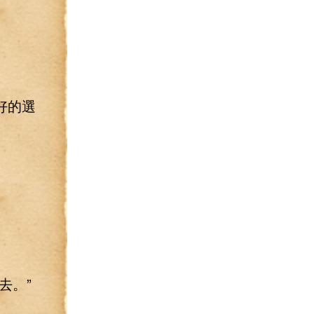
好的選
去。”