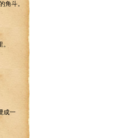
的角斗。
里。
攪成一