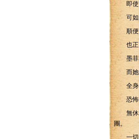
即使當
可如此
順便
也正是
墨菲斯
而她
全身心
恐怖的
無休止
團。
一切