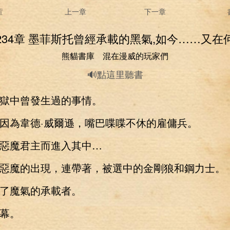
置
上一章
下一章
234章 墨菲斯托曾經承載的黑氣,如今……又在
熊貓書庫 混在漫威的玩家們
🔊點這里聽書
中曾發生過的事情。
為韋德·威爾遜，嘴巴喋喋不休的雇傭兵。
魔君主而進入其中…
魔的出現，連帶著，被選中的金剛狼和鋼力士。
魔氣的承載者。
幕。