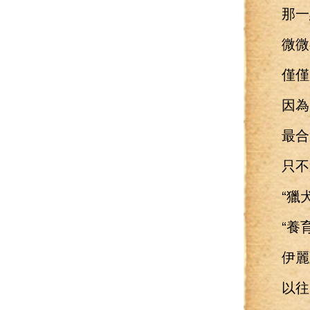
那一點
微微
僅僅只
因為
最合適
只不過
“獵犬
“養育
伊麗亞
以往