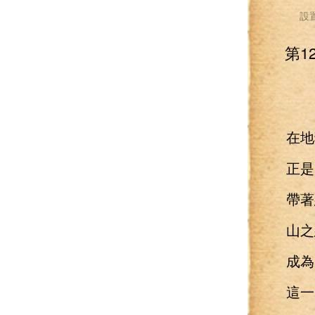
設
第1
在地獄
正是因
帶著惡
山之惡
成為了
這一