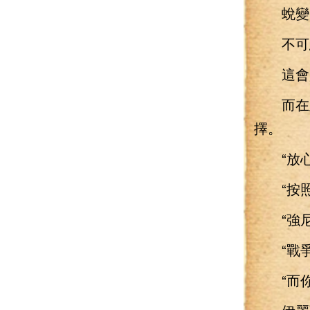
蛻變
不可思
這會是
而在此
擇。
“放心
“按照
“強尼·
“戰爭
“而你