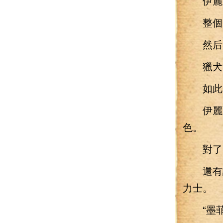
伊麗亞
整個空
然后
獵犬肯
如此
伊麗亞
色。
對了
還有讓
力士。
“墨菲