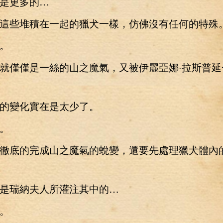
更多的…
些堆積在一起的獵犬一樣，仿佛沒有任何的特殊
。
僅僅是一絲的山之魔氣，又被伊麗亞娜·拉斯普延
變化實在是太少了。
。
底的完成山之魔氣的蛻變，還要先處理獵犬體內
瑞納夫人所灌注其中的…
。