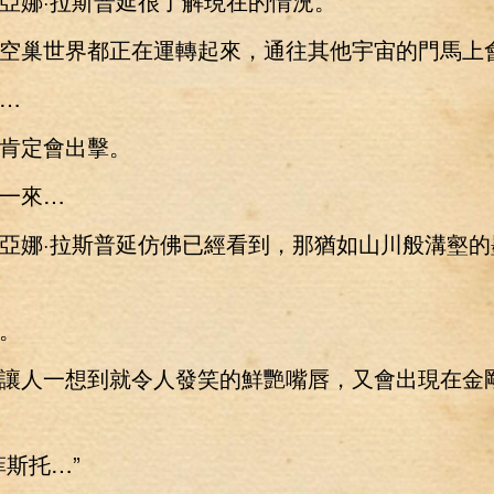
娜·拉斯普延很了解現在的情況。
巢世界都正在運轉起來，通往其他宇宙的門馬上
…
定會出擊。
一來…
娜·拉斯普延仿佛已經看到，那猶如山川般溝壑的
。
人一想到就令人發笑的鮮艷嘴唇，又會出現在金
斯托…”