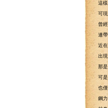
這樣惡
可現
曾經的
連帶
近在咫
出現了
那是因
可是
也僅僅
鋼力士