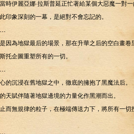
時伊麗亞娜·拉斯普延正忙著給某個大惡魔一對一
印象深刻的一幕，是絕對不會忘記的。
…
因為地獄最后的場景，那在升華之后的空白畫卷
托企圖重塑所有的一切。
…
的沉浸在舊地獄之中，徹底的擁抱了黑魔法后。
天賦伴隨著地獄邊境的力量化作黑潮而出。
而無規律的粒子，在極端傳送力下，將所有一切
…