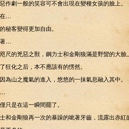
作劇一般的笑容可不會出現在變種女孩的臉上。
在…
秘客變得更加自由。
著…
尺的兇惡之獸，鋼力士和金剛狼滿是野蠻的大臉
狂化之后，本不應該有的愣然。
為山之魔氣的進入，悠悠的一抹氣息融入其中。
…
只是在這一瞬間罷了。
和金剛狼再一次的暴躁的呲著牙齒，流露出赤紅