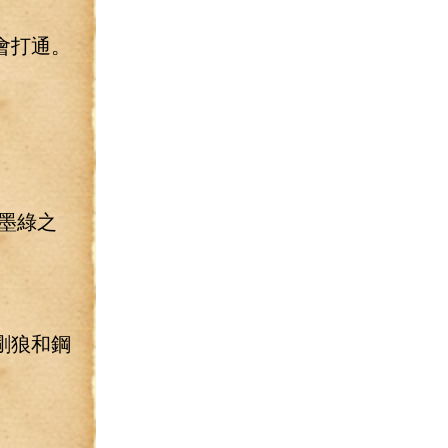
會打通。
墨綠之
剛狼和鋼