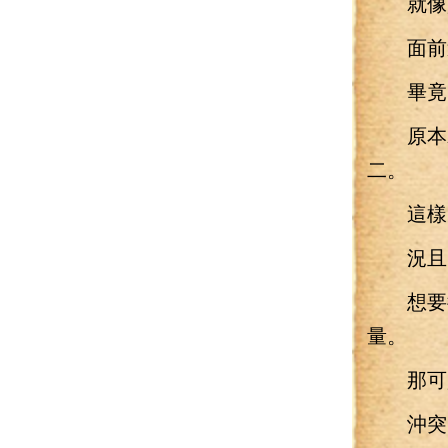
就像是
面前這
畢竟
原本就
二。
這樣的
況且
想要徹
量。
那可是
沖突