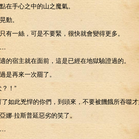
在手心之中的山之魔氣。
晃動。
有一絲，可是不要緊，很快就會變得更多。
…
的宿主就在面前，這是已經在地獄驗證過的。
是再來一次罷了。
？！”
了如此兇悍的你們，到頭來，不要被饑餓所吞噬才
娜·拉斯普延惡劣的笑了。
…