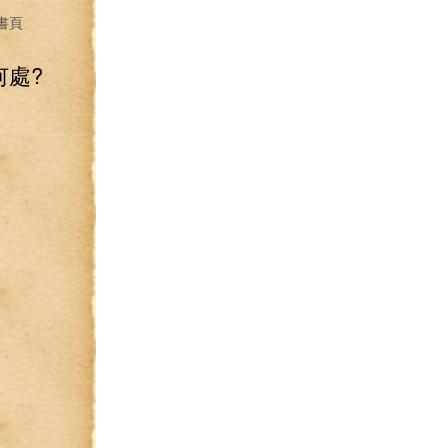
書頁
何處?