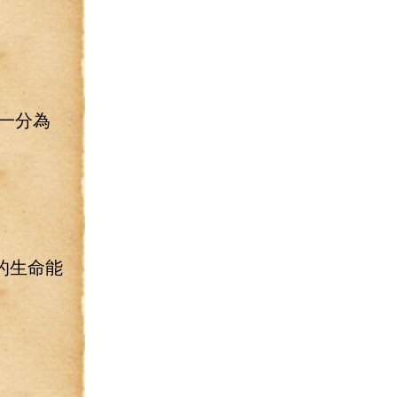
。
一分為
的生命能