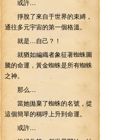
或許…
掙脫了來自于世界的束縛，
通往多元宇宙的第一個格溫。
就是…自己？！
就猶如編織者象征著蜘蛛圖
騰的命運，黃金蜘蛛是所有蜘蛛
之神。
那么…
當她拋棄了蜘蛛的名號，從
這個簡單的稱呼上升到命運。
或許…