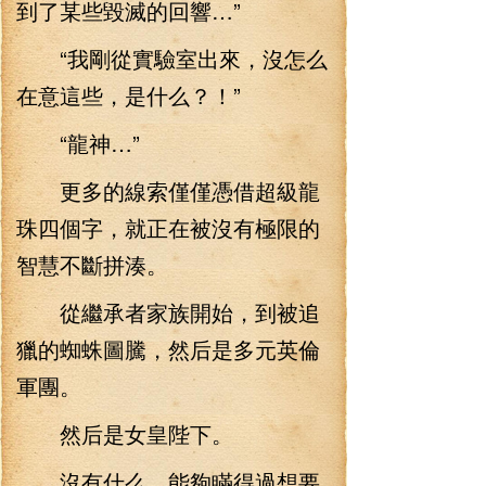
到了某些毀滅的回響…”
“我剛從實驗室出來，沒怎么
在意這些，是什么？！”
“龍神…”
更多的線索僅僅憑借超級龍
珠四個字，就正在被沒有極限的
智慧不斷拼湊。
從繼承者家族開始，到被追
獵的蜘蛛圖騰，然后是多元英倫
軍團。
然后是女皇陛下。
沒有什么，能夠瞞得過想要