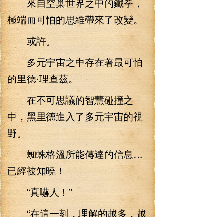
來自空巢世界之中的鐵拳，
極端而可怕的思維帶來了改變。
或許。
多元宇宙之中存在著最可怕
的里德·理查茲。
在不可思議的智慧碰撞之
中，黑里德進入了多元宇宙的視
野。
蜘蛛格溫所能傳達的信息…
已經被知曉！
“真嚇人！”
“在這一刻，理解的越多，越