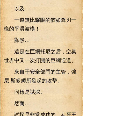
以及…
一道無比耀眼的猶如鋒刃一
樣的平滑波橫！
顯然…
這是在巨網托尼之后，空巢
世界中又一次打開的巨網通道。
來自于安全部門的主管，強
尼·斯多姆所發起的攻擊。
同樣是試探。
然而…
試探是非常成功的，斗牙王