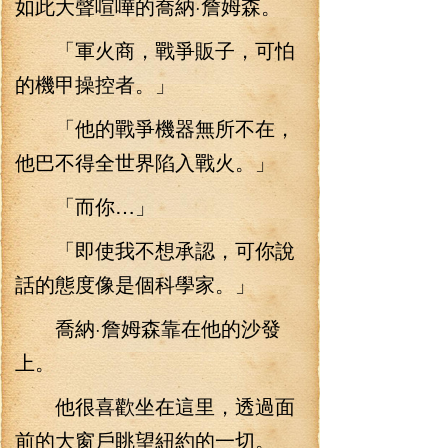
如此大聲喧嘩的喬納·詹姆森。
「軍火商，戰爭販子，可怕
的機甲操控者。」
「他的戰爭機器無所不在，
他巴不得全世界陷入戰火。」
「而你…」
「即使我不想承認，可你說
話的態度像是個科學家。」
喬納·詹姆森靠在他的沙發
上。
他很喜歡坐在這里，透過面
前的大窗戶眺望紐約的一切。