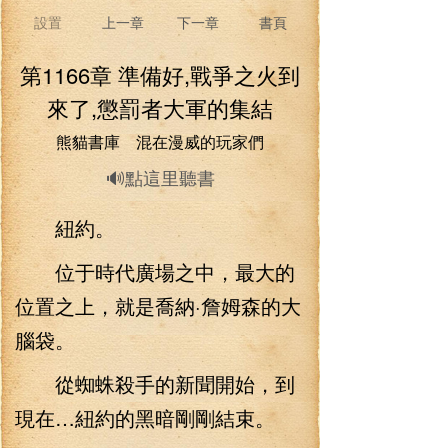
設置
上一章
下一章
書頁
第1166章 準備好,戰爭之火到
來了,懲罰者大軍的集結
熊貓書庫 混在漫威的玩家們
🔊點這里聽書
紐約。
位于時代廣場之中，最大的
位置之上，就是喬納·詹姆森的大
腦袋。
從蜘蛛殺手的新聞開始，到
現在…紐約的黑暗剛剛結束。