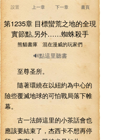
設置
上一章
下一章
書頁
第1235章 目標蠻荒之地的全現
實節點,另外……蜘蛛殺手
熊貓書庫 混在漫威的玩家們
🔊點這里聽書
至尊圣所。
隨著環繞在以紐約為中心的
險些覆滅地球的可怕戰局落下帷
幕。
古一法師這里的小茶話會也
應該要結束了，杰西卡不想再停