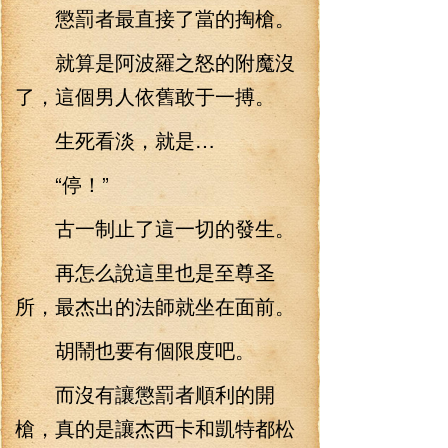
懲罰者最直接了當的掏槍。
就算是阿波羅之怒的附魔沒
了，這個男人依舊敢于一搏。
生死看淡，就是…
“停！”
古一制止了這一切的發生。
再怎么說這里也是至尊圣
所，最杰出的法師就坐在面前。
胡鬧也要有個限度吧。
而沒有讓懲罰者順利的開
槍，真的是讓杰西卡和凱特都松