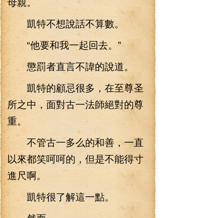
母親。
凱特不想說話不算數。
“他要和我一起回去。”
懲罰者直言不諱的說道。
凱特的顧忌很多，在至尊圣
所之中，面對古一法師絕對的尊
重。
不管古一多么的和善，一直
以來都笑呵呵的，但是不能得寸
進尺啊。
凱特很了解這一點。
然而。