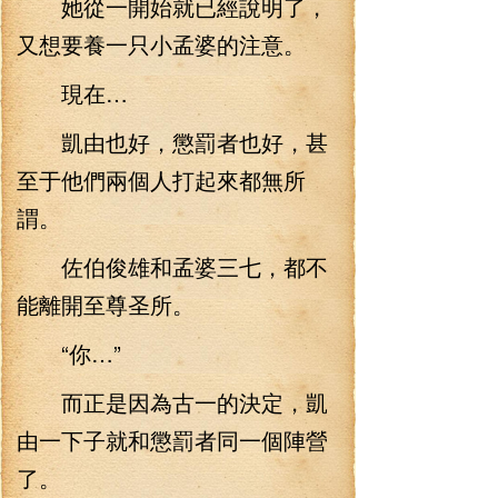
她從一開始就已經說明了，
又想要養一只小孟婆的注意。
現在…
凱由也好，懲罰者也好，甚
至于他們兩個人打起來都無所
謂。
佐伯俊雄和孟婆三七，都不
能離開至尊圣所。
“你…”
而正是因為古一的決定，凱
由一下子就和懲罰者同一個陣營
了。