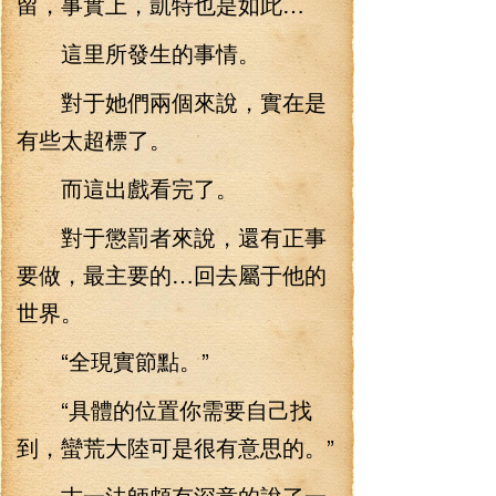
留，事實上，凱特也是如此…
這里所發生的事情。
對于她們兩個來說，實在是
有些太超標了。
而這出戲看完了。
對于懲罰者來說，還有正事
要做，最主要的…回去屬于他的
世界。
“全現實節點。”
“具體的位置你需要自己找
到，蠻荒大陸可是很有意思的。”
古一法師頗有深意的說了一