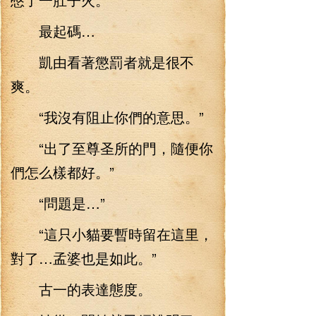
最起碼…
凱由看著懲罰者就是很不
爽。
“我沒有阻止你們的意思。”
“出了至尊圣所的門，隨便你
們怎么樣都好。”
“問題是…”
“這只小貓要暫時留在這里，
對了…孟婆也是如此。”
古一的表達態度。