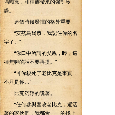
塌糊涂，和種族帶來的強制冷
靜。
這個時候發揮的格外重要。
“安茲烏爾恭，我記住你的名
字了。”
“你口中所謂的父親，哼，這
種無聊的話不要再提。”
“可你殺死了老比克是事實，
不只是你…”
比克沉靜的說著。
“任何參與圍攻老比克，還活
著的家伙們，我都會一一的找上