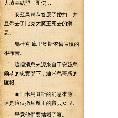
大墳墓結盟，即使…
安茲烏爾恭答應了婚約，并
且帶去了比克大魔王死去的消
息。
馬杜克·庫里奧斯依舊表現的
很痛苦。
這個消息來源來自于安茲烏
爾恭的忠實部下，迪米烏哥斯的
匯報。
而迪米烏哥斯的消息來源，
這是這位撒旦魔王的寶貝女兒。
畢竟他們要結婚了嘛。