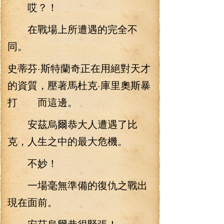
哎？！
在戰場上所遭遇的完全不
同。
史蒂芬·斯特蘭奇正在用絕對天才
的資質，壓著馬杜克·庫里奧斯暴
打 而這邊。
安茲烏爾恭大人遭遇了比
克，人生之中的最大危機。
不妙！
一場毫無準備的復仇之戰出
現在面前。
安茲烏爾恭很緊張！