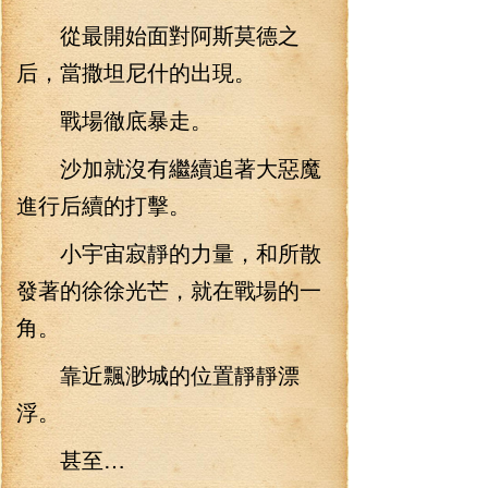
從最開始面對阿斯莫德之
后，當撒坦尼什的出現。
戰場徹底暴走。
沙加就沒有繼續追著大惡魔
進行后續的打擊。
小宇宙寂靜的力量，和所散
發著的徐徐光芒，就在戰場的一
角。
靠近飄渺城的位置靜靜漂
浮。
甚至…