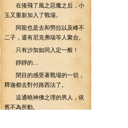
在揍飛了風之惡魔之后，小
玉又重新加入了戰場。
阿龍也是去和勞拉以及峰不
二子，還有尼克弗瑞等人聚合。
只有沙加如同入定一般！
靜靜的…
閉目的感受著戰場的一切，
釋迦都去對付路西法了。
這通曉神佛之理的男人，依
舊不為所動。
此時…