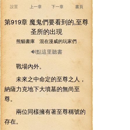
設置
上一章
下一章
書頁
第919章 魔鬼們要看到的,至尊
圣所的出現
熊貓書庫 混在漫威的玩家們
🔊點這里聽書
戰場內外。
未來之中命定的至尊之人，
納薩力克地下大墳墓的無尚至
尊。
兩位同樣擁有著至尊稱號的
存在。