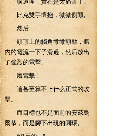
講道理，實在是太痛苦了。
比克雙手懷抱，微微側頭。
然后…
頭頂上的觸角微微顫動，體
內的電流一下子滑過，然后放出
了強烈的電擊。
魔電擊！
這甚至算不上什么正式的攻
擊。
而目標也不是面前的安茲烏
爾恭，而是腳下出現的圓環。
“沒用的。”