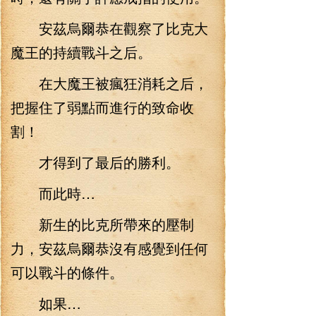
安茲烏爾恭在觀察了比克大
魔王的持續戰斗之后。
在大魔王被瘋狂消耗之后，
把握住了弱點而進行的致命收
割！
才得到了最后的勝利。
而此時…
新生的比克所帶來的壓制
力，安茲烏爾恭沒有感覺到任何
可以戰斗的條件。
如果…