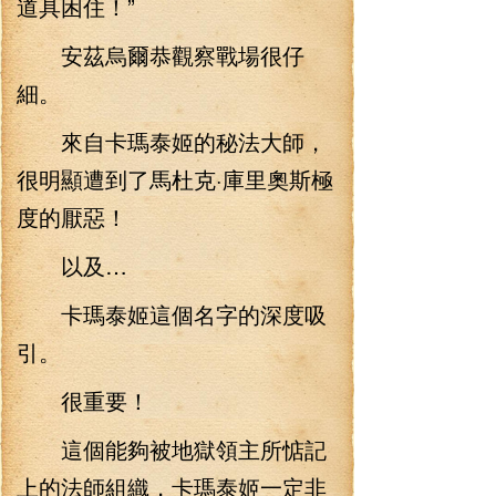
道具困住！”
安茲烏爾恭觀察戰場很仔
細。
來自卡瑪泰姬的秘法大師，
很明顯遭到了馬杜克·庫里奧斯極
度的厭惡！
以及…
卡瑪泰姬這個名字的深度吸
引。
很重要！
這個能夠被地獄領主所惦記
上的法師組織，卡瑪泰姬一定非