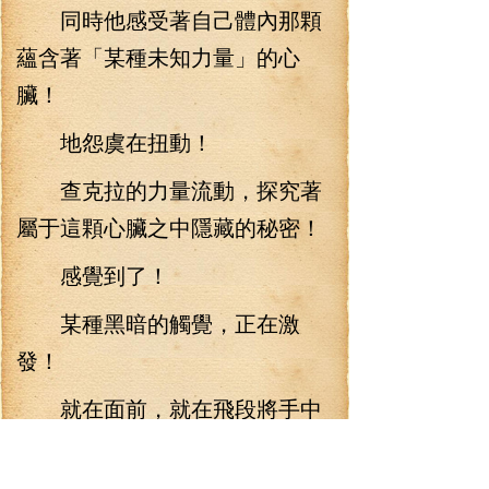
同時他感受著自己體內那顆
蘊含著「某種未知力量」的心
臟！
地怨虞在扭動！
查克拉的力量流動，探究著
屬于這顆心臟之中隱藏的秘密！
感覺到了！
某種黑暗的觸覺，正在激
發！
就在面前，就在飛段將手中
的血腥三月鐮掛在夜魔俠的脖子
上！