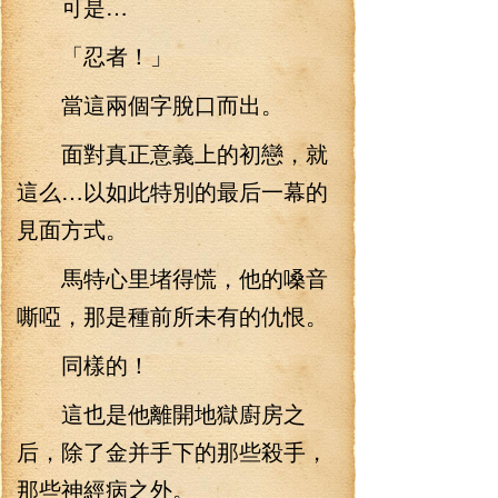
可是…
「忍者！」
當這兩個字脫口而出。
面對真正意義上的初戀，就
這么…以如此特別的最后一幕的
見面方式。
馬特心里堵得慌，他的嗓音
嘶啞，那是種前所未有的仇恨。
同樣的！
這也是他離開地獄廚房之
后，除了金并手下的那些殺手，
那些神經病之外。