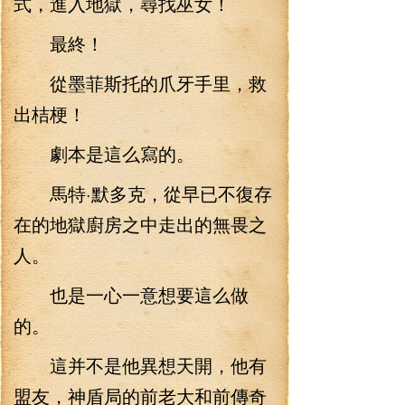
式，進入地獄，尋找巫女！
最終！
從墨菲斯托的爪牙手里，救
出桔梗！
劇本是這么寫的。
馬特·默多克，從早已不復存
在的地獄廚房之中走出的無畏之
人。
也是一心一意想要這么做
的。
這并不是他異想天開，他有
盟友，神盾局的前老大和前傳奇