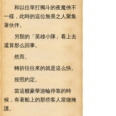
和以往單打獨斗的夜魔俠不
一樣，此時的這位無畏之人聚集
著伙伴。
另類的「英雄小隊」看上去
還算那么回事。
然而。
轉折往往來的就是這么快。
按照約定。
當這艘豪華游輪停靠的時
候，有著船上的那些客人當做掩
護。