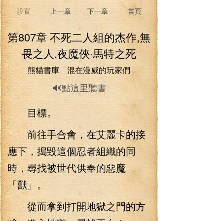
設置
上一章
下一章
書頁
第807章 不死二人組的杰作,無
畏之人,夜魔俠·馬特之死
熊貓書庫 混在漫威的玩家們
🔊點這里聽書
目標。
前往手合會，在艾麗卡的接
應下，搗毀這個忍者組織的同
時，尋找被世代供奉的惡魔
「獸」。
從而拿到打開地獄之門的方