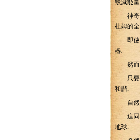
毀滅能量
神奇先生
杜姆的全
即使里
器.
然而
只要杜
和諧.
自然而
這同樣
地球.