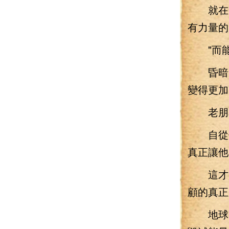
就在剛剛
有力量的.
"而能夠
昏暗的
變得更加
老朋友
自從他
真正讓他
這才是
顧的真正
地球的