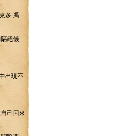
多·馮·
的隔絕儀
中出現不
道自己回來