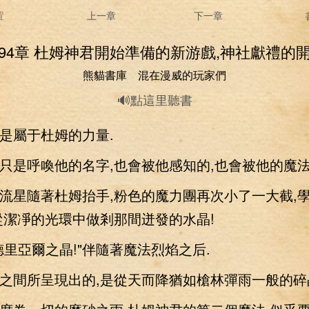
置
上一章
下一章
594章 杜姆神君開始準備的新游戲,神社獻禮的開
熊貓書庫 混在漫威的玩家們
🔊點這里聽書
屬于杜姆的力量.
呼喚他的名字,也會被他感知的,也會被他的魔法
星隨著杜姆抬手,粉色的魔力團再次小了一大截,
從潔凈的光環中做剎那間迸發的水晶!
亞爾之晶!"伴隨著魔法烈焰之后.
間所呈現出的,是從天而降猶如槍林彈雨一般的碎