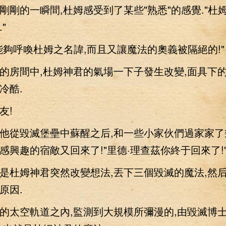
的一瞬間,杜姆感受到了某些"熟悉"的感覺."杜
"
呼喚杜姆之名諱,而且又讓魔法的奧義被隔絕的!"
房間中,杜姆神君的氣場一下子發生改變,面具下
冷酷.
!
從毀滅堡壘中蘇醒之后,和一些小家伙們過家家了
感興趣的宿敵又回來了!"里德·理查茲你終于回來了!
杜姆神君突然改變想法,丟下三個毀滅的魔法,然
原因.
太空軌道之內,監測到大規模所彌漫的,由毀滅博