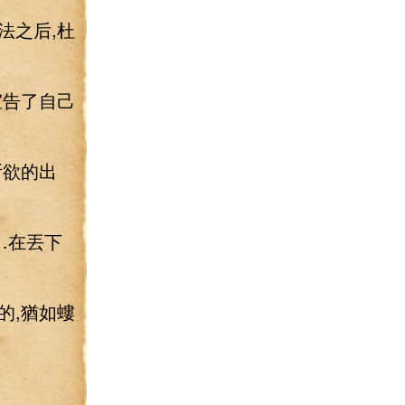
法之后,杜
宣告了自己
所欲的出
…在丟下
的,猶如螻