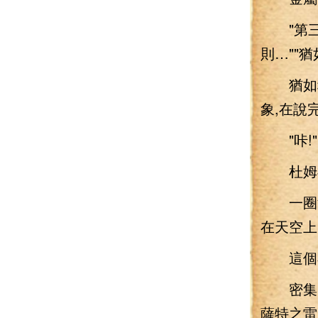
"第三個
則…""
猶如積
象,在說
"咔!"
杜姆神君
一圈深
在天空上
這個不
密集的雷
薩特之雷!