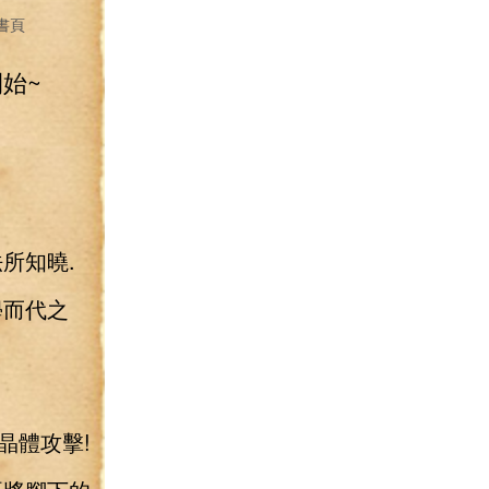
書頁
始~
所知曉.
學而代之
晶體攻擊!