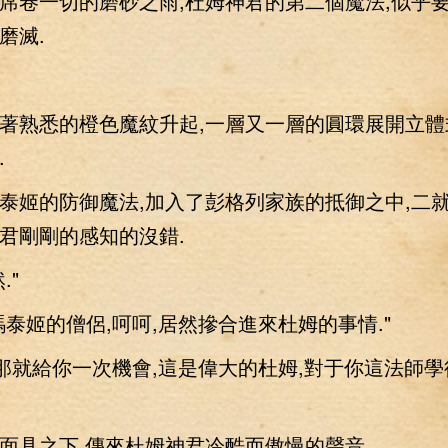
卷一切的磨砂之雨,杜姆神君的第二個魔法,似乎
磨滅.
熟悉的橙色魔紋升起,一層又一層的圓環展開立體
.
姬的防御魔法,加入了彭格列家族的抵御之中,二
君剛剛的感知的沒錯.
"
姬的僧侶,呵呵,居然摻合進來杜姆的事情."
就給你一次機會,這是偉大的杜姆,對于你這法師學
具之下,傳來杜姆神君冷酷而傲慢的聲音.