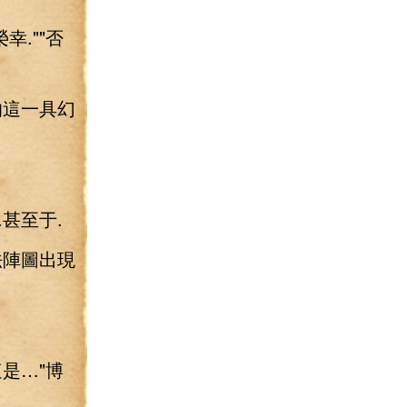
.""否
的這一具幻
甚至于.
法陣圖出現
是…"博