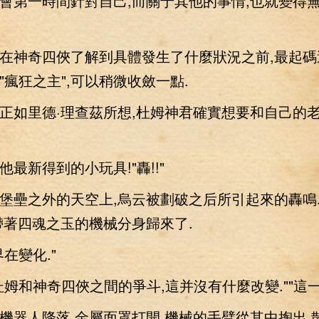
第一時間針對自己,而關于其他的事情,也就變得
神奇四俠了解到具體發生了什麼狀況之前,最起碼
"瘋狂之主",可以稍微收斂一點.
如里德·理查茲所想,杜姆神君確實想要和自己的
新得到的小玩具!"轟!!"
壘之外的天空上,烏云被劃破之后所引起來的轟鳴
帶著四魂之玉的機械分身歸來了.
變化."
和神奇四俠之間的爭斗,這并沒有什麼改變.""這一
人降落,金屬面罩打開,機械的手臂從其中掏出,