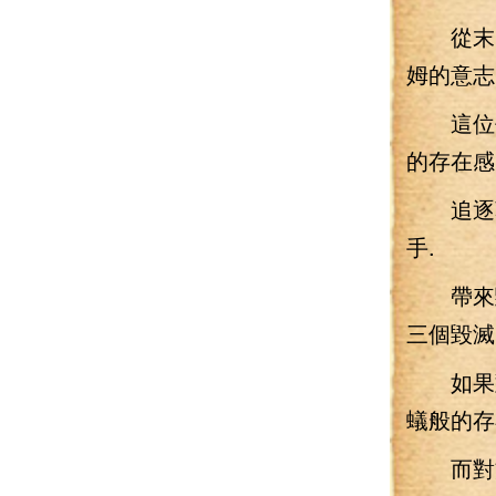
從末日
姆的意志
這位代
的存在感
追逐著
手.
帶來毀滅
三個毀滅
如果對
蟻般的存
而對方