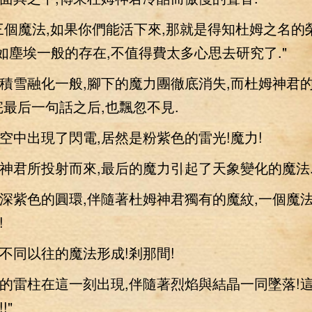
魔法,如果你們能活下來,那就是得知杜姆之名的榮幸
猶如塵埃一般的存在,不值得費太多心思去研究了."
雪融化一般,腳下的魔力團徹底消失,而杜姆神君
完最后一句話之后,也飄忽不見.
空中出現了閃電,居然是粉紫色的雷光!魔力!
所投射而來,最后的魔力引起了天象變化的魔法.
紫色的圓環,伴隨著杜姆神君獨有的魔紋,一個魔
!
同以往的魔法形成!剎那間!
柱在這一刻出現,伴隨著烈焰與結晶一同墜落!這
!"