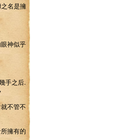
姆之名是擁
的眼神似乎
幾手之后.
"
后就不管不
士所擁有的