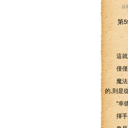
設
第
這就是
僅僅只是
魔法流
的,則是
"幸德里
揮手之