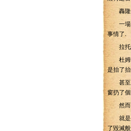
轟隆隆
一場魔
事情了.
拉托維
杜姆的
是抬了抬
甚至連
窗扔了個
然而
就是坐
了毀滅般