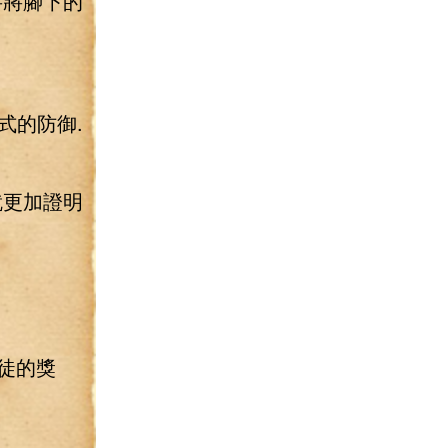
要將腳下的
式的防御.
就更加證明
徒的獎