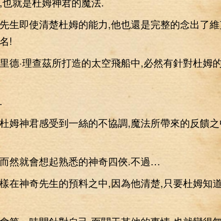
,也就是杜姆神君的魔法.
即使清楚杜姆的能力,他也還是完整的念出了維克
名!
德·理查茲所打造的太空飛船中,必然有針對杜姆
.
姆神君感受到一絲的不協調,魔法所帶來的反饋之
然就會想起熟悉的神奇四俠.不過…
在神奇先生的預料之中,因為他清楚,只要杜姆知