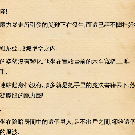
!
力暴走所引發的災難正在發生,而這已經不關杜姆
尼亞,毀滅堡壘之內.
姿勢沒有變化,他坐在實驗臺前的木至寬椅上,唯
手.
站起身都沒有,頂多就是把手里的魔法書籍丟下,
凝膠般的魔力團!
.
在陰暗房間中的這個男人,足不出戶之間,卻給這
的風波.