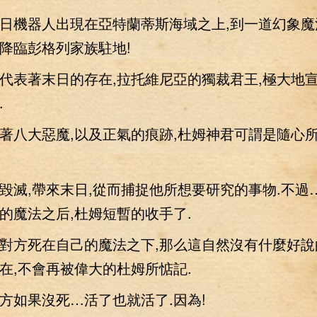
機器人出現在亞特蘭蒂斯海域之上,到一道幻象魔
降臨彭格列家族駐地!
表著末日的存在,拉托維尼亞的獨裁君王,極大地
.
八大惡魔,以及正氣的痕跡,杜姆神君可謂是隨心
,帶來末日,從而捕捉他所想要研究的事物.不過
的魔法之后,杜姆短暫的收手了.
方死在自己的魔法之下,那么這自然沒有什麼好說
在,不會再被偉大的杜姆所惦記.
如果沒死…活了也就活了.因為!