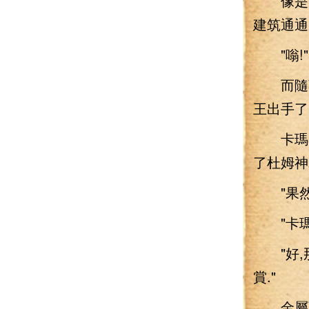
像是席
建筑通通
"嗡!"
而隨著
王出手了
卡瑪泰
了杜姆神
"果然.
"卡瑪泰
"好,那
賞."
金屬面