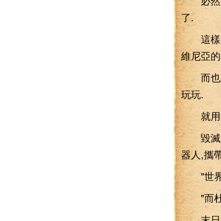
必然會
了.
這樣在
維尼亞的
而也正
玩玩.
就用他最
毀滅堡
器人,攜
"世界在
"而杜姆
末日機器