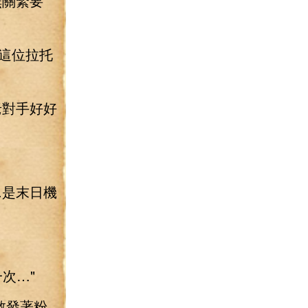
無關緊要
這位拉托
老對手好好
.是末日機
次…"
散發著粉