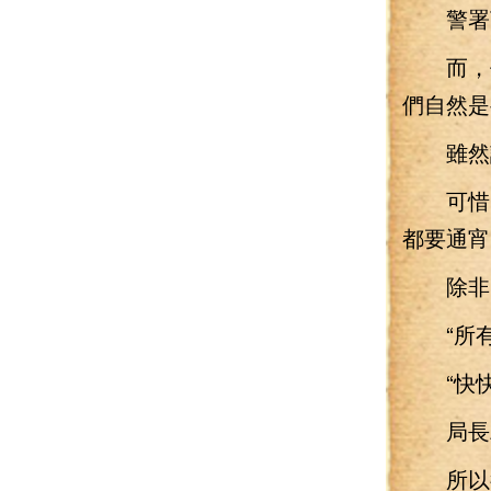
警署頂
而，作
們自然是
雖然說
可惜，
都要通宵
除非，
“所有
“快快
局長粗
所以行