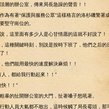
層的辦公室，傳來局長急躁的聲音！！
為有著“保護與服務公眾”這樣格言的洛杉磯警署
要堅守崗位的。
，這里面有多少人是心甘情愿的這就不好說了！
這種關鍵時刻，別說是按時下班了，他們之后的
了！
他們能用最快的速度解決麻煩！！
人，都給我行動起來！！”
快！！”
暴的扯開辦公室的大門，扯著嗓子怒吼著。
動人員大氣都不敢出，這時候觸了局長霉頭，那