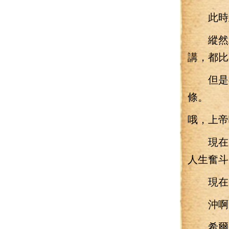
此時此
縱然雅
講，都比
但是卻
條。
哦，上
現在，
人生奮斗
現在，
沖啊！
希爾羅