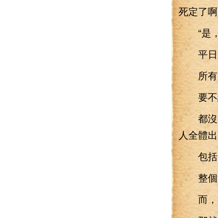
死定了啊
“是，
平日里
所有人
要不說
都沒用
人全體出
包括，
整個洛
而，在