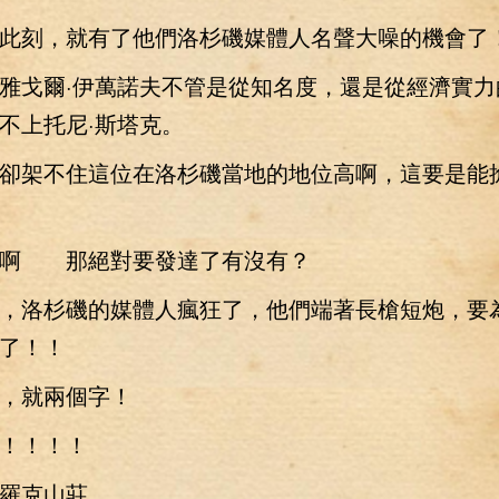
刻，就有了他們洛杉磯媒體人名聲大噪的機會了
戈爾·伊萬諾夫不管是從知名度，還是從經濟實力
不上托尼·斯塔克。
架不住這位在洛杉磯當地的地位高啊，這要是能
帝啊 那絕對要發達了有沒有？
洛杉磯的媒體人瘋狂了，他們端著長槍短炮，要
了！！
就兩個字！
！！！
克山莊。