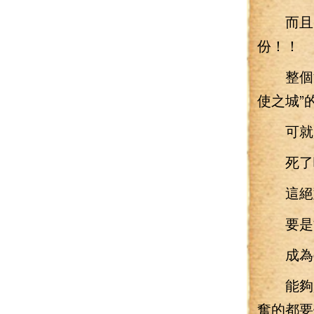
而且，
份！！
整個洛
使之城”
可就是
死了
這絕對
要是能
成為c
能夠資
奮的都要