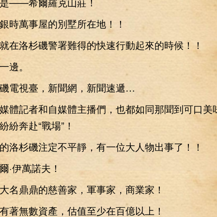
——希爾羅克山莊！
時萬事屋的別墅所在地！！
在洛杉磯警署難得的快速行動起來的時候！！
一邊。
電視臺，新聞網，新聞速遞…
體記者和自媒體主播們，也都如同那聞到可口美
紛紛奔赴“戰場”！
洛杉磯注定不平靜，有一位大人物出事了！！
·伊萬諾夫！
名鼎鼎的慈善家，軍事家，商業家！
著無數資產，估值至少在百億以上！