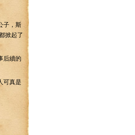
公子，斯
都掀起了
事后續的
人可真是