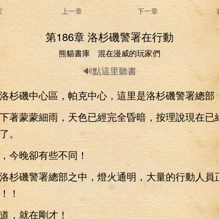
置
上一章
下一章
第186章 洛杉磯警署在行動
熊貓書庫 混在漫威的玩家們
🔊點這里聽書
杉磯中心區，帕克中心，這里是洛杉磯警署總部
著蒙蒙細雨，天色已經完全昏暗，按理說現在已
了。
今晚卻有些不同！
杉磯警署總部之中，燈火通明，大量的行動人員
！！
，就在剛才！