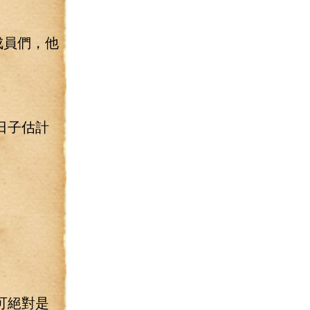
成員們，他
日子估計
可絕對是