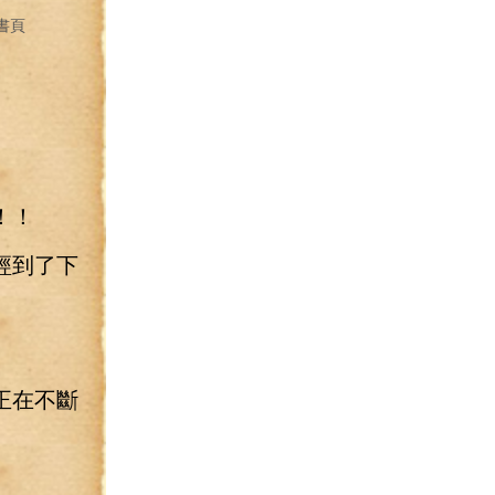
書頁
！！
經到了下
正在不斷