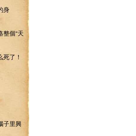
的身
整個“天
么死了！
腦子里興