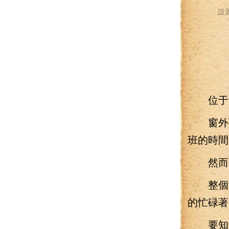
設
位于洛
窗外下
班的時間
然而，
整個洛
的忙碌著
要知道