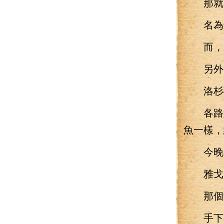
那就是
名為銀
而，就
另外
洛杉磯
各路媒
魚一樣，
今晚的
雅戈爾
那個大
手下有