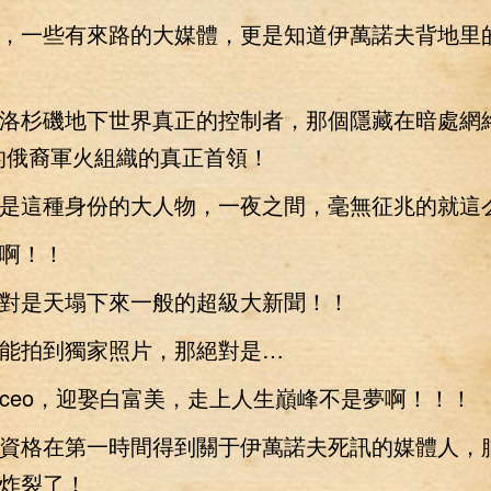
一些有來路的大媒體，更是知道伊萬諾夫背地里
杉磯地下世界真正的控制者，那個隱藏在暗處網絡
的俄裔軍火組織的真正首領！
這種身份的大人物，一夜之間，毫無征兆的就這
啊！！
是天塌下來一般的超級大新聞！！
拍到獨家照片，那絕對是…
eo，迎娶白富美，走上人生巔峰不是夢啊！！！
格在第一時間得到關于伊萬諾夫死訊的媒體人，
炸裂了！