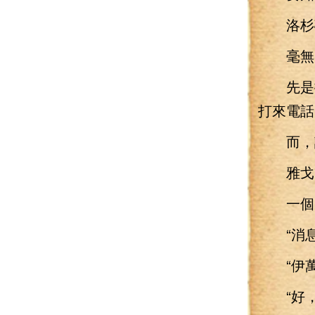
洛杉磯
毫無疑
先是撥
打來電話
而，話
雅戈爾
一個男
“消息
“伊萬
“好，