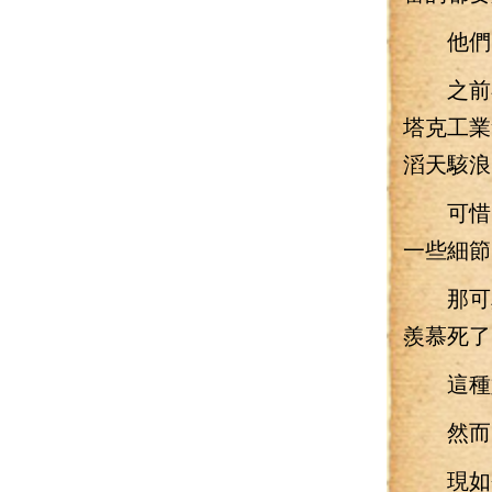
他們的
之前在
塔克工業
滔天駭浪
可惜，
一些細節
那可真
羨慕死了
這種好
然而，
現如今