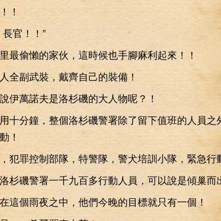
！！
長官！！”
最偷懶的家伙，這時候也手腳麻利起來！！
全副武裝，戴齊自己的裝備！
伊萬諾夫是洛杉磯的大人物呢？！
十分鐘，整個洛杉磯警署除了留下值班的人員之
動！
犯罪控制部隊，特警隊，警犬培訓小隊，緊急行
杉磯警署一千九百多行動人員，可以說是傾巢而
這個雨夜之中，他們今晚的目標就只有一個！