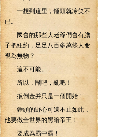
一想到這里，錘頭就冷笑不
已。
國會的那些大老爺們會有膽
子把紐約，足足八百多萬條人命
視為無物？
這不可能。
所以，鬧吧，亂吧！
扳倒金并只是一個開始！
錘頭的野心可遠不止如此，
他要做全世界的黑暗帝王！
要成為霸中霸！