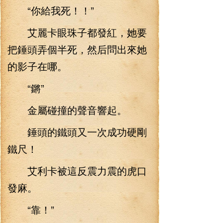
“你給我死！！”
艾麗卡眼珠子都發紅，她要
把錘頭弄個半死，然后問出來她
的影子在哪。
“鏘”
金屬碰撞的聲音響起。
錘頭的鐵頭又一次成功硬剛
鐵尺！
艾利卡被這反震力震的虎口
發麻。
“靠！”