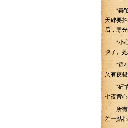
“轟”
天碑要拍
后，寒光
“小心
快了。她
“這小
又有夜殺
“砰”
七夜背心
所有人
差一點都