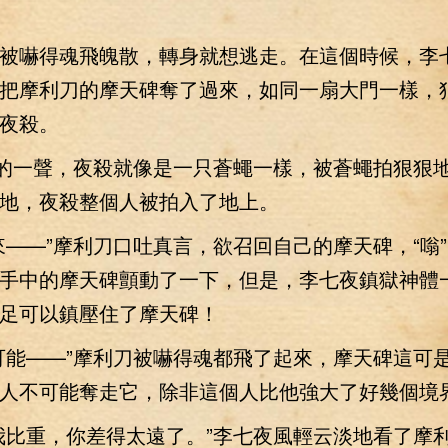
嚇得魂飛魄散，轉身就想逃走。在這個時候，李
把摩利刀的摩天碑奪了過來，如同一扇大門一樣，
夜殺。
的一聲，夜殺就像是一只蒼蠅一樣，被蒼蠅拍狠狠
地，夜殺整個人被拍入了地上。
—”摩利刀口吐真言，欲召回自己的摩天碑，“嗡
手中的摩天碑顫動了一下，但是，李七夜鎮獄神體
足可以鎮壓住了摩天碑！
能——”摩利刀被嚇得魂都飛了起來，摩天碑這可
人不可能奪走它，除非這個人比他強大了好幾個境
比重，你差得太遠了。”李七夜風輕云淡地看了摩