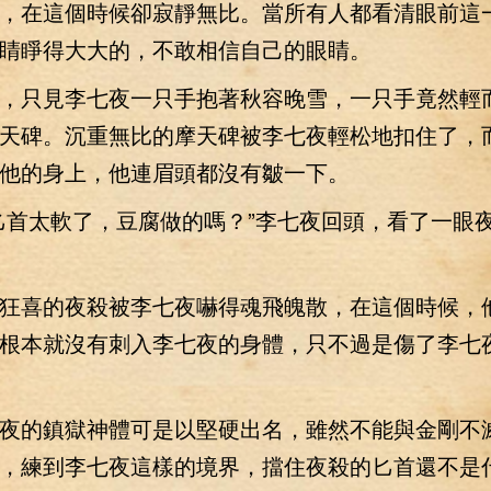
在這個時候卻寂靜無比。當所有人都看清眼前這
睛睜得大大的，不敢相信自己的眼睛。
只見李七夜一只手抱著秋容晚雪，一只手竟然輕
天碑。沉重無比的摩天碑被李七夜輕松地扣住了，
他的身上，他連眉頭都沒有皺一下。
首太軟了，豆腐做的嗎？”李七夜回頭，看了一眼
喜的夜殺被李七夜嚇得魂飛魄散，在這個時候，
根本就沒有刺入李七夜的身體，只不過是傷了李七
的鎮獄神體可是以堅硬出名，雖然不能與金剛不
，練到李七夜這樣的境界，擋住夜殺的匕首還不是