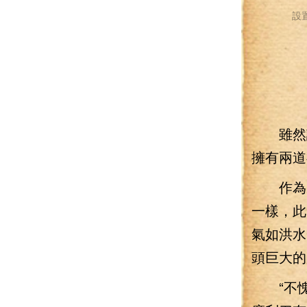
設
雖然說
擁有兩道
作為天
一樣，此
氣如洪水
頭巨大的
“不愧