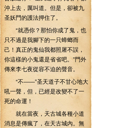
沖上去，厲叫道。但是，卻被九
圣妖門的護法押住了。
“就憑你？那怕你成了鬼，也
只不過是我腳下的一只蟑螂而
己！真正的鬼仙我都照屠不誤，
你這樣的小鬼還是省省吧。”門外
傳來李七夜從容不迫的聲音。
“不――”圣天道子不甘心地大
吼一聲，但，已經是改變不了一
死的命運！
就在當夜，天古城各種小道
消息是傳瘋了，在天古城內。無