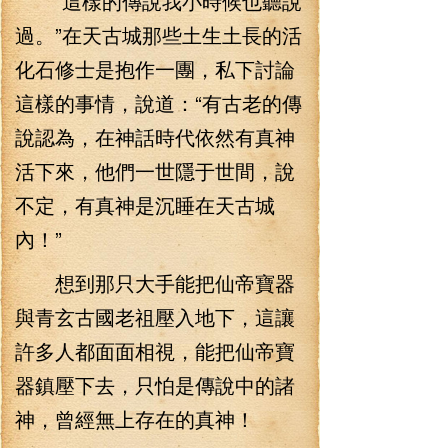
“這樣的傳說我小時候也聽說
過。”在天古城那些土生土長的活
化石修士是抱作一團，私下討論
這樣的事情，說道：“有古老的傳
說認為，在神話時代依然有真神
活下來，他們一世隱于世間，說
不定，有真神是沉睡在天古城
內！”
想到那只大手能把仙帝寶器
與青玄古國老祖壓入地下，這讓
許多人都面面相視，能把仙帝寶
器鎮壓下去，只怕是傳說中的諸
神，曾經無上存在的真神！