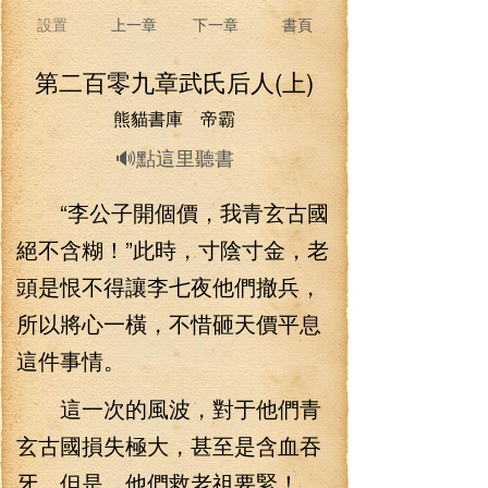
設置
上一章
下一章
書頁
第二百零九章武氏后人(上)
熊貓書庫 帝霸
🔊點這里聽書
“李公子開個價，我青玄古國
絕不含糊！”此時，寸陰寸金，老
頭是恨不得讓李七夜他們撤兵，
所以將心一橫，不惜砸天價平息
這件事情。
這一次的風波，對于他們青
玄古國損失極大，甚至是含血吞
牙，但是，他們救老祖要緊！