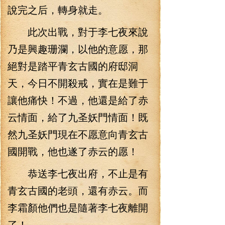
說完之后，轉身就走。
此次出戰，對于李七夜來說
乃是興趣珊瀾，以他的意愿，那
絕對是踏平青玄古國的府邸洞
天，今日不開殺戒，實在是難于
讓他痛快！不過，他還是給了赤
云情面，給了九圣妖門情面！既
然九圣妖門現在不愿意向青玄古
國開戰，他也遂了赤云的愿！
恭送李七夜出府，不止是有
青玄古國的老頭，還有赤云。而
李霜顏他們也是隨著李七夜離開
了！