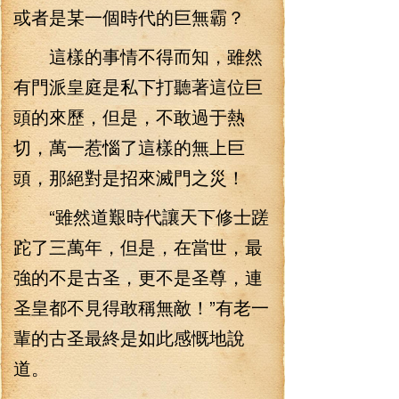
或者是某一個時代的巨無霸？
這樣的事情不得而知，雖然
有門派皇庭是私下打聽著這位巨
頭的來歷，但是，不敢過于熱
切，萬一惹惱了這樣的無上巨
頭，那絕對是招來滅門之災！
“雖然道艱時代讓天下修士蹉
跎了三萬年，但是，在當世，最
強的不是古圣，更不是圣尊，連
圣皇都不見得敢稱無敵！”有老一
輩的古圣最終是如此感慨地說
道。