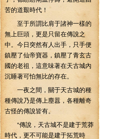
苦的道艱時代！
至于所謂比肩于諸神一樣的
無上巨頭，更是只留在傳說之
中。今日突然有人出手，只手便
鎮壓了仙帝寶器，鎮壓了青玄古
國的老祖，這意味著在天古城內
沉睡著可怕無比的存在。
一夜之間，關于天古城的種
種傳說乃是傳上塵囂，各種離奇
古怪的傳說皆有。
“傳說，天古城不是建于荒莽
時代，更不可能是建于拓荒時