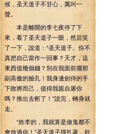
候，圣天道子不甘心，厲叫一
聲。
本是離開的李七夜停了下
來，看了圣天道子一眼，然后笑
了一下，說道：“圣天道子。你不
真把自己當作一回事？天才，這
東西值幾個錢？別在我面前擺那
副高傲的臉孔！我身邊劍侍的手
下敗將而己，值得我親自屠你
嗎？推出去斬了！”說完，轉身就
走。
“姓李的，我就算是做鬼都不
會放過你！”圣天道子掙扎著，欲