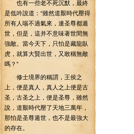
也有一些老不死沉默，最終
是低吟說道：“雖然道艱時代壓得
所有人喘不過氣來，連圣尊都遁
世，但是，這并不意味著世間無
強敵。當今天下，只怕是藏龍臥
虎，就算大賢出世，又敢稱無敵
嗎？”
修士境界的稱謂，王侯之
上，便是真人，真人之上便是古
圣，古圣之上，便是圣尊，雖然
說，道艱時代壓了天地三萬年，
那怕是圣尊遁世，也不是最強大
的存在。