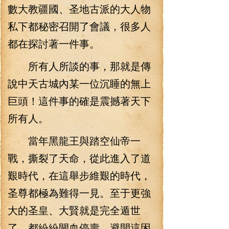
數大教疆國、圣地古派的大人物
私下都秘密召開了會議，很多人
都在探討著一件事。
所有人所談的事，那就是傳
說中天古城內某一位沉睡的無上
巨頭！這件事的確是震撼著天下
所有人。
當年黑龍王與踏空仙帝一
戰，撕裂了天命，從此進入了道
艱時代，在這舉步維艱的時代，
圣尊都極為難得一見。至于更強
大的圣皇、大賢就是完全遁世
了，都紛紛閘血停壽，避開這困