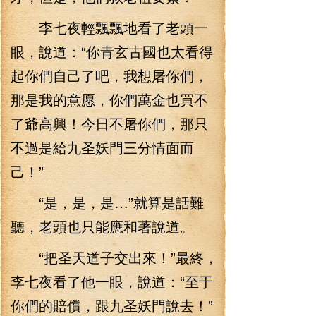
李七夜輕飄飄地看了老頭一
眼，說道：“你青玄古國也太看得
起你們自己了吧，我想屠你們，
那是我的意愿，你們萬金也買不
了爺高興！今日不屠你們，那只
不過是給九圣妖門三分情面而
己！”
“是，是，是…”就算是話難
聽，老頭也只能應和著說道。
“把圣天道子交出來！”最終，
李七夜看了他一眼，說道：“至于
你們的賠償，跟九圣妖門說去！”