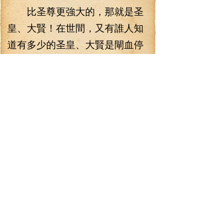
比圣尊更強大的，那就是圣
皇、大賢！在世間，又有誰人知
道有多少的圣皇、大賢是閘血停
壽呢？一夜之間，無數人在私下
討論著有著于天古城沉睡中的無
上巨頭，但是，最終所有人都討
論不出所以然來，根本就無人知
道這個無上巨頭是何來歷。
至于知道出手是老鬼的李霜
顏、陳寶嬌她們也是對老鬼的來
歷十分好奇，但是，李七夜沒多
說，她們也不便再追問。