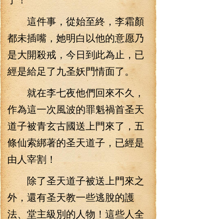
這件事，從始至終，李霜顏
都未插嘴，她明白以他的意愿乃
是大開殺戒，今日到此為止，已
經是給足了九圣妖門情面了。
就在李七夜他們回來不久，
作為這一次風波的罪魁禍首圣天
道子被青玄古國送上門來了，五
條仙索綁著的圣天道子，已經是
由人宰割！
除了圣天道子被送上門來之
外，還有圣天教一些逃脫的護
法、堂主級別的人物！這些人全