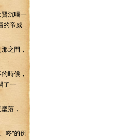
大賢沉喝一
層的帝威
剎那之間，
事的時候，
開了一
電墜落，
、咚”的倒