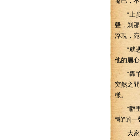
嘴巴，不
“止步
聲，剎那
浮現，宛
“就憑
他的眉心
“轟”
突然之間
樣。
“噼里
“啪”的
大家還