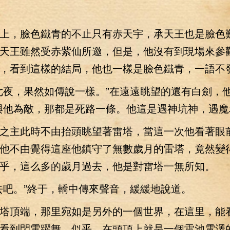
，臉色鐵青的不止只有赤天宇，承天王也是臉色
天王雖然受赤紫仙所邀，但是，他沒有到現場來參
，看到這樣的結局，他也一樣是臉色鐵青，一語不
夜，果然如傳說一樣。”在遠遠眺望的還有白劍，
與他為敵，那都是死路一條。他這是遇神坑神，遇魔
主此時不由抬頭眺望著雷塔，當這一次他看著眼
他不由覺得這座他鎮守了無數歲月的雷塔，竟然變
乎，這么多的歲月過去，他是對雷塔一無所知。
吧。”終于，轎中傳來聲音，緩緩地說道。
頂端，那里宛如是另外的一個世界，在這里，能
看到閃電躍舞，似乎，在頭頂上就是一個雷池電澤