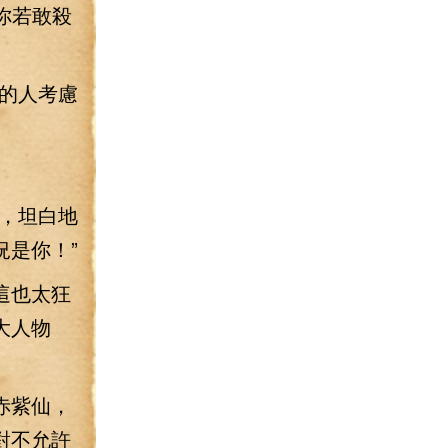
你若敢殺
的人考慮
，坦白地
是你！”
這也太狂
大人物
赤紫仙，
對不允許