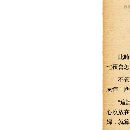
設
此時，
七夜會怎
不管怎
忌憚！塵
“這話，
心沒放在
婦，就算