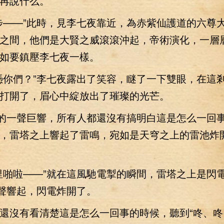
再說什么。
——”此時，見李七夜靠近，為赤紫仙護道的六尊
之間，他們是大賢之威滾滾沖起，帝術演化，一層
如要鎮壓李七夜一樣。
你們？”李七夜露出了笑容，瞇了一下雙眼，在這
打開了，眉心中綻放出了璀璨的光芒。
的一聲巨響，所有人都還沒有搞明白這是怎么一回
，雷塔之上響起了雷鳴，宛如是天穹之上的雷池炸
啪啦——”就在這風馳電掣的瞬間，雷塔之上是閃
一聲響起，閃電炸開了。
沒有看清楚這是怎么一回事的時候，聽到“咚、咚