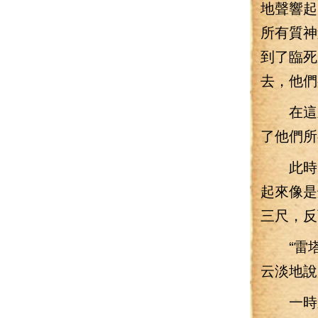
地聲響起
所有質神
到了臨死
去，他們
在這剎
了他們所
此時，
起來像是
三尺，反
“雷塔
云淡地說
一時之