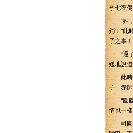
李七夜傷
“姓，
銷！”此
子之事！
“遲了
緩地說道
此時，
子，赤師
“圓圓
情也一樣
司圓圓