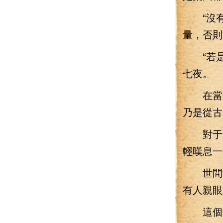
“沒有什
量，否則
“若是
七夜。
在當今
乃是從古
對于這
輕嘆息一
世間沒
有人親眼
這個消