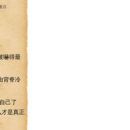
書頁
被嚇得最
由背脊冷
自己了
么才是真正