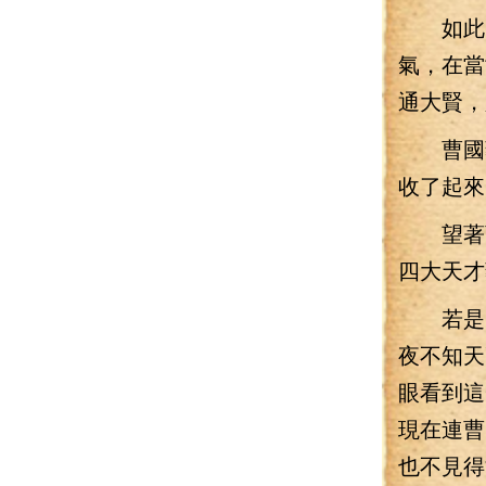
如此兇
氣，在當
通大賢，
曹國藥
收了起來
望著曹
四大天才
若是以
夜不知天
眼看到這
現在連曹
也不見得