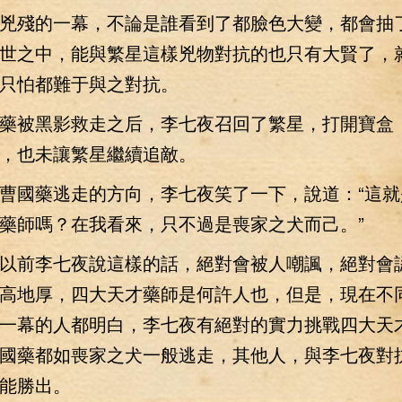
殘的一幕，不論是誰看到了都臉色大變，都會抽
世之中，能與繁星這樣兇物對抗的也只有大賢了，
只怕都難于與之對抗。
被黑影救走之后，李七夜召回了繁星，打開寶盒
，也未讓繁星繼續追敵。
國藥逃走的方向，李七夜笑了一下，說道：“這就
藥師嗎？在我看來，只不過是喪家之犬而己。”
前李七夜說這樣的話，絕對會被人嘲諷，絕對會
高地厚，四大天才藥師是何許人也，但是，現在不
一幕的人都明白，李七夜有絕對的實力挑戰四大天
國藥都如喪家之犬一般逃走，其他人，與李七夜對
能勝出。