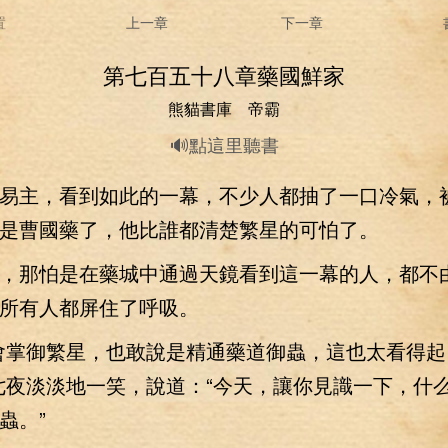
置
上一章
下一章
第七百五十八章藥國鮮家
熊貓書庫 帝霸
🔊點這里聽書
主，看到如此的一幕，不少人都抽了一口冷氣，
是曹國藥了，他比誰都清楚繁星的可怕了。
那怕是在藥城中通過天鏡看到這一幕的人，都不
所有人都屏住了呼吸。
掌御繁星，也敢說是精通藥道御蟲，這也太看得起
七夜淡淡地一笑，說道：“今天，讓你見識一下，什
蟲。”