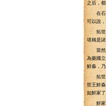
之后，都
在石藥
可以說，
拓世王
堪稱是諸
當然，
為藥國立
鮮淼，乃
拓世王
世王鮮淼
如鮮家了
鮮家的