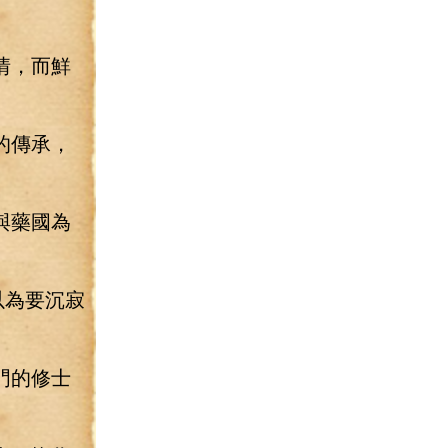
情，而鮮
的傳承，
與藥國為
以為要沉寂
門的修士