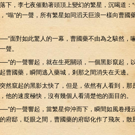
下，李七夜催動著頭頂上變幻的繁星，沉喝道：“
，“嗡”的一聲，所有繁星如同滔天巨浪一樣向曹國
—”面對如此驚人的一幕，曹國藥不由為之駭然，
一聲。
—”的一聲響起，就在生死關頭，一個黑影竄起，
起曹國藥，瞬間逃入藥城，剎那之間消失在天邊。
然竄起的黑影太快了，但是，依然有人看到，那
，他的速度極快，沒有幾個人看清楚他的面目的。
—”的一聲響起，當繁星仰沖而下，瞬間如風卷殘
的府邸，眨眼之間，曹國藥的府邸化作了飛灰，散