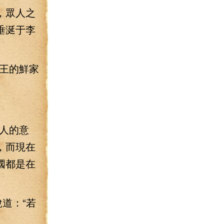
，眾人之
垂涎于李
王的鮮家
人的意
，而現在
國都是在
道：“若