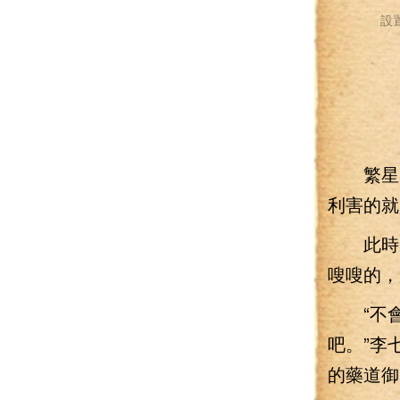
設
繁星易
利害的就
此時，
嗖嗖的，
“不會
吧。”李
的藥道御