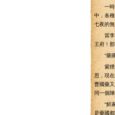
一時之
中，各種
七夜的無
當李七
王府！那
“藥國
紫煙夫
思，現在
曹國藥又
同一個陣
“鮮家的
是藥國都