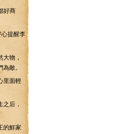
都好商
好心提醒李
然大物，
們為敵。
心里面輕
走之后，
王的鮮家