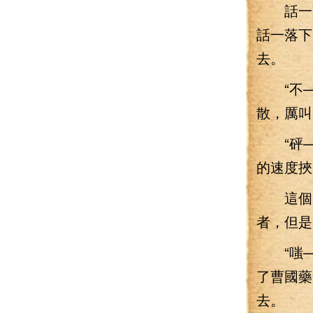
話一落
話一落下
去。
“不—
散，厲叫
“砰—
的速度挾
這個突
者，但是
“嗤—
了曹國藥
去。