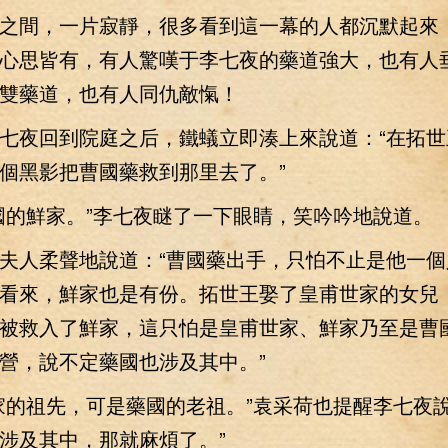
間，一片寂靜，很多看到這一幕的人都沉默起來
心思皆有，有人驚嘆于李七夜的藥道強大，也有人
雙藥道，也有人同仇敵愾！
夜回到院庭之后，鐵蟻立即湊上來說道：“在拓世
個黑影把曹國藥救到那里去了。”
的鮮家。”李七夜瞇了一下眼睛，笑吟吟地說道。
人柔聲地說道：“曹國藥出手，只怕不止是他一個
看來，鮮家也是有份。拓世王娶了皇甫世家的女兒
被救入了鮮家，這只怕是皇甫世家、鮮家乃至是曹
營，說不定藥國也涉及其中。”
祖先，可是藥國的老祖。”袁采荷也提醒李七夜說
涉及其中，那就麻煩了。”