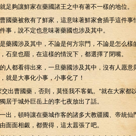
就足夠讓鮮家在藥國諸王之中有著不一樣的地位。
國藥被救有了鮮家，這意味著鮮家會插手這件事
件事，說不定也意味著藥國也涉及其中。
藥國涉及其中，不論是何方宗門，不論是怎么樣
，石皇也罷，在這樣的情況下，都選擇了閉嘴。
人都看得出來，一旦藥國涉及其中，沒有人愿意
，就是大事化小事，小事化了！
交出曹國藥，否則，莫怪我不客氣。”就在大家都
獨居于城外巨岳上的李七夜放出了話。
出，頓時讓在藥城作客的諸多大教疆國、帝統仙
由面面相覷，都覺得，這太囂張了吧。