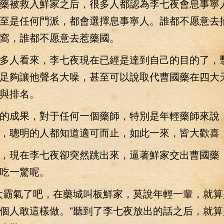
被救入鮮家之后，很多人都認為李七夜會息事寧
至是任何門派，都會選擇息事寧人。誰都不愿意去
窩，誰都不愿意去惹藥國。
人看來，李七夜現在已經是達到自己的目的了，
足夠讓他聲名大噪，甚至可以說取代曹國藥在四大
與排名。
成果，對于任何一個藥師，特別是年輕藥師來說
，聰明的人都知道適可而止，如此一來，皆大歡喜
現在李七夜卻突然跳出來，逼著鮮家交出曹國藥
吃一驚呢。
霸氣了吧，在藥城叫板鮮家，莫說年輕一輩，就算
個人敢這樣做。”聽到了李七夜放出的話之后，就算