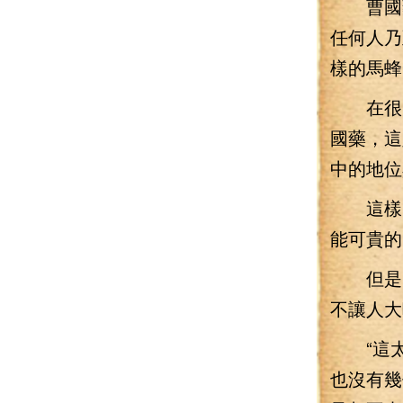
曹國藥
任何人乃
樣的馬蜂
在很多
國藥，這
中的地位
這樣的
能可貴的
但是，
不讓人大
“這太
也沒有幾