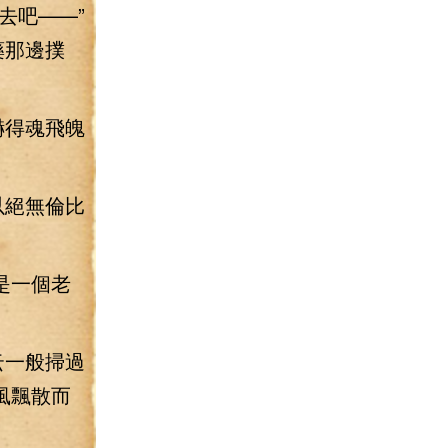
去吧——”
藥那邊撲
嚇得魂飛魄
以絕無倫比
是一個老
云一般掃過
風飄散而