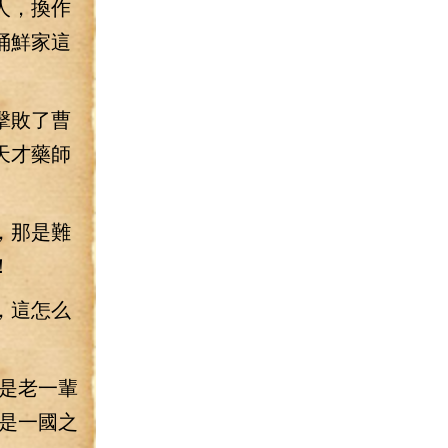
人，換作
捅鮮家這
擊敗了曹
天才藥師
，那是難
！
，這怎么
是老一輩
是一國之