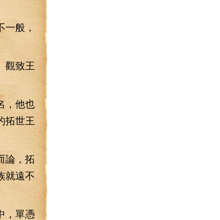
不一般，
。觀致王
名，他也
的拓世王
而論，拓
族就遠不
中，單憑