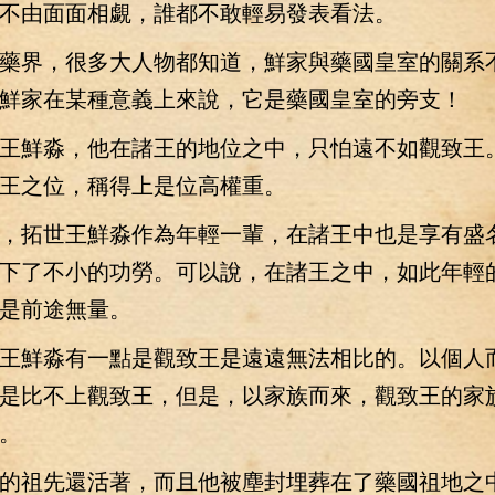
不由面面相覷，誰都不敢輕易發表看法。
界，很多大人物都知道，鮮家與藥國皇室的關系
鮮家在某種意義上來說，它是藥國皇室的旁支！
鮮淼，他在諸王的地位之中，只怕遠不如觀致王
王之位，稱得上是位高權重。
拓世王鮮淼作為年輕一輩，在諸王中也是享有盛
下了不小的功勞。可以說，在諸王之中，如此年輕
是前途無量。
鮮淼有一點是觀致王是遠遠無法相比的。以個人
是比不上觀致王，但是，以家族而來，觀致王的家
。
祖先還活著，而且他被塵封埋葬在了藥國祖地之