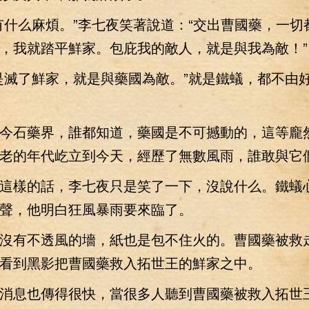
么麻煩。”李七夜笑著說道：“交出曹國藥，一切
，我就踏平鮮家。包庇我的敵人，就是與我為敵！”
滅了鮮家，就是與藥國為敵。”就是鐵蟻，都不由
石藥界，誰都知道，藥國是不可撼動的，這等龐
老的年代屹立到今天，經歷了無數風雨，誰敢與它
樣的話，李七夜只是笑了一下，沒說什么。鐵蟻
聲，他明白狂風暴雨要來臨了。
有不透風的墻，紙也是包不住火的。曹國藥被救
看到黑影把曹國藥救入拓世王的鮮家之中。
息也傳得很快，當很多人聽到曹國藥被救入拓世