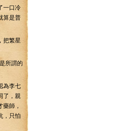
了一口冷
就算是普
，把繁星
是所謂的
認為李七
同了，親
才藥師，
抗，只怕