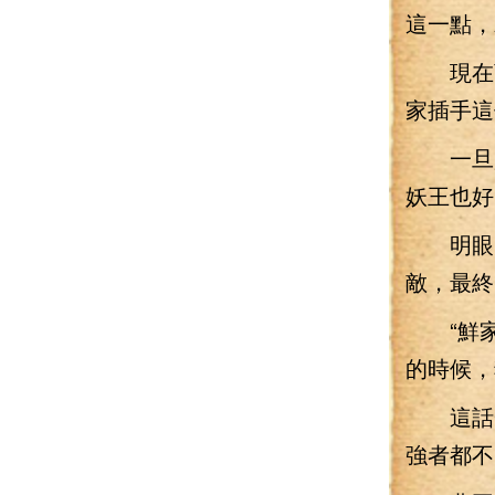
這一點，
現在曹
家插手這
一旦是
妖王也好
明眼的
敵，最終
“鮮家
的時候，
這話一
強者都不