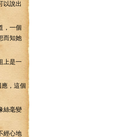
可以說出
道，一個
想而知她
祖上是一
回應，這個
像絲毫變
不經心地