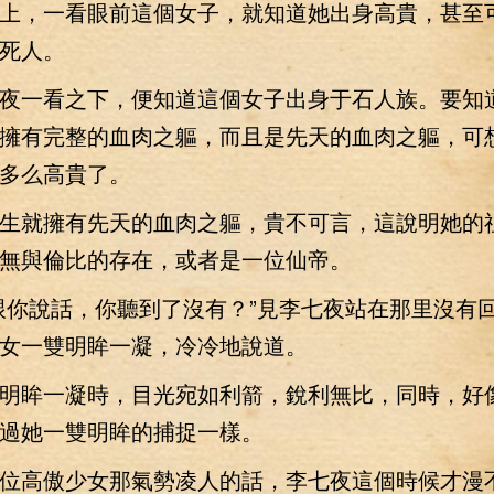
，一看眼前這個女子，就知道她出身高貴，甚至
死人。
一看之下，便知道這個女子出身于石人族。要知
擁有完整的血肉之軀，而且是先天的血肉之軀，可
多么高貴了。
就擁有先天的血肉之軀，貴不可言，這說明她的
無與倫比的存在，或者是一位仙帝。
你說話，你聽到了沒有？”見李七夜站在那里沒有
女一雙明眸一凝，冷冷地說道。
眸一凝時，目光宛如利箭，銳利無比，同時，好
過她一雙明眸的捕捉一樣。
高傲少女那氣勢凌人的話，李七夜這個時候才漫