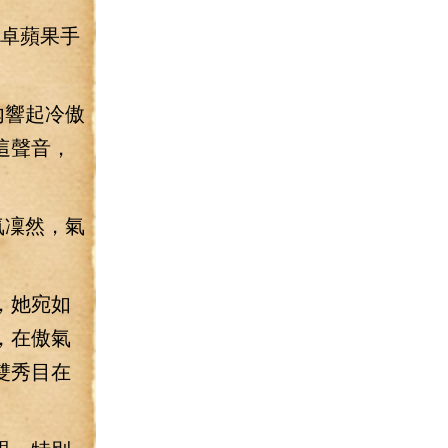
安卓蘋果手
內響起冷傲
這聲音，
氣凜然，氣
，她宛如
，在傲氣
雙秀目在