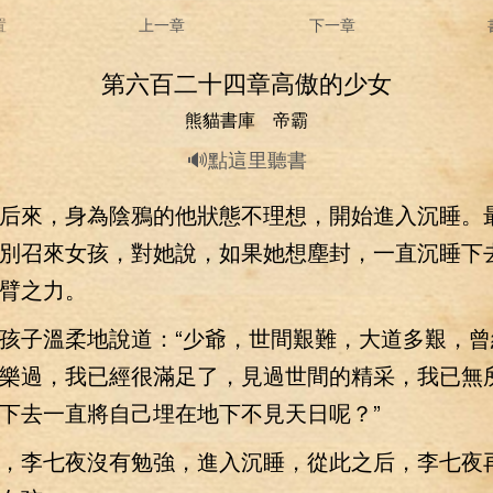
置
上一章
下一章
第六百二十四章高傲的少女
熊貓書庫 帝霸
🔊點這里聽書
來，身為陰鴉的他狀態不理想，開始進入沉睡。
別召來女孩，對她說，如果她想塵封，一直沉睡下
臂之力。
子溫柔地說道：“少爺，世間艱難，大道多艱，曾
樂過，我已經很滿足了，見過世間的精采，我已無
下去一直將自己埋在地下不見天日呢？”
李七夜沒有勉強，進入沉睡，從此之后，李七夜