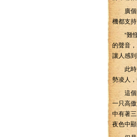
廣個告，
機都支持
“難怪
的聲音，
讓人感到
此時，
勢凌人，
這個是
一只高傲
中有著三
夜色中顯