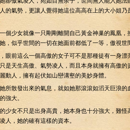
卻傲氣凌人，宛如目無余子，世間無人能入她法
人的氣勢，更讓人覺得她這位高高在上的大小姐乃
個少女就像一只剛剛離開自己黃金神巢的鳳凰，
她，似乎世間的一切在她面前都低了一等，傲視世
眼前這么一個高傲的女子可不是那種徒有一身漂
只是天生高傲、氣勢凌人，而且本身就擁有高傲的
麗動人，擁有起伏如山巒溝壑的美妙身體。
所散發出來的氣息，就如她那滾滾如滔天巨浪的
的強大。
少女不只是出身高貴，她本身也十分強大，難怪
凌人，她的確有這樣的資本。