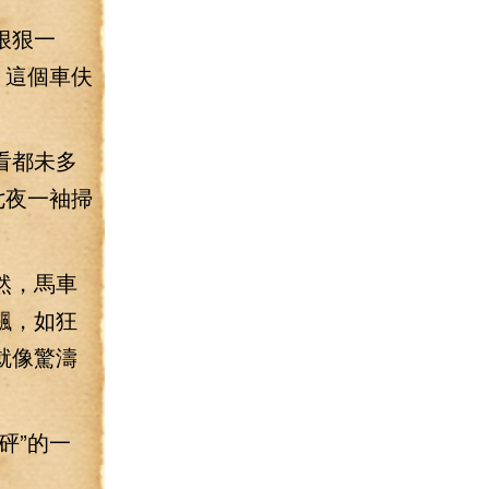
狠狠一
，這個車伕
。
看都未多
七夜一袖掃
然，馬車
飆，如狂
就像驚濤
砰”的一