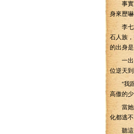
事實上
身來歷嚇
李七夜
石人族，
的出身是
一出生
位逆天到
“我跟
高傲的少
當她明
化都逃不
聽這位