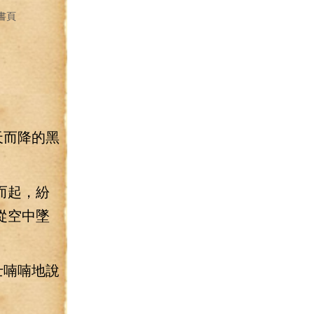
書頁
天而降的黑
而起，紛
從空中墜
士喃喃地說