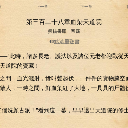
置
上一章
下一章
第三百二十八章血染天道院
熊貓書庫 帝霸
🔊點這里聽書
—”此時，諸多長老、護法以及諸位元老都迎戰從
天道院的寶藏！
間，血光濺射，慘叫聲起伏，一件件的寶物騰空
敵人，一時之間，鮮血染紅了大地，一具具的尸體
個洗顏古派！”看到這一幕，早早退出天道院的修