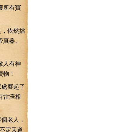
獲所有寶
是，依然擋
帝真器。
敵人有神
寶物！
深處響起了
有雷澤相
這個老人，
不定天道