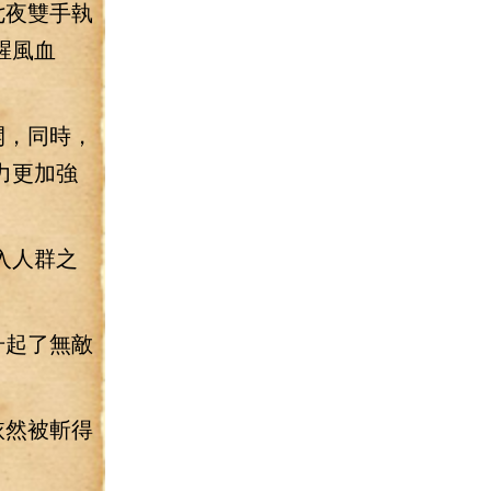
七夜雙手執
腥風血
開，同時，
力更加強
入人群之
升起了無敵
依然被斬得