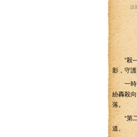
設
“殺—
影，守護
一時之
紛轟殺向
落。
“第二
道。