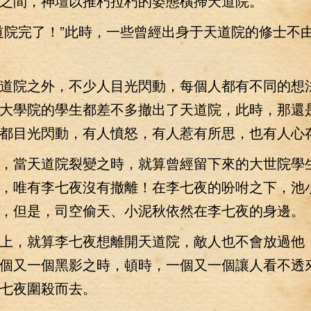
間，神壇以推朽拉朽的姿態橫掃天道院。
院完了！”此時，一些曾經出身于天道院的修士不
院之外，不少人目光閃動，每個人都有不同的想
大學院的學生都差不多撤出了天道院，此時，那還
都目光閃動，有人憤怒，有人惹有所思，也有人心
當天道院裂變之時，就算曾經留下來的大世院學
，唯有李七夜沒有撤離！在李七夜的吩咐之下，池
，但是，司空偷天、小泥秋依然在李七夜的身邊。
，就算李七夜想離開天道院，敵人也不會放過他
個又一個黑影之時，頓時，一個又一個讓人看不透
七夜圍殺而去。