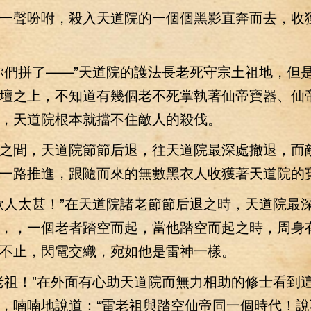
聲吩咐，殺入天道院的一個個黑影直奔而去，收
們拼了——”天道院的護法長老死守宗土祖地，但
壇之上，不知道有幾個老不死掌執著仙帝寶器、仙
，天道院根本就擋不住敵人的殺伐。
間，天道院節節后退，往天道院最深處撤退，而
一路推進，跟隨而來的無數黑衣人收獲著天道院的
人太甚！”在天道院諸老節節后退之時，天道院最
，，一個老者踏空而起，當他踏空而起之時，周身
不止，閃電交織，宛如他是雷神一樣。
祖！”在外面有心助天道院而無力相助的修士看到
，喃喃地說道：“雷老祖與踏空仙帝同一個時代！說