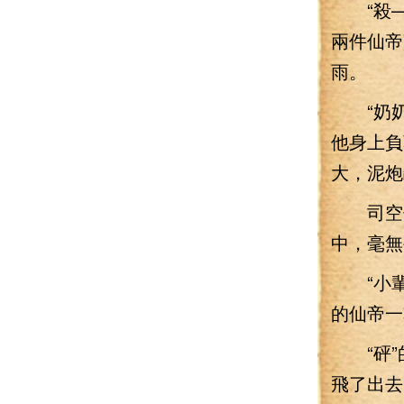
“殺—
兩件仙帝
雨。
“奶奶
他身上負
大，泥炮
司空偷
中，毫無
“小輩
的仙帝一
“砰”
飛了出去