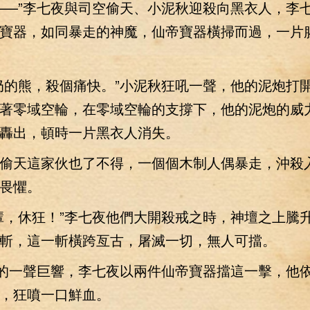
—”李七夜與司空偷天、小泥秋迎殺向黑衣人，李
寶器，如同暴走的神魔，仙帝寶器橫掃而過，一片
的熊，殺個痛快。”小泥秋狂吼一聲，他的泥炮打
著零域空輪，在零域空輪的支撐下，他的泥炮的威
轟出，頓時一片黑衣人消失。
天這家伙也了不得，一個個木制人偶暴走，沖殺
畏懼。
，休狂！”李七夜他們大開殺戒之時，神壇之上騰
斬，這一斬橫跨亙古，屠滅一切，無人可擋。
的一聲巨響，李七夜以兩件仙帝寶器擋這一擊，他
，狂噴一口鮮血。