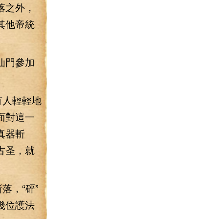
落之外，
其他帝統
仙門參加
有人輕輕地
面對這一
真器斬
古圣，就
落，“砰”
幾位護法