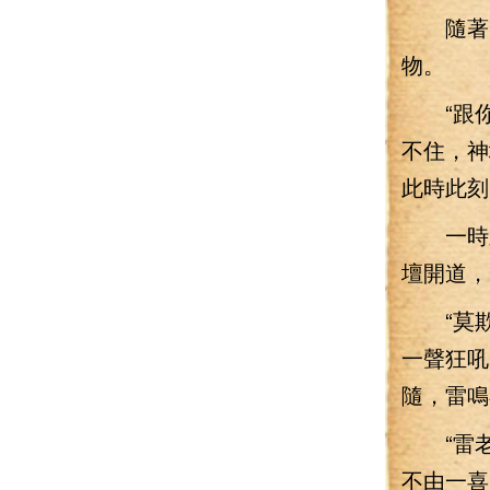
隨著一
物。
“跟你
不住，神
此時此刻
一時之
壇開道，
“莫欺
一聲狂吼
隨，雷鳴
“雷老
不由一喜