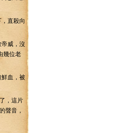
下，直殺向
敵帝威，沒
由幾位老
口鮮血，被
了，這片
的聲音，