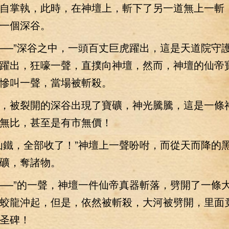
自掌執，此時，在神壇上，斬下了另一道無上一斬
一個深谷。
—”深谷之中，一頭百丈巨虎躍出，這是天道院守
躍出，狂嚎一聲，直撲向神壇，然而，神壇的仙帝
慘叫一聲，當場被斬殺。
被裂開的深谷出現了寶礦，神光騰騰，這是一條
無比，甚至是有市無價！
鐵，全部收了！”神壇上一聲吩咐，而從天而降的
礦，奪諸物。
—”的一聲，神壇一件仙帝真器斬落，劈開了一條
蛟龍沖起，但是，依然被斬殺，大河被劈開，里面
圣碑！