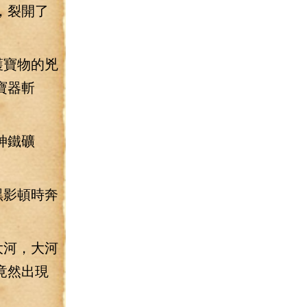
，裂開了
護寶物的兇
寶器斬
神鐵礦
黑影頓時奔
大河，大河
竟然出現