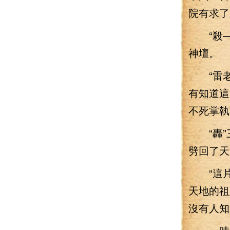
院有求了
“殺—
神壇。
“雷老
有知道這
不死掌執
“轟”
劈回了天
“這片
天地的祖
沒有人知