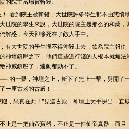
院的院主當場被斬殺。
！”看到院主被斬殺，大世院許多學生都不由悲憤
大世院的學生來說，大世院的院主是那么的和藹，
們解惑，今天卻慘死在了敵人手中。
有大世院的學生恨不得沖殺上去，欲為院主報仇
的神壇鎮壓之下，他們這些道行淺的人根本就無法
敵神威鎮壓了，連動都動不了。
—”的一聲，神壇之上，斬下了無上一擊，劈開了
了一座古老的古殿！
殿，果真在此！”見這古殿，神壇上大手探出，直
止是一把仙帝寶器，不止是一件仙帝真器，而且