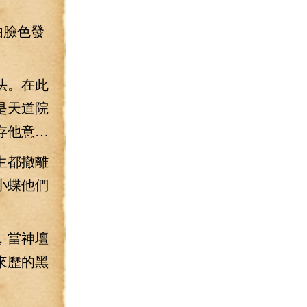
由臉色發
法。在此
是天道院
存他意…
生都撤離
小蝶他們
，當神壇
來歷的黑