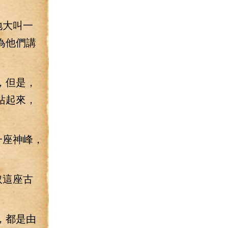
地大叫一
為他們講
，但是，
站起來，
一座神峰，
取這座古
，都是由