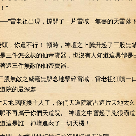
！”
—”雷老祖出現，撐開了一片雷域，無盡的天雷落
頭，你還不行！”頓時，神壇之上騰升起了三股無
是三件怎么樣的仙帝寶器，也沒有人知道這具體是
著這三件無敵的仙帝寶器。
三股無敵之威毫無懸念地擊碎雷域，雷老祖狂噴一
道院的最深處。
天地應該換主人了，你們天道院霸占這片天地太久
脈不再屬于你們天道院。”神壇之中響起了兇狠霸道
道這是誰，神壇遮蔽了一切天機！