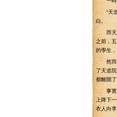
一時之
“天道
白。
而天道
之前，五
的學生，
然而，
了天道院
都離開了
事實上
上降下一
衣人向李