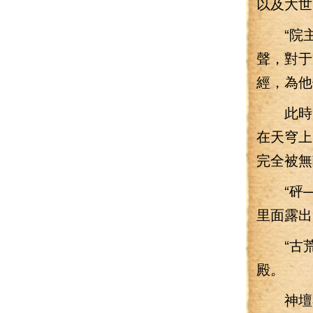
以及大世
“院主
聲，對于
經，為他
此時，
在天穹上
完全被無
“砰—
里面露出
“古荒
殿。
神壇不