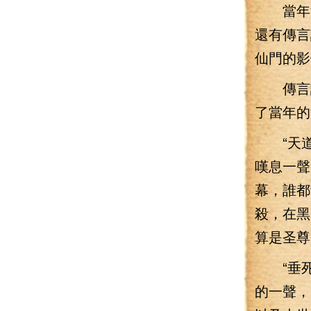
當年洗
還有傳言
仙門的影
傳言說
了當年的
“天道
嘆息一聲
幕，誰都
殺，在黑
算是圣尊
“垂死扎
的一聲，