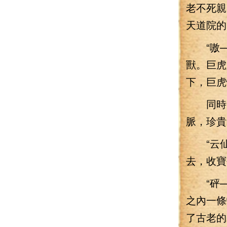
老不死親
天道院的
“嗷—
獸。巨虎
下，巨虎
同時，
脈，珍貴
“云仙
去，收寶
“砰—
之內一條
了古老的