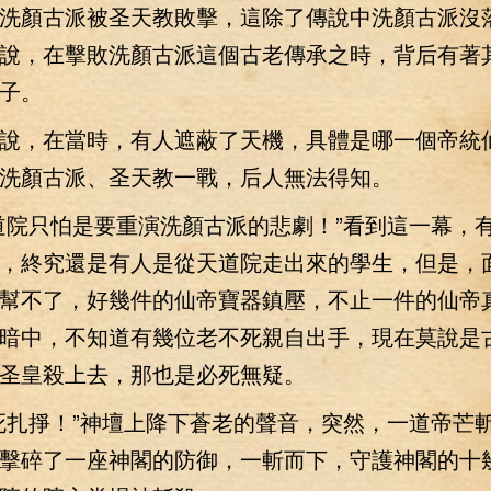
顏古派被圣天教敗擊，這除了傳說中洗顏古派沒
說，在擊敗洗顏古派這個古老傳承之時，背后有著
子。
，在當時，有人遮蔽了天機，具體是哪一個帝統
洗顏古派、圣天教一戰，后人無法得知。
院只怕是要重演洗顏古派的悲劇！”看到這一幕，
，終究還是有人是從天道院走出來的學生，但是，
幫不了，好幾件的仙帝寶器鎮壓，不止一件的仙帝
暗中，不知道有幾位老不死親自出手，現在莫說是
圣皇殺上去，那也是必死無疑。
掙！”神壇上降下蒼老的聲音，突然，一道帝芒斬
擊碎了一座神閣的防御，一斬而下，守護神閣的十