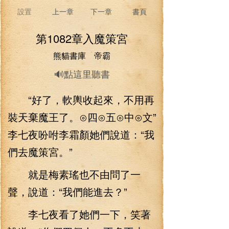
設置
上一章
下一章
書頁
第1082章入魔策宮
熊貓書庫 帝霸
🔊點這里聽書
“好了，軟輿收起來，不用再
裝天棄魔王了。⊙四⊙五⊙中⊙文”
李七夜吩咐李霜顏她們說道：“我
們去魔策宮。”
就是梅素瑤也不由問了一
聲，說道：“我們能進去？”
李七夜看了她們一下，笑著