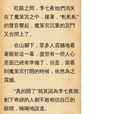
眨眼之間，李七夜他們消失
在了魔策宮之中，接著，“軋軋軋”
的聲音響起，魔策宮沉重的宮門
又合閉上了。
在山腳下，眾多人震撼地看
著眼前這一幕，盡管有一些人心
里面已經有準備了，但是，當看
到魔策宮打開的時候，依然為之
震撼。
“真的開了”就算認為李七夜能
創下奇跡的人都不敢相信自己的
眼睛，喃喃地說道。