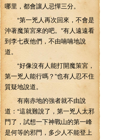
哪里，都會讓人忌憚三分。
“第一兇人再次回來，不會是
沖著魔策宮來的吧。”有人遠遠看
到李七夜他們，不由喃喃地說
道。
“好像沒有人能打開魔策宮，
第一兇人能行嗎？”也有人忍不住
質疑地說道。
有南赤地的強者就不由說
道：“這就難說了，第一兇人太邪
門了，試想一下神戰山的第一峰
是何等的邪門，多少人不能登上