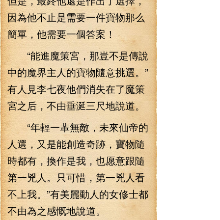
但是，最終他還是作出了選擇，
因為他不止是需要一件寶物那么
簡單，他需要一個答案！
“能進魔策宮，那豈不是傳說
中的魔界主人的寶物隨意挑選。”
有人見李七夜他們消失在了魔策
宮之后，不由垂涎三尺地說道。
“年輕一輩無敵，未來仙帝的
人選，又是能創造奇跡，寶物隨
時都有，換作是我，也愿意跟隨
第一兇人。只可惜，第一兇人看
不上我。”有美麗動人的女修士都
不由為之感慨地說道。