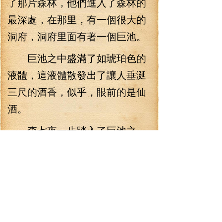
了那片森林，他們進入了森林的
最深處，在那里，有一個很大的
洞府，洞府里面有著一個巨池。
巨池之中盛滿了如琥珀色的
液體，這液體散發出了讓人垂涎
三尺的酒香，似乎，眼前的是仙
酒。
李七夜一步踏入了巨池之
中，整個人舒服地泡在池中，舒
服得不由長長地吁了一口氣。然
后看著李霜顏她們，笑著說道：
“都進來吧，這東西對于你們大有
好處。”