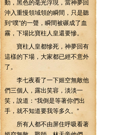
動，黑色的毫光浮現，當神夢回
沖入重慢領域領的瞬間，只是聽
到“噗”的一聲，瞬間被碾成了血
霧，下場比寶柱人皇還要慘。
寶柱人皇都慘死，神夢回有
這樣的下場，大家都已經不意外
了。
李七夜看了一下姬空無敵他
們三個人，露出笑容，淡淡一
笑，說道：“我倒是等著你們出
手，就不知道要我等多久。”
所有人都不由屏住呼吸看著
姬空無敵、戰師、林天帝他們，