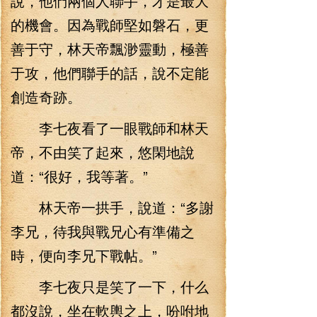
說，他們兩個人聯手，才是最大
的機會。因為戰師堅如磐石，更
善于守，林天帝飄渺靈動，極善
于攻，他們聯手的話，說不定能
創造奇跡。
李七夜看了一眼戰師和林天
帝，不由笑了起來，悠閑地說
道：“很好，我等著。”
林天帝一拱手，說道：“多謝
李兄，待我與戰兄心有準備之
時，便向李兄下戰帖。”
李七夜只是笑了一下，什么
都沒說，坐在軟輿之上，吩咐地