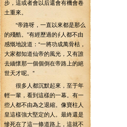
步，這或者會以后還會有機會卷
土重來。
“帝路呀，一直以來都是那么
的殘酷。”有經歷過的∮人都不由
感慨地說道：“一將功成萬骨枯，
大家都知道仙帝的風光，又有誰
去緬懷那一個個倒在帝路上的絕
世天才呢。”
很多人都沉默起來，至于年
輕一輩，看到這樣的一幕。有一
些人都不由為之退縮。像寶柱人
皇這樣強大堅定的人。最終還是
慘死在了這一條道路上，這就不