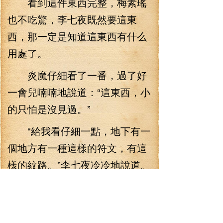
看到這件東西完整，梅素瑤
也不吃驚，李七夜既然要這東
西，那一定是知道這東西有什么
用處了。
炎魔仔細看了一番，過了好
一會兒喃喃地說道：“這東西，小
的只怕是沒見過。”
“給我看仔細一點，地下有一
個地方有一種這樣的符文，有這
樣的紋路。”李七夜冷冷地說道。
炎魔再仔仔細細地看了一
番，他琢磨了很久之后，打了一
個激靈，說道：“是，好像是有這