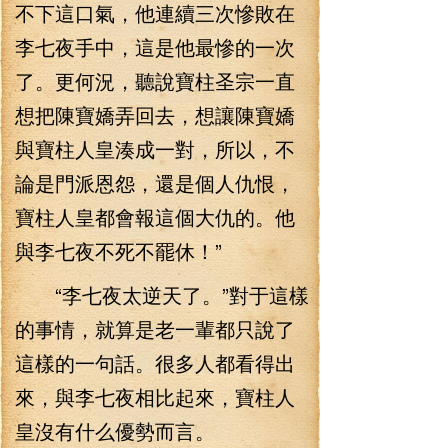
不下這口氣，他連續三次慘敗在
李七夜手中，這是他最慘的一次
了。更何況，聽說寶柱圣宗一直
想把陳寶嬌弄回去，想讓陳寶嬌
與寶柱人皇湊成一對，所以，不
論是門派恩怨，還是個人仇恨，
寶柱人皇都會報這個大仇的。他
與李七夜不死不罷休！”
“李七夜太逆天了。”對于這樣
的事情，就算是老一輩都只說了
這樣的一句話。很多人都看得出
來，與李七夜相比起來，寶柱人
皇沒有什么優勢而言。