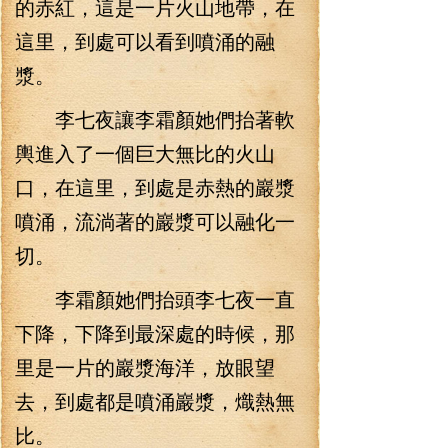
的赤紅，這是一片火山地帶，在
這里，到處可以看到噴涌的融
漿。
李七夜讓李霜顏她們抬著軟
輿進入了一個巨大無比的火山
口，在這里，到處是赤熱的巖漿
噴涌，流淌著的巖漿可以融化一
切。
李霜顏她們抬頭李七夜一直
下降，下降到最深處的時候，那
里是一片的巖漿海洋，放眼望
去，到處都是噴涌巖漿，熾熱無
比。