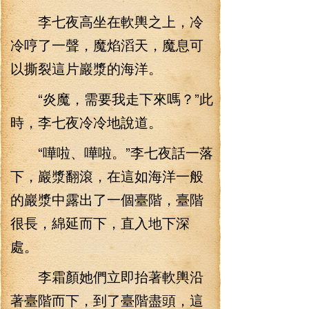
李七夜高坐在軟輿之上，冷
冷哼了一聲，魔焰滔天，魔息可
以撕裂這片巖漿的海洋。
“炎魔，需要我走下來嗎？”此
時，李七夜冷冷地說道。
“嘩啦、嘩啦。”李七夜話一落
下，巖漿翻滾，在這如海洋一般
的巖漿中露出了一個臺階，臺階
很長，綿延而下，直入地下深
處。
李霜顏她們立即抬著軟輿沿
著臺階而下，到了臺階盡頭，這