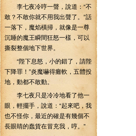
李七夜冷哼一聲，說道：“不
敢？不敢你就不用我出聲了。”話
一落下，魔焰橫掃，就像是一尊
沉睡的魔王瞬間狂怒一樣，可以
撕裂整個地下世界。
“陛下息怒，小的錯了，請陛
下降罪！”炎魔嚇得癱軟，五體投
地，動都不敢動。
李七夜只是冷冷地看了他一
眼，輕擺手，說道：“起來吧，我
也不怪你，最近的確是有幾個不
長眼睛的蠢貨在冒充我，哼。”