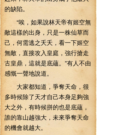
的缺陷。
“唉，如果說林天帝有姬空無
敵這樣的出身，只是一株仙草而
己，何需逃之夭夭，看一下姬空
無敵，直接攻入皇庭，強行搶走
古皇鼎，這就是底蘊。”有人不由
感慨一聲地說道。
大家都知道，爭奪天命，很
多時候除了天才自己本身足夠強
大之外，有時候拼的也是底蘊，
誰的靠山越強大，未來爭奪天命
的機會就越大。