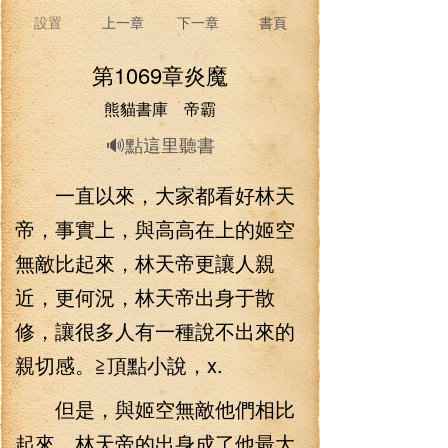
設置
上一章
下一章
書頁
第1069章炎魔
熊貓書庫 帝霸
🔊點這里聽書
一直以來，大家都看好林天
帝，事實上，與高高在上的姬空
無敵比起來，林天帝更讓人親
近，更何況，林天帝出身于散
修，讓很多人有一種說不出來的
親切感。≧頂點小說，x.
但是，與姬空無敵他們相比
起來，林天帝的出身成了他最大